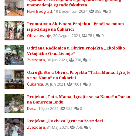
unapređenja zgrade fakulteta
Novi Beograd
,
19 Decembar 2024
,
385
,
0
Promotivna Aktivnost Projekta - Prođi sa mnom
ispod duge na Čukarici
Obrazovanje
,
20 Avgust 2021
,
781
,
0
Održana Radionica u Okviru Projekta ,,Ekološko
Vršnjačko Osnaživanje“
Zvezdara
,
30 Jun 2021
,
798
,
0
Okrugli Sto u Okviru Projekta “Tata, Mama, Igrajte
se sa Nama” na Čukarici
Čukarica
,
30 Jun 2021
,
1001
,
0
Projekat „Tata, Mama, Igrajte se sa Nama“ u Parku
na Banovom Brdu
Deca
,
10 Jun 2021
,
955
,
0
Projekat ,,Poziv za Igru“ na Zvezdari
Zvezdara
,
31 Maj 2021
,
758
,
0