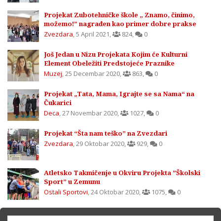
Projekat Zubotehničke škole „ Znamo, činimo,
možemo!” nagrađen kao primer dobre prakse
Zvezdara
,
5 April 2021
,
824
,
0
Još Jedan u Nizu Projekata Kojim će Kulturni
Element Obeležiti Predstojeće Praznike
Muzej
,
25 Decembar 2020
,
863
,
0
Projekat „Tata, Mama, Igrajte se sa Nama“ na
Čukarici
Deca
,
27 Novembar 2020
,
1027
,
0
Projekat “Šta nam teško” na Zvezdari
Zvezdara
,
29 Oktobar 2020
,
929
,
0
Atletsko Takmičenje u Okviru Projekta ”Školski
Sport” u Zemunu
Ostali Sportovi
,
24 Oktobar 2020
,
1075
,
0