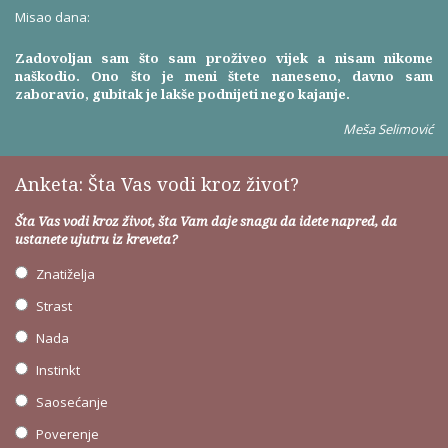
Misao dana:
Zadovoljan sam što sam proživeo vijek a nisam nikome
naškodio. Ono što je meni štete naneseno, davno sam
zaboravio, gubitak je lakše podnijeti nego kajanje.
Meša Selimović
Anketa: Šta Vas vodi kroz život?
Šta Vas vodi kroz život, šta Vam daje snagu da idete napred, da
ustanete ujutru iz kreveta?
Znatiželja
Strast
Nada
Instinkt
Saosećanje
Poverenje