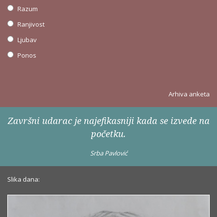
Razum
Ranjivost
Ljubav
Ponos
Arhiva anketa
Završni udarac je najefikasniji kada se izvede na
početku.
Srba Pavlović
Slika dana: