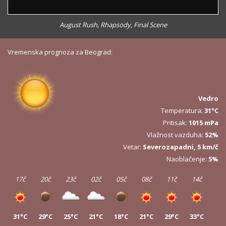
August Rush, Rhapsody, Final Scene
Vremenska prognoza za Beograd:
Vedro
Temperatura:
31°C
Pritisak:
1015 mPa
Vlažnost vazduha:
52%
Vetar:
Severozapadni, 5 km/č
Naoblačenje:
5%
17č
20č
23č
02č
05č
08č
11č
14č
31°C
29°C
25°C
21°C
18°C
21°C
29°C
33°C