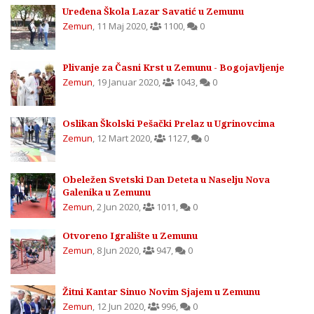
Uređena Škola Lazar Savatić u Zemunu
Zemun
,
11 Maj 2020
,
1100
,
0
Plivanje za Časni Krst u Zemunu - Bogojavljenje
Zemun
,
19 Januar 2020
,
1043
,
0
Oslikan Školski Pešački Prelaz u Ugrinovcima
Zemun
,
12 Mart 2020
,
1127
,
0
Obeležen Svetski Dan Deteta u Naselju Nova
Galenika u Zemunu
Zemun
,
2 Jun 2020
,
1011
,
0
Otvoreno Igralište u Zemunu
Zemun
,
8 Jun 2020
,
947
,
0
Žitni Kantar Sinuo Novim Sjajem u Zemunu
Zemun
,
12 Jun 2020
,
996
,
0