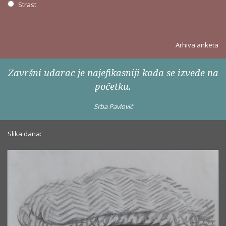
Strast
Arhiva anketa
Završni udarac je najefikasniji kada se izvede na
početku.
Srba Pavlović
Slika dana: