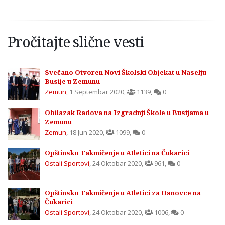
Pročitajte slične vesti
Svečano Otvoren Novi Školski Objekat u Naselju
Busije u Zemunu
Zemun
,
1 Septembar 2020
,
1139
,
0
Obilazak Radova na Izgradnji Škole u Busijama u
Zemunu
Zemun
,
18 Jun 2020
,
1099
,
0
Opštinsko Takmičenje u Atletici na Čukarici
Ostali Sportovi
,
24 Oktobar 2020
,
961
,
0
Opštinsko Takmičenje u Atletici za Osnovce na
Čukarici
Ostali Sportovi
,
24 Oktobar 2020
,
1006
,
0