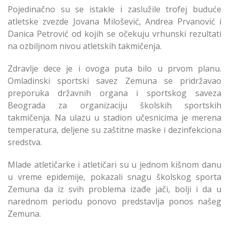
Pojedinačno su se istakle i zaslužile trofej buduće
atletske zvezde Jovana Milošević, Andrea Prvanović i
Danica Petrović od kojih se očekuju vrhunski rezultati
na ozbiljnom nivou atletskih takmičenja.
Zdravlje dece je i ovoga puta bilo u prvom planu.
Omladinski sportski savez Zemuna se pridržavao
preporuka državnih organa i sportskog saveza
Beograda za organizaciju školskih sportskih
takmičenja. Na ulazu u stadion učesnicima je merena
temperatura, deljene su zaštitne maske i dezinfekciona
sredstva.
Mlade atletičarke i atletičari su u jednom kišnom danu
u vreme epidemije, pokazali snagu školskog sporta
Zemuna da iz svih problema izađe jači, bolji i da u
narednom periodu ponovo predstavlja ponos našeg
Zemuna.