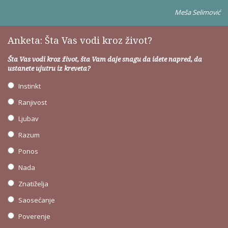
Meša Selimović
Anketa: Šta Vas vodi kroz život?
Šta Vas vodi kroz život, šta Vam daje snagu da idete napred, da
ustanete ujutru iz kreveta?
Instinkt
Ranjivost
Ljubav
Razum
Ponos
Nada
Znatiželja
Saosećanje
Poverenje