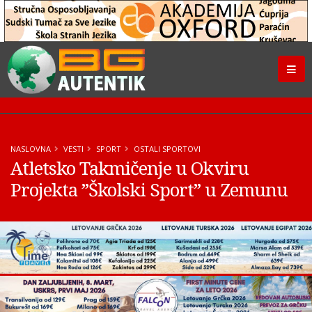
NASLOVNA
VESTI
SPORT
OSTALI SPORTOVI
Atletsko Takmičenje u Okviru
Projekta ”Školski Sport” u Zemunu