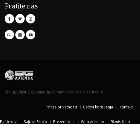
Pratite nas
© Copyright 2026 Agencija Autentik. Sva prava zadržana.
Polisa privatnosti
Uslovi korišćenja
Kontakt
Bg Linkovi
Sajtovi Srbija
Prezentacije
Web Adresar
Biznis Klub
Naissus Niš
Dom za stare
Temisvar Izlet