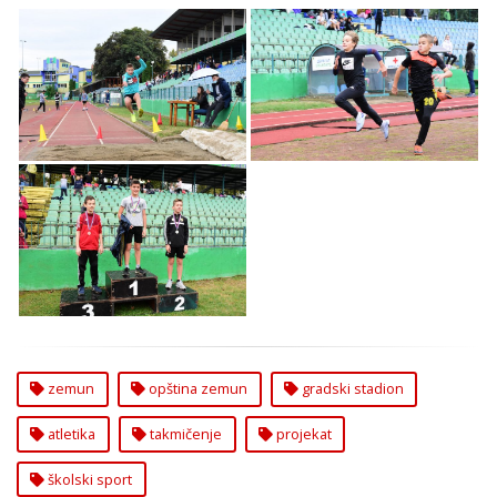
Atletsko Takmičenje u
Atletsko Takmičenje u
Okviru Projekta
Okviru Projekta
”Školski Sport” u
”Školski Sport” u
Zemunu
Zemunu
Atletsko Takmičenje u
Okviru Projekta
”Školski Sport” u
Zemunu
zemun
opština zemun
gradski stadion
atletika
takmičenje
projekat
školski sport