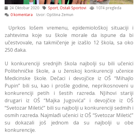
24 Oktobar 2020
Sport
,
Ostali Sportovi
1074 pregleda
0 komentara
Izvor: Opština Zemun
Uprkos lošem vremenu, epidemiološkoj situaciji i
zahtevima koje su škole morale da ispune da bi
učestvovale, na takmičenje je izašlo 12 škola, sa oko
250 đaka.
U konkurenciji srednjih škola najbolji su bili učenici
Politehničke škole, a u ženskoj konkurenciji učenice
Medicinske škole. Dečaci i devojčice iz OŠ “Mihajlo
Pupin” bili su, kao i prošle godine, neprikosnoveni u
konkurenciji petih i šestih razreda. NJihovi stariji
drugari iz OŠ “Majka Jugovića” i devojčice iz OŠ
“Svetozar Miletić” bili su najbolji u konkurenciji sedmih i
osmih razreda. Najmlađi učenici iz OŠ “Svetozar Miletić”
su dokazali još jednom da su najbolji u obe
konkurencije.