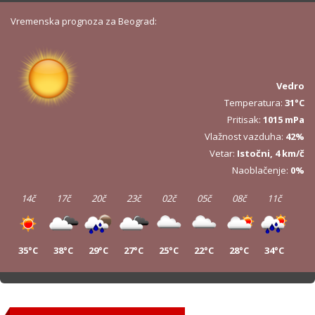
Vremenska prognoza za Beograd:
Vedro
Temperatura:
31°C
Pritisak:
1015 mPa
Vlažnost vazduha:
42%
Vetar:
Istočni, 4 km/č
Naoblačenje:
0%
14č
17č
20č
23č
02č
05č
08č
11č
35°C
38°C
29°C
27°C
25°C
22°C
28°C
34°C
14č
17č
20č
23č
02č
05č
08č
11č