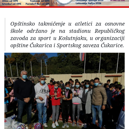
Opštinsko takmičenje u atletici za osnovne
škole održano je na stadionu Republičkog
zavoda za sport u Košutnjaku, u organizaciji
opštine Čukarica i Sportskog saveza Čukarice.