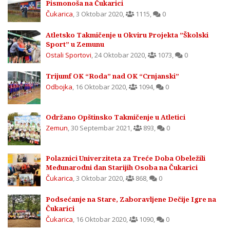
Pismonoša na Čukarici
Čukarica
,
3 Oktobar 2020
,
1115
,
0
Atletsko Takmičenje u Okviru Projekta ”Školski
Sport” u Zemunu
Ostali Sportovi
,
24 Oktobar 2020
,
1073
,
0
Trijumf OK “Roda” nad OK “Crnjanski”
Odbojka
,
16 Oktobar 2020
,
1094
,
0
Održano Opštinsko Takmičenje u Atletici
Zemun
,
30 Septembar 2021
,
893
,
0
Polaznici Univerziteta za Treće Doba Obeležili
Međunarodni dan Starijih Osoba na Čukarici
Čukarica
,
3 Oktobar 2020
,
868
,
0
Podsećanje na Stare, Zaboravljene Dečije Igre na
Čukarici
Čukarica
,
16 Oktobar 2020
,
1090
,
0