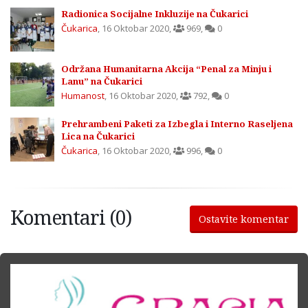
Radionica Socijalne Inkluzije na Čukarici
Čukarica
,
16 Oktobar 2020
,
969
,
0
Održana Humanitarna Akcija “Penal za Minju i
Lanu” na Čukarici
Humanost
,
16 Oktobar 2020
,
792
,
0
Prehrambeni Paketi za Izbegla i Interno Raseljena
Lica na Čukarici
Čukarica
,
16 Oktobar 2020
,
996
,
0
Komentari (0)
Ostavite komentar