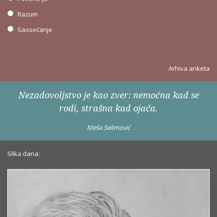
Razum
Saosećanje
Arhiva anketa
Nezadovoljstvo je kao zver: nemoćna kad se
rodi, strašna kad ojača.
Meša Selimović
Slika dana: