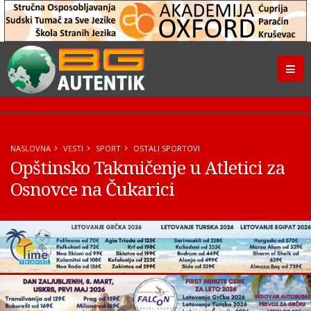
NASLOVNA
VESTI
SPORT
OSTALI SPORTOVI
Opštinsko Takmičenje u Atletici za
Osnovce na Čukarici