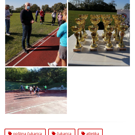
Opštinsko Takmičenje
Opštinsko Takmičenje
u Atletici za Osnovce
u Atletici za Osnovce
na Čukarici
na Čukarici
Opštinsko Takmičenje
u Atletici za Osnovce
na Čukarici
opština čukarica
čukarica
atletika