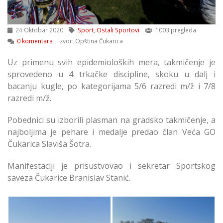
24 Oktobar 2020
Sport
,
Ostali Sportovi
1003 pregleda
0 komentara
Izvor: Opština Čukarica
Uz primenu svih epidemioloških mera, takmičenje je
sprovedeno u 4 trkačke discipline, skoku u dalj i
bacanju kugle, po kategorijama 5/6 razredi m/ž i 7/8
razredi m/ž.
Pobednici su izborili plasman na gradsko takmičenje, a
najboljima je pehare i medalje predao član Veća GO
Čukarica Slaviša Šotra.
Manifestaciji je prisustvovao i sekretar Sportskog
saveza Čukarice Branislav Stanić.