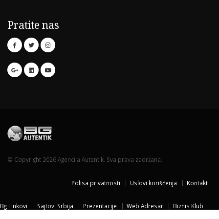
Pratite nas
© Copyright 2026 Agencija Autentik. Sva prava zadržana.
Polisa privatnosti
Uslovi korišćenja
Kontakt
Bg Linkovi
Sajtovi Srbija
Prezentacije
Web Adresar
Biznis Klub
Naissus Niš
Dom za stare
Temisvar Izlet