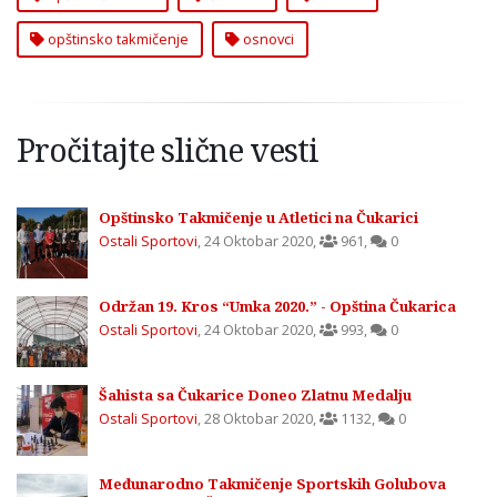
opštinsko takmičenje
osnovci
Pročitajte slične vesti
Opštinsko Takmičenje u Atletici na Čukarici
Ostali Sportovi
,
24 Oktobar 2020
,
961
,
0
Održan 19. Kros “Umka 2020.” - Opština Čukarica
Ostali Sportovi
,
24 Oktobar 2020
,
993
,
0
Šahista sa Čukarice Doneo Zlatnu Medalju
Ostali Sportovi
,
28 Oktobar 2020
,
1132
,
0
Međunarodno Takmičenje Sportskih Golubova