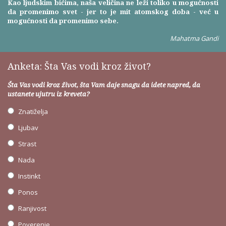
Kao ljudskim bićima, naša veličina ne leži toliko u mogućnosti
da promenimo svet - jer to je mit atomskog doba - već u
mogućnosti da promenimo sebe.
Mahatma Gandi
Anketa: Šta Vas vodi kroz život?
Šta Vas vodi kroz život, šta Vam daje snagu da idete napred, da
ustanete ujutru iz kreveta?
Znatiželja
Ljubav
Strast
Nada
Instinkt
Ponos
Ranjivost
Poverenje