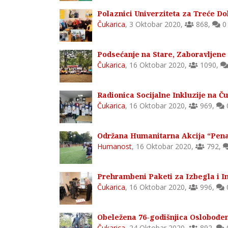
Polaznici Univerziteta za Treće Do
Čukarica
,
3 Oktobar 2020
,
868
,
0
Podsećanje na Stare, Zaboravljene 
Čukarica
,
16 Oktobar 2020
,
1090
,
Radionica Socijalne Inkluzije na Ču
Čukarica
,
16 Oktobar 2020
,
969
,
Održana Humanitarna Akcija “Penal
Humanost
,
16 Oktobar 2020
,
792
,
Prehrambeni Paketi za Izbegla i In
Čukarica
,
16 Oktobar 2020
,
996
,
Obeležena 76-godišnjica Oslobođe
Čukarica
,
24 Oktobar 2020
,
892
,