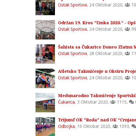
Ostali Sportovi
,
24 Oktobar 2020
,
10
Održan 19. Kros “Umka 2020.” - Opš
Ostali Sportovi
,
24 Oktobar 2020
,
99
Šahista sa Čukarice Doneo Zlatnu 
Ostali Sportovi
,
28 Oktobar 2020
,
11
Atletsko Takmičenje u Okviru Proj
Ostali Sportovi
,
24 Oktobar 2020
,
10
Međunarodno Takmičenje Sportski
Čukarica
,
3 Oktobar 2020
,
1115
,
Trijumf OK “Roda” nad OK “Crnjan
Odbojka
,
16 Oktobar 2020
,
1093
,