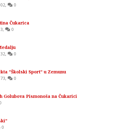
02
,
0
tina Čukarica
3
,
0
Medalju
32
,
0
ekta ”Školski Sport” u Zemunu
73
,
0
h Golubova Pismonoša na Čukarici
0
ski”
0