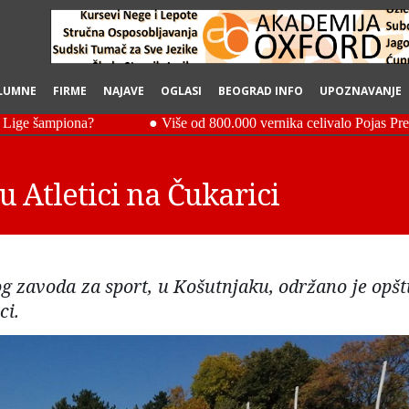
LUMNE
FIRME
NAJAVE
OGLASI
BEOGRAD INFO
UPOZNAVANJE
 Atletici na Čukarici
g zavoda za sport, u Košutnjaku, održano je opšt
ci.