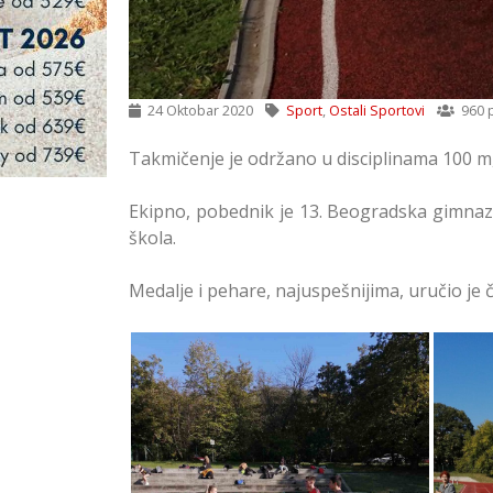
24 Oktobar 2020
Sport
,
Ostali Sportovi
960 
Takmičenje je održano u disciplinama 100 m, 
Ekipno, pobednik je 13. Beogradska gimnaz
škola.
Medalje i pehare, najuspešnijima, uručio je 