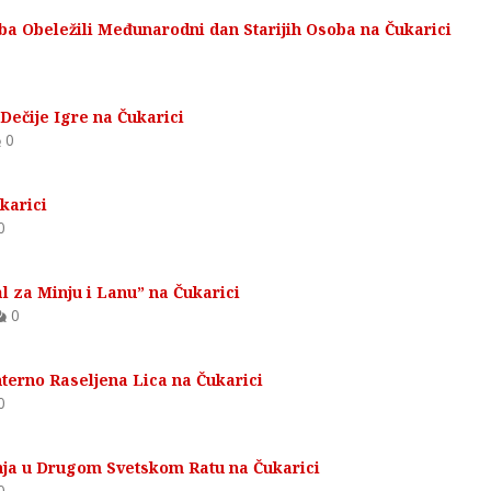
ba Obeležili Međunarodni dan Starijih Osoba na Čukarici
Dečije Igre na Čukarici
0
karici
0
 za Minju i Lanu” na Čukarici
0
terno Raseljena Lica na Čukarici
0
nja u Drugom Svetskom Ratu na Čukarici
0