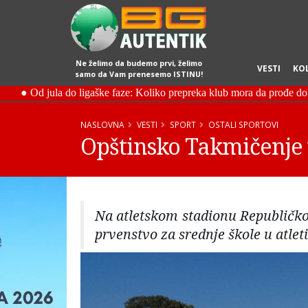
Ne želimo da budemo prvi, želimo
VESTI
KO
samo da Vam prenesemo ISTINU!
NASLOVNA
VESTI
SPORT
OSTALI SPORTOVI
Opštinsko Takmičenje u
Na atletskom stadionu Republičko
prvenstvo za srednje škole u atleti