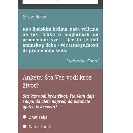
Misao dana:
Kao ljudskim bićima, naša veličina
ne leži toliko u mogućnosti da
promenimo svet - jer to je mit
atomskog doba - već u mogućnosti
da promenimo sebe.
Mahatma Gandi
Anketa: Šta Vas vodi kroz
život?
Šta Vas vodi kroz život, šta Vam daje
snagu da idete napred, da ustanete
ujutru iz kreveta?
Znatiželja
Saosećanje