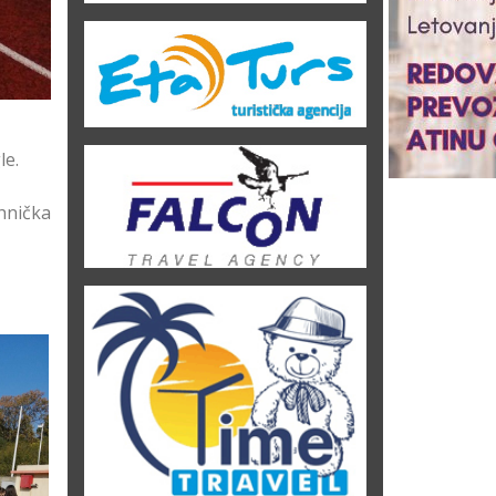
le.
hnička