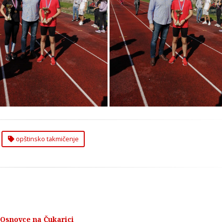
štinsko Takmičenje u
Opštinsko Takmičenje
Atletici na Čukarici
Atletici na Čukarici
opštinsko takmičenje
 Osnovce na Čukarici