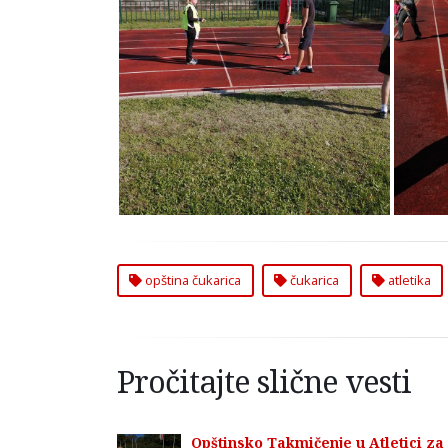
Opštinsko Takmičenje u
Op
Atletici na Čukarici
opština čukarica
čukarica
atletika
Pročitajte slične vesti
Opštinsko Takmičenje u Atletici za