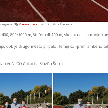
pregleda
0 komentara
Izvor: Opština Čukarica
400, 800/1000 m, štafeta 4h100 m, skok u dalj i bacanje kug
ija, dok je drugo mesto pripalo Hemijsko -prehrambeno te
član Veća GO Čukarica Slaviša Šotra.