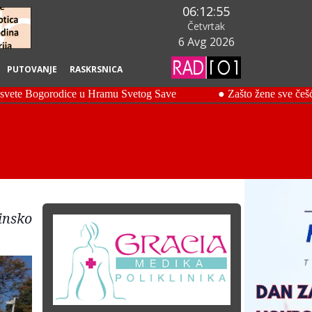
06:12:56
Četvrtak
6 Avg 2026
PUTOVANJE
RASKRSNICA
insko