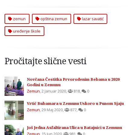
zemun
opština zemun
lazar savatić
uređenje škole
Pročitajte slične vesti
Novčana Čestitka Prvorođenim Bebama u 2020
Godini u Zemunu
Zemun
,
2 Januar 2020
,
818
,
0
Vrtić Bubamara u Zemunu Uskoro u Punom Sjaju
Zemun
,
29 Maj 2020
,
877
,
0
Još Jedna Asfaltirana Ulica u Batajnici u Zemunu
Zemun
,
15 Jun 2020
,
981
,
0