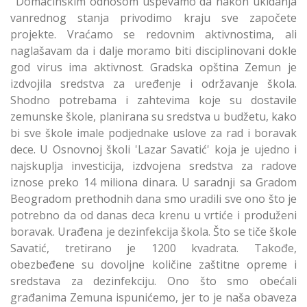
''Domaćinskim odnosom uspevamo da nakon ukidanja
vanrednog stanja privodimo kraju sve započete
projekte. Vraćamo se redovnim aktivnostima, ali
naglašavam da i dalje moramo biti disciplinovani dokle
god virus ima aktivnost. Gradska opština Zemun je
izdvojila sredstva za uređenje i održavanje škola.
Shodno potrebama i zahtevima koje su dostavile
zemunske škole, planirana su sredstva u budžetu, kako
bi sve škole imale podjednake uslove za rad i boravak
dece. U Osnovnoj školi 'Lazar Savatić' koja je ujedno i
najskuplja investicija, izdvojena sredstva za radove
iznose preko 14 miliona dinara. U saradnji sa Gradom
Beogradom prethodnih dana smo uradili sve ono što je
potrebno da od danas deca krenu u vrtiće i produženi
boravak. Urađena je dezinfekcija škola. Što se tiče škole
Savatić, tretirano je 1200 kvadrata. Takođe,
obezbeđene su dovoljne količine zaštitne opreme i
sredstava za dezinfekciju. Ono što smo obećali
građanima Zemuna ispunićemo, jer to je naša obaveza