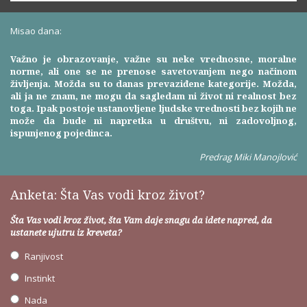
Misao dana:
Važno je obrazovanje, važne su neke vrednosne, moralne
norme, ali one se ne prenose savetovanjem nego načinom
življenja. Možda su to danas prevaziđene kategorije. Možda,
ali ja ne znam, ne mogu da sagledam ni život ni realnost bez
toga. Ipak postoje ustanovljene ljudske vrednosti bez kojih ne
može da bude ni napretka u društvu, ni zadovoljnog,
ispunjenog pojedinca.
Predrag Miki Manojlović
Anketa: Šta Vas vodi kroz život?
Šta Vas vodi kroz život, šta Vam daje snagu da idete napred, da
ustanete ujutru iz kreveta?
Ranjivost
Instinkt
Nada