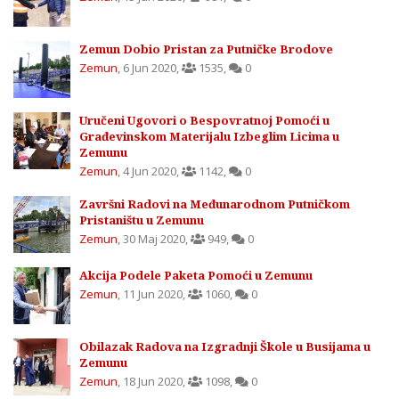
Zemun Dobio Pristan za Putničke Brodove
Zemun
,
6 Jun 2020
,
1535
,
0
Uručeni Ugovori o Bespovratnoj Pomoći u
Građevinskom Materijalu Izbeglim Licima u
Zemunu
Zemun
,
4 Jun 2020
,
1142
,
0
Završni Radovi na Međunarodnom Putničkom
Pristaništu u Zemunu
Zemun
,
30 Maj 2020
,
949
,
0
Akcija Podele Paketa Pomoći u Zemunu
Zemun
,
11 Jun 2020
,
1060
,
0
Obilazak Radova na Izgradnji Škole u Busijama u
Zemunu
Zemun
,
18 Jun 2020
,
1098
,
0