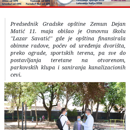
Predsednik Gradske opštine Zemun Dejan
Matić 11. maja obišao je Osnovnu školu
''Lazar Savatić'' gde je opština finansirala
obimne radove, počev od uređenja dvorišta,
preko ograde, sportskih terena, pa sve do
postavljanja teretane na otvorenom,
parkovskih klupa i saniranja kanalizacionih
cevi.