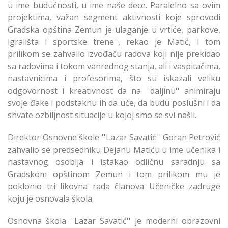
u ime budućnosti, u ime naše dece. Paralelno sa ovim
projektima, važan segment aktivnosti koje sprovodi
Gradska opština Zemun je ulaganje u vrtiće, parkove,
igrališta i sportske trene'', rekao je Matić, i tom
prilikom se zahvalio izvođaču radova koji nije prekidao
sa radovima i tokom vanrednog stanja, ali i vaspitačima,
nastavnicima i profesorima, što su iskazali veliku
odgovornost i kreativnost da na ''daljinu'' animiraju
svoje đake i podstaknu ih da uče, da budu poslušni i da
shvate ozbiljnost situacije u kojoj smo se svi našli.
Direktor Osnovne škole ''Lazar Savatić'' Goran Petrović
zahvalio se predsedniku Dejanu Matiću u ime učenika i
nastavnog osoblja i istakao odličnu saradnju sa
Gradskom opštinom Zemun i tom prilikom mu je
poklonio tri likovna rada članova Učeničke zadruge
koju je osnovala škola.
Osnovna škola ''Lazar Savatić'' je moderni obrazovni