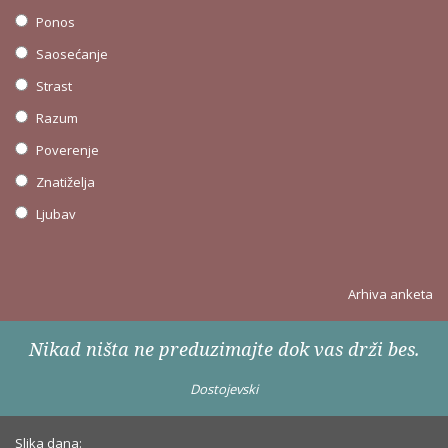
Ponos
Saosećanje
Strast
Razum
Poverenje
Znatiželja
Ljubav
Arhiva anketa
Nikad ništa ne preduzimajte dok vas drži bes.
Dostojevski
Slika dana: