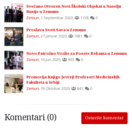
Svečano Otvoren Novi Školski Objekat u Naselju
Busije u Zemunu
Zemun
,
1 Septembar 2020
,
1138
,
0
Proslava Sveti Sava u Zemunu
Zemun
,
27 Januar 2020
,
1081
,
0
Novo Patrožno Vozilo za Posete Bebama u Zemunu
Zemun
,
10 Jun 2020
,
993
,
0
Promocija Knjige Jevreji Profesori Medicinskih
Fakulteta u Srbiji
Zemun
,
16 Oktobar 2020
,
841
,
0
Komentari (0)
Ostavite komentar