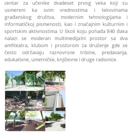
centar za učenike dvadeset prvog veka koji su
usmereni ka svim vrednostima i tekovinama
građanskog društva, modernim tehnologijama i
informatičkoj pismenosti, kao i značajnim kulturnim i
sportskim aktivnostima. U školi koju pohađa 840 đaka
nalazi se moderan multimedijalni prostor sa dva
amfiteatra, klubom i prostorom za druženje gde se
često održavaju raznovrsne tribine, predavanja,
edukativne, umetničke, književne i druge radionice.
Uređena Škola Lazar
Savatić u Zemunu