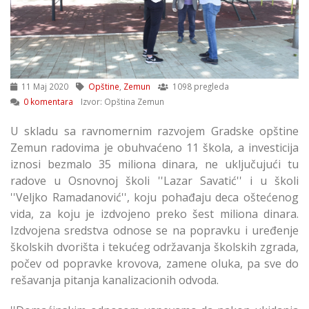
11 Maj 2020
Opštine
,
Zemun
1098 pregleda
0 komentara
Izvor: Opština Zemun
U skladu sa ravnomernim razvojem Gradske opštine
Zemun radovima je obuhvaćeno 11 škola, a investicija
iznosi bezmalo 35 miliona dinara, ne uključujući tu
radove u Osnovnoj školi ''Lazar Savatić'' i u školi
''Veljko Ramadanović'', koju pohađaju deca oštećenog
vida, za koju je izdvojeno preko šest miliona dinara.
Izdvojena sredstva odnose se na popravku i uređenje
školskih dvorišta i tekućeg održavanja školskih zgrada,
počev od popravke krovova, zamene oluka, pa sve do
rešavanja pitanja kanalizacionih odvoda.