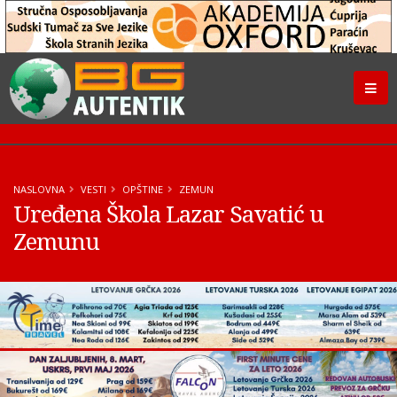
NASLOVNA
VESTI
OPŠTINE
ZEMUN
Uređena Škola Lazar Savatić u
Zemunu