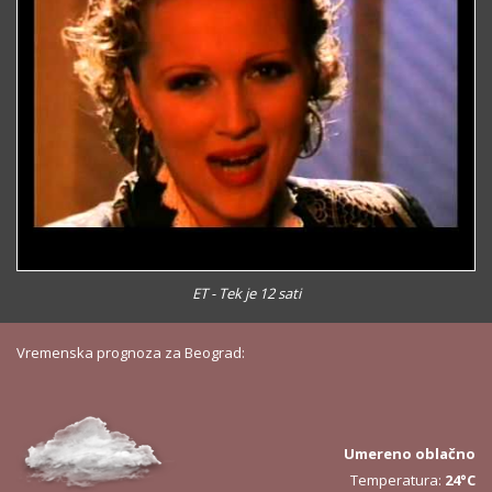
ET - Tek je 12 sati
Vremenska prognoza za Beograd:
Umereno oblačno
Temperatura:
24°C