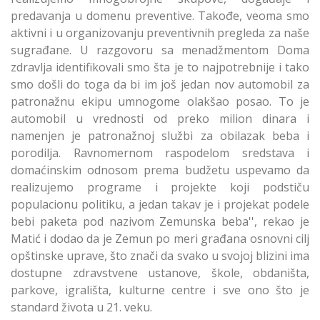
predavanja u domenu preventive. Takođe, veoma smo
aktivni i u organizovanju preventivnih pregleda za naše
sugrađane. U razgovoru sa menadžmentom Doma
zdravlja identifikovali smo šta je to najpotrebnije i tako
smo došli do toga da bi im još jedan nov automobil za
patronažnu ekipu umnogome olakšao posao. To je
automobil u vrednosti od preko milion dinara i
namenjen je patronažnoj službi za obilazak beba i
porodilja. Ravnomernom raspodelom sredstava i
domaćinskim odnosom prema budžetu uspevamo da
realizujemo programe i projekte koji podstiču
populacionu politiku, a jedan takav je i projekat podele
bebi paketa pod nazivom Zemunska beba'', rekao je
Matić i dodao da je Zemun po meri građana osnovni cilj
opštinske uprave, što znači da svako u svojoj blizini ima
dostupne zdravstvene ustanove, škole, obdaništa,
parkove, igrališta, kulturne centre i sve ono što je
standard života u 21. veku.