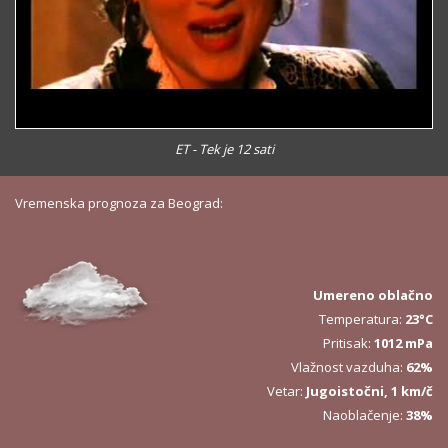
ET - Tek je 12 sati
Vremenska prognoza za Beograd:
Umereno oblačno
Temperatura:
23°C
Pritisak:
1012 mPa
Vlažnost vazduha:
62%
Vetar:
Jugoistočni, 1 km/č
Naoblačenje:
38%