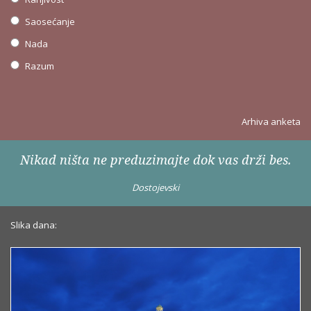
Saosećanje
Nada
Razum
Arhiva anketa
Nikad ništa ne preduzimajte dok vas drži bes.
Dostojevski
Slika dana: