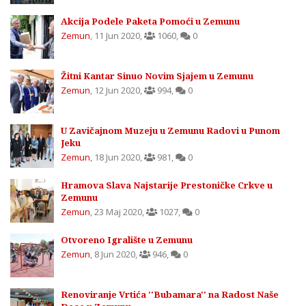
Akcija Podele Paketa Pomoći u Zemunu
Zemun
,
11 Jun 2020
,
1060
,
0
Žitni Kantar Sinuo Novim Sjajem u Zemunu
Zemun
,
12 Jun 2020
,
994
,
0
U Zavičajnom Muzeju u Zemunu Radovi u Punom
Jeku
Zemun
,
18 Jun 2020
,
981
,
0
Hramova Slava Najstarije Prestoničke Crkve u
Zemunu
Zemun
,
23 Maj 2020
,
1027
,
0
Otvoreno Igralište u Zemunu
Zemun
,
8 Jun 2020
,
946
,
0
Renoviranje Vrtića ''Bubamara'' na Radost Naše