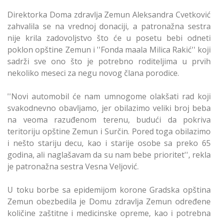
Direktorka Doma zdravlja Zemun Aleksandra Cvetković
zahvalila se na vrednoj donaciji, a patronažna sestra
nije krila zadovoljstvo što će u posetu bebi odneti
poklon opštine Zemun i ''Fonda maala Milica Rakić'' koji
sadrži sve ono što je potrebno roditeljima u prvih
nekoliko meseci za negu novog člana porodice.
''Novi automobil će nam umnogome olakšati rad koji
svakodnevno obavljamo, jer obilazimo veliki broj beba
na veoma razuđenom terenu, budući da pokriva
teritoriju opštine Zemun i Surčin. Pored toga obilazimo
i nešto stariju decu, kao i starije osobe sa preko 65
godina, ali naglašavam da su nam bebe prioritet'', rekla
je patronažna sestra Vesna Veljović.
U toku borbe sa epidemijom korone Gradska opština
Zemun obezbedila je Domu zdravlja Zemun određene
količine zaštitne i medicinske opreme, kao i potrebna