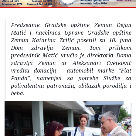
Predsednik Gradske opštine Zemun Dejan
Matić i načelnica Uprave Gradske opštine
Zemun Katarina Zrilić posetili su 10. juna
Dom zdravlja Zemun. Tom prilikom
predsednik Matić uručio je direktorki Doma
zdravlja Zemun dr Aleksandri Cvetković
vrednu donaciju - automobil marke ''Fiat
Panda'', namenjen za potrebe Službe za
polivalentnu patronažu, obilazak porodilja i
beba.