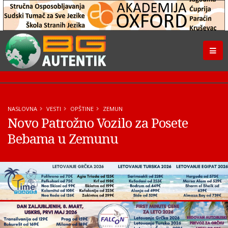
NASLOVNA
VESTI
OPŠTINE
ZEMUN
Novo Patrožno Vozilo za Posete
Bebama u Zemunu