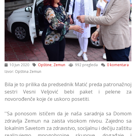
10 Jun 2020
Opštine
,
Zemun
992 pregleda
0 komentara
Izvor: Opština Zemun
Bila je to prilika da predsednik Matić preda patronažnoj
sestri Vesni Veljović bebi paket i pelene za
novorođenče koje će uskoro posetiti.
''Sa ponosom ističem da je naša saradnja sa Domom
zdravlja Zemun na zaista visokom nivou. Zajedno sa
lokalnim Savetom za zdravstvo, socijalnu i dečiju zaštitu
realizujemo mnogobrojne skupove, događaje i