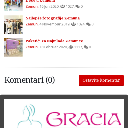
Dece u Zemunu
Zemun
,
16 Jun 2020
,
1027
,
0
Najlepše fotografije Zemuna
Zemun
,
4 Novembar 2019
,
1024
,
0
Paketići za Najmlađe Zemunce
Zemun
,
18 Februar 2020
,
1117
,
0
Komentari (0)
Ostavite komentar