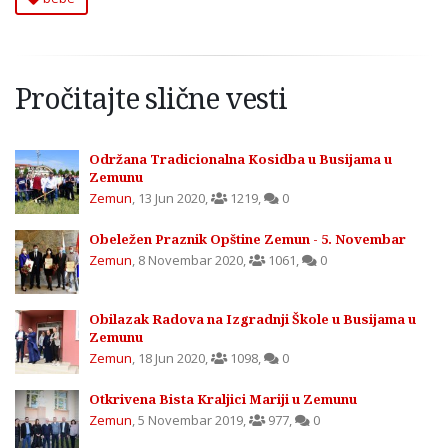
Pročitajte slične vesti
Održana Tradicionalna Kosidba u Busijama u
Zemunu
Zemun
,
13 Jun 2020
,
1219
,
0
Obeležen Praznik Opštine Zemun - 5. Novembar
Zemun
,
8 Novembar 2020
,
1061
,
0
Obilazak Radova na Izgradnji Škole u Busijama u
Zemunu
Zemun
,
18 Jun 2020
,
1098
,
0
Otkrivena Bista Kraljici Mariji u Zemunu
Zemun
,
5 Novembar 2019
,
977
,
0