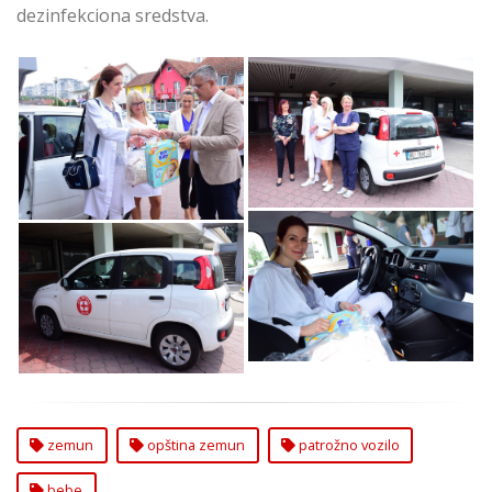
dezinfekciona sredstva.
Novo Patrožno Vozilo
Novo Patrožno Vozilo
za Posete Bebama u
za Posete Bebama u
Zemunu
Zemunu
Novo Patrožno Vozilo
Novo Patrožno Vozilo
za Posete Bebama u
za Posete Bebama u
Zemunu
Zemunu
zemun
opština zemun
patrožno vozilo
bebe