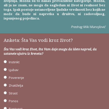
življenja. Možda su to danas prevaziđene kategorije. Možda,
ali ja ne znam, ne mogu da sagledam ni život ni realnost bez
toga. Ipak postoje ustanovljene ljudske vrednosti bez kojih ne
može da bude ni napretka u društvu, ni zadovoljnog,
ispunjenog pojedinca.
Predrag Miki Manojlović
Anketa: Šta Vas vodi kroz život?
Šta Vas vodi kroz život, šta Vam daje snagu da idete napred, da
ustanete ujutru iz kreveta?
Instinkt
Ljubav
Poverenje
Znatiželja
Strast
Ponos
Ranjivost