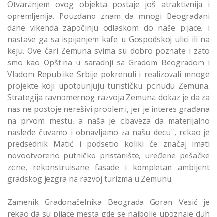
Otvaranjem ovog objekta postaje još atraktivnija i
opremljenija. Pouzdano znam da mnogi Beograđani
dane vikenda započinju odlaskom do naše pijace, i
nastave ga sa ispijanjem kafe u Gospodskoj ulici ili na
keju. Ove čari Zemuna svima su dobro poznate i zato
smo kao Opština u saradnji sa Gradom Beogradom i
Vladom Republike Srbije pokrenuli i realizovali mnoge
projekte koji upotpunjuju turističku ponudu Zemuna.
Strategija ravnomernog razvoja Zemuna dokaz je da za
nas ne postoje nerešivi problemi, jer je interes građana
na prvom mestu, a naša je obaveza da materijalno
nasleđe čuvamo i obnavljamo za našu decu'', rekao je
predsednik Matić i podsetio koliki će značaj imati
novootvoreno putničko pristanište, uređene pešačke
zone, rekonstruisane fasade i kompletan ambijent
gradskog jezgra na razvoj turizma u Zemunu.
Zamenik Gradonačelnika Beograda Goran Vesić je
rekao da su pijace mesta gde se najbolje upoznaje duh