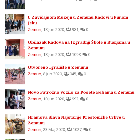
U Zavičajnom Muzeju u Zemunu Radovi u Punom
Jeku
Zemun
,
18 Jun 2020
,
981
,
0
Obilazak Radova na Izgradnji Škole u Busijama u
Zemunu
Zemun
,
18 Jun 2020
,
1098
,
0
Otvoreno Igralište u Zemunu
Zemun
,
8 Jun 2020
,
945
,
0
Novo Patrožno Vozilo za Posete Bebama u Zemunu
Zemun
,
10 Jun 2020
,
992
,
0
Hramova Slava Najstarije Prestoničke Crkve u
Zemunu
Zemun
,
23 Maj 2020
,
1027
,
0