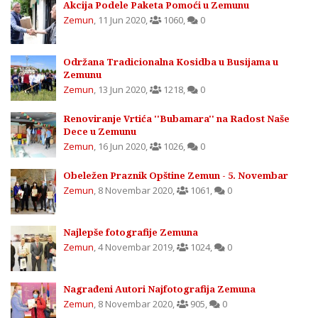
Akcija Podele Paketa Pomoći u Zemunu
Zemun
,
11 Jun 2020
,
1060
,
0
Održana Tradicionalna Kosidba u Busijama u
Zemunu
Zemun
,
13 Jun 2020
,
1218
,
0
Renoviranje Vrtića ''Bubamara'' na Radost Naše
Dece u Zemunu
Zemun
,
16 Jun 2020
,
1026
,
0
Obeležen Praznik Opštine Zemun - 5. Novembar
Zemun
,
8 Novembar 2020
,
1061
,
0
Najlepše fotografije Zemuna
Zemun
,
4 Novembar 2019
,
1024
,
0
Nagrađeni Autori Najfotografija Zemuna
Zemun
,
8 Novembar 2020
,
905
,
0