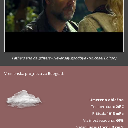
Fathers and daughters - Never say goodbye - (Michael Bolton)
Vremenska prognoza za Beograd:
Umereno oblačno
Temperatura:
26°C
Pritisak:
1013 mPa
Vlažnost vazduha:
60%
Vetar:
Jugoistočni, 3 km/č