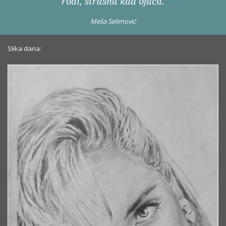
rodi, strašna kad ojača.
Meša Selimović
Slika dana: