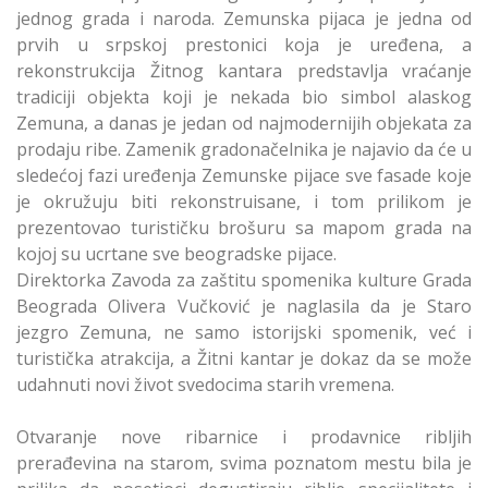
jednog grada i naroda. Zemunska pijaca je jedna od
prvih u srpskoj prestonici koja je uređena, a
rekonstrukcija Žitnog kantara predstavlja vraćanje
tradiciji objekta koji je nekada bio simbol alaskog
Zemuna, a danas je jedan od najmodernijih objekata za
prodaju ribe. Zamenik gradonačelnika je najavio da će u
sledećoj fazi uređenja Zemunske pijace sve fasade koje
je okružuju biti rekonstruisane, i tom prilikom je
prezentovao turističku brošuru sa mapom grada na
kojoj su ucrtane sve beogradske pijace.
Direktorka Zavoda za zaštitu spomenika kulture Grada
Beograda Olivera Vučković je naglasila da je Staro
jezgro Zemuna, ne samo istorijski spomenik, već i
turistička atrakcija, a Žitni kantar je dokaz da se može
udahnuti novi život svedocima starih vremena.
Otvaranje nove ribarnice i prodavnice ribljih
prerađevina na starom, svima poznatom mestu bila je