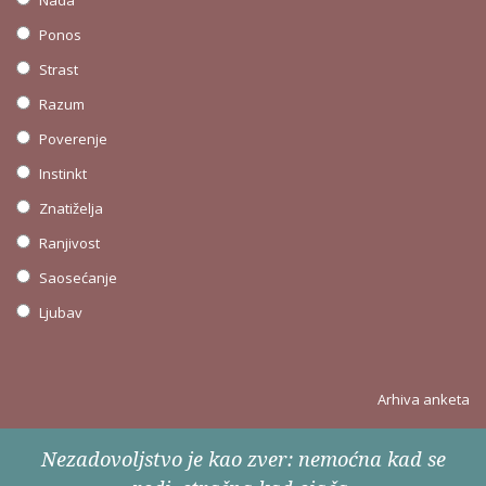
Nada
Ponos
Strast
Razum
Poverenje
Instinkt
Znatiželja
Ranjivost
Saosećanje
Ljubav
Arhiva anketa
Nezadovoljstvo je kao zver: nemoćna kad se