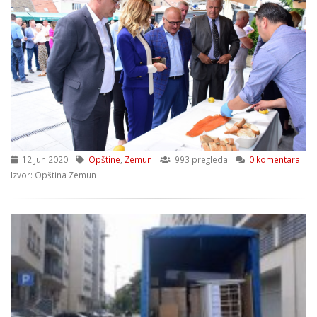
12 Jun 2020
Opštine
,
Zemun
993 pregleda
0 komentara
Izvor: Opština Zemun