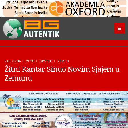
NASLOVNA
VESTI
OPŠTINE
ZEMUN
Žitni Kantar Sinuo Novim Sjajem u
Zemunu