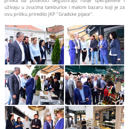
prilika da posetioci degustiraju riblje specijalitete i
uživaju u zvucima tamburice i malom bazaru koji je za
ovu priliku priredilo JKP ''Gradske pijace''.
Žitni Kantar Sinuo
Žitni Kantar Sinuo
Novim Sjajem u
Novim Sjajem u
Zemunu
Zemunu
Žitni Kantar Sinuo
Žitni Kantar Sinuo
Novim Sjajem u
Novim Sjajem u
Zemunu
Zemunu
Žitni Kantar Sinuo
Žitni Kantar Sinuo
Novim Sjajem u
Novim Sjajem u