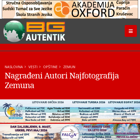
NASLOVNA
VESTI
OPŠTINE
ZEMUN
Nagrađeni Autori Najfotografija
Zemuna