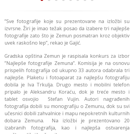
”Sve fotografije koje su prezentovane na izložbi su
izvrsne. Žiri je imao težak posao da izabere tri najlepše
fotografije zato što je Zemun posmatran kroz objektiv
uvek raskošno lep”, rekao je Gajić.
Gradska opština Zemun je raspisala konkurs za izbor
”Najlepše fotografije Zemuna”. Komisija je na osnovu
prispelih fotografija od ukupno 33 autora odabrala tri
najlepše. Plaketu i fotoaparat za najlepšu fotografiju
dobila je Iva Trkulja. Drugo mesto i mobilni telefon
pripalo je Aleksandru Koraću, dok je treće mesto i
tablet osvojio Stefan Vujin. Autori nagrađenih
fotografija dobili su monografiju o Zemunu, dok su svi
učesnici dobili zahvalnice i mapu nepokretnih kulturnih
dobara Zemuna. Na izložbi je prezentovano 20
izabranih fotografija, kao i najlepša ostvarenja