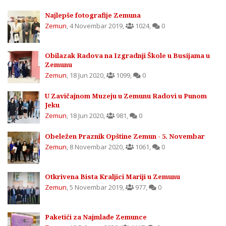
Najlepše fotografije Zemuna
Zemun
,
4 Novembar 2019
,
1024
,
0
Obilazak Radova na Izgradnji Škole u Busijama u
Zemunu
Zemun
,
18 Jun 2020
,
1099
,
0
U Zavičajnom Muzeju u Zemunu Radovi u Punom
Jeku
Zemun
,
18 Jun 2020
,
981
,
0
Obeležen Praznik Opštine Zemun - 5. Novembar
Zemun
,
8 Novembar 2020
,
1061
,
0
Otkrivena Bista Kraljici Mariji u Zemunu
Zemun
,
5 Novembar 2019
,
977
,
0
Paketići za Najmlađe Zemunce