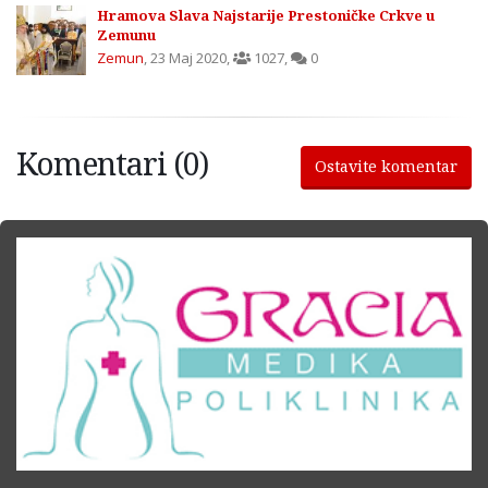
Hramova Slava Najstarije Prestoničke Crkve u
Zemunu
Zemun
,
23 Maj 2020
,
1027
,
0
Komentari (0)
Ostavite komentar