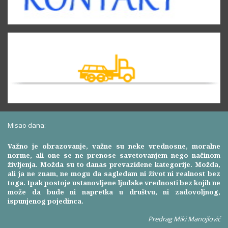
Misao dana:
Važno je obrazovanje, važne su neke vrednosne, moralne
norme, ali one se ne prenose savetovanjem nego načinom
življenja. Možda su to danas prevaziđene kategorije. Možda,
ali ja ne znam, ne mogu da sagledam ni život ni realnost bez
toga. Ipak postoje ustanovljene ljudske vrednosti bez kojih ne
može da bude ni napretka u društvu, ni zadovoljnog,
ispunjenog pojedinca.
Predrag Miki Manojlović