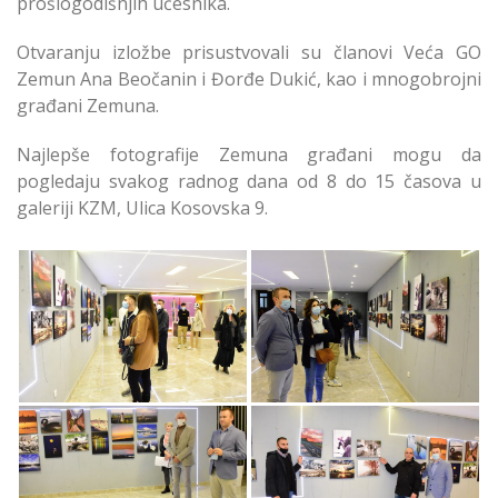
prošlogodišnjih učesnika.
Otvaranju izložbe prisustvovali su članovi Veća GO
Zemun Ana Beočanin i Đorđe Dukić, kao i mnogobrojni
građani Zemuna.
Najlepše fotografije Zemuna građani mogu da
pogledaju svakog radnog dana od 8 do 15 časova u
galeriji KZM, Ulica Kosovska 9.
Nagrađeni Autori
Nagrađeni Autori
Najfotografija
Najfotografija
Zemuna
Zemuna
Nagrađeni Autori
Nagrađeni Autori
Najfotografija
Najfotografija
Zemuna