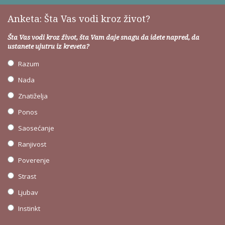
Anketa: Šta Vas vodi kroz život?
Šta Vas vodi kroz život, šta Vam daje snagu da idete napred, da
ustanete ujutru iz kreveta?
Razum
Nada
Znatiželja
Ponos
Saosećanje
Ranjivost
Poverenje
Strast
Ljubav
Instinkt