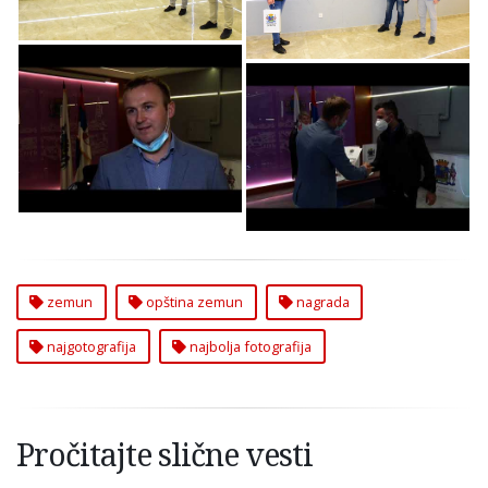
Zemuna
Nagrađeni Autori
Nagrađeni Autori
Najfotografija
Najfotografija
Zemuna
Zemuna
zemun
opština zemun
nagrada
najgotografija
najbolja fotografija
Pročitajte slične vesti