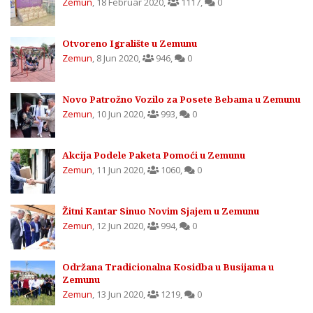
Zemun
,
18 Februar 2020
,
1117
,
0
Otvoreno Igralište u Zemunu
Zemun
,
8 Jun 2020
,
946
,
0
Novo Patrožno Vozilo za Posete Bebama u Zemunu
Zemun
,
10 Jun 2020
,
993
,
0
Akcija Podele Paketa Pomoći u Zemunu
Zemun
,
11 Jun 2020
,
1060
,
0
Žitni Kantar Sinuo Novim Sjajem u Zemunu
Zemun
,
12 Jun 2020
,
994
,
0
Održana Tradicionalna Kosidba u Busijama u
Zemunu
Zemun
,
13 Jun 2020
,
1219
,
0