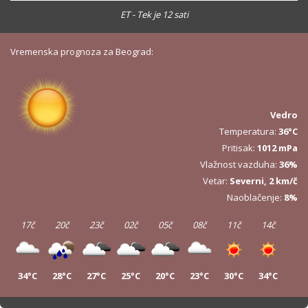
ET - Tek je 12 sati
Vremenska prognoza za Beograd:
Vedro
Temperatura:
36°C
Pritisak:
1012 mPa
Vlažnost vazduha:
36%
Vetar:
Severni, 2 km/č
Naoblačenje:
8%
17č
20č
23č
02č
05č
08č
11č
14č
34°C
28°C
27°C
25°C
20°C
23°C
30°C
34°C
17č
20č
23č
02č
05č
08č
11č
14č