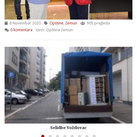
8 Novembar 2020
Opštine
,
Zemun
905 pregleda
0 komentara
Izvor: Opština Zemun
Selidbe Voždovac