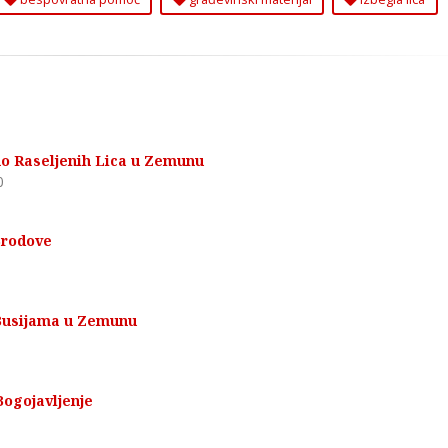
no Raseljenih Lica u Zemunu
0
Brodove
 Busijama u Zemunu
Bogojavljenje