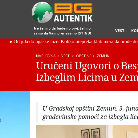
Ne želimo da budemo prvi, želimo
VESTI
KO
samo da Vam prenesemo ISTINU!
NASLOVNA
VESTI
OPŠTINE
ZEMUN
Uručeni Ugovori o Be
Izbeglim Licima u Ze
U Gradskoj opštini Zemun, 3. juna
građevinske pomoći za izbegla lica