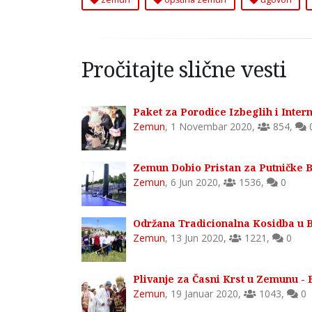
Pročitajte slične vesti
Paket za Porodice Izbeglih i Inter
Zemun
,
1 Novembar 2020
,
854
,
Zemun Dobio Pristan za Putničke 
Zemun
,
6 Jun 2020
,
1536
,
0
Održana Tradicionalna Kosidba u
Zemun
,
13 Jun 2020
,
1221
,
0
Plivanje za Časni Krst u Zemunu - 
Zemun
,
19 Januar 2020
,
1043
,
0