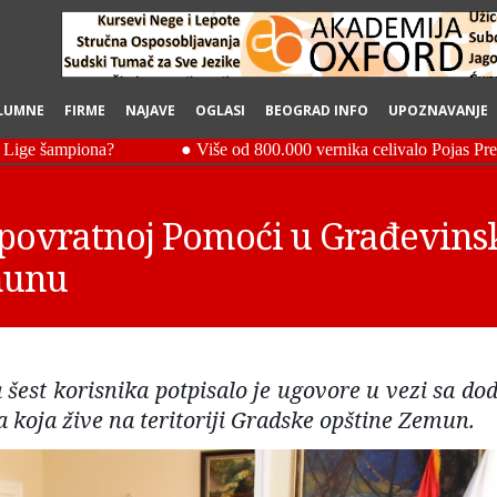
LUMNE
FIRME
NAJAVE
OGLASI
BEOGRAD INFO
UPOZNAVANJE
spovratnoj Pomoći u Građevins
munu
 šest korisnika potpisalo je ugovore u vezi sa do
 koja žive na teritoriji Gradske opštine Zemun.