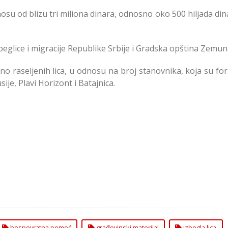
u od blizu tri miliona dinara, odnosno oko 500 hiljada din
beglice i migracije Republike Srbije i Gradska opština Zemun
rno raseljenih lica, u odnosu na broj stanovnika, koja su fo
je, Plavi Horizont i Batajnica.
bespovratna pomoć
građevinski materijal
izbegla lica