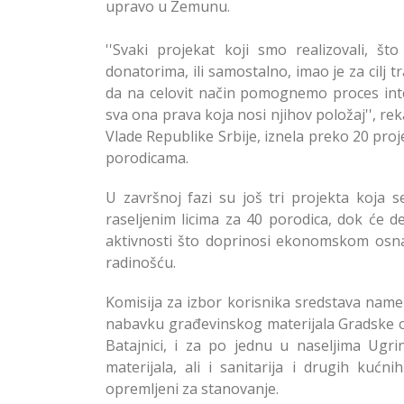
upravo u Zemunu.
''Svaki projekat koji smo realizovali, št
donatorima, ili samostalno, imao je za cilj
da na celovit način pomognemo proces integ
sva ona prava koja nosi njihov položaj'', re
Vlade Republike Srbije, iznela preko 20 proj
porodicama.
U završnoj fazi su još tri projekta koja 
raseljenim licima za 40 porodica, dok će
aktivnosti što doprinosi ekonomskom osna
radinošću.
Komisija za izbor korisnika sredstava name
nabavku građevinskog materijala Gradske o
Batajnici, i za po jednu u naseljima Ugr
materijala, ali i sanitarija i drugih kućn
opremljeni za stanovanje.