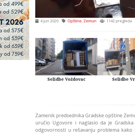
4 Jun 2020
Opštine
,
Zemun
1142 pregleda
Kuća Beograd
Selidbe Voždovac
Selidbe V
Zamenik predsednika Gradske opštine Zemun 
uručio Ugovore i naglasio da je Gradsk
odgovornosti u rešavanju problema kako iz