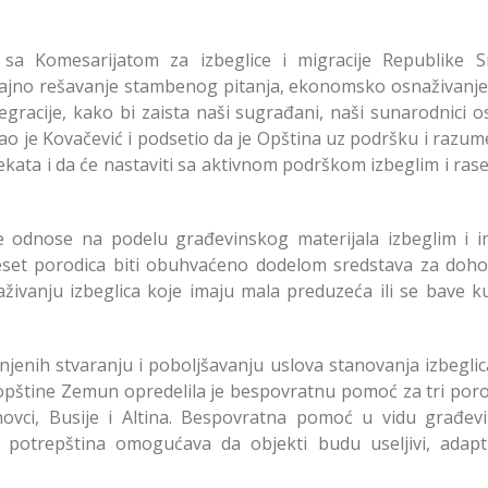
o sa Komesarijatom za izbeglice i migracije Republike Sr
 trajno rešavanje stambenog pitanja, ekonomsko osnaživanje
racije, kako bi zaista naši sugrađani, naši sunarodnici ost
kao je Kovačević i podsetio da je Opština uz podršku i razu
ekata i da će nastaviti sa aktivnom podrškom izbeglim i ras
se odnose na podelu građevinskog materijala izbeglim i i
 deset porodica biti obuhvaćeno dodelom sredstava za doh
živanju izbeglica koje imaju mala preduzeća ili se bave 
njenih stvaranju i poboljšavanju uslova stanovanja izbeglic
pštine Zemun opredelila je bespovratnu pomoć za tri poro
inovci, Busije i Altina. Bespovratna pomoć u vidu građev
ih potrepština omogućava da objekti budu useljivi, adapti