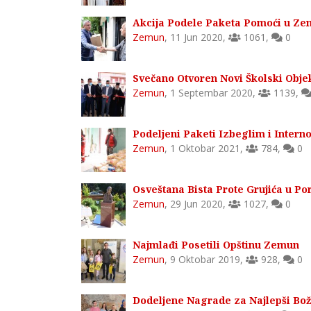
Akcija Podele Paketa Pomoći u Z
Zemun
,
11 Jun 2020
,
1061
,
0
Svečano Otvoren Novi Školski Obje
Zemun
,
1 Septembar 2020
,
1139
,
Podeljeni Paketi Izbeglim i Inter
Zemun
,
1 Oktobar 2021
,
784
,
0
Osveštana Bista Prote Grujića u P
Zemun
,
29 Jun 2020
,
1027
,
0
Najmlađi Posetili Opštinu Zemun
Zemun
,
9 Oktobar 2019
,
928
,
0
Dodeljene Nagrade za Najlepši Bož