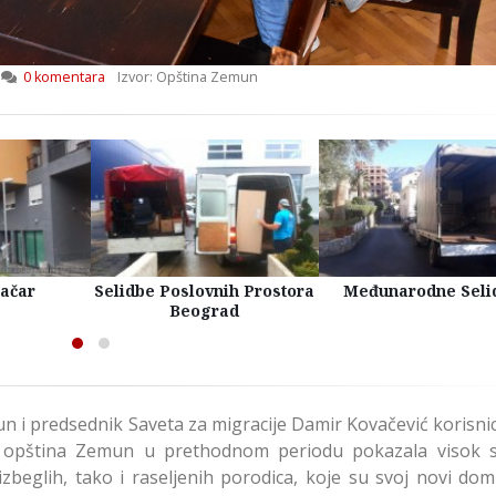
0 komentara
Izvor: Opština Zemun
račar
Selidbe Poslovnih Prostora
Međunarodne Seli
Beograd
i predsednik Saveta za migracije Damir Kovačević korisnic
a opština Zemun u prethodnom periodu pokazala visok 
beglih, tako i raseljenih porodica, koje su svoj novi dom