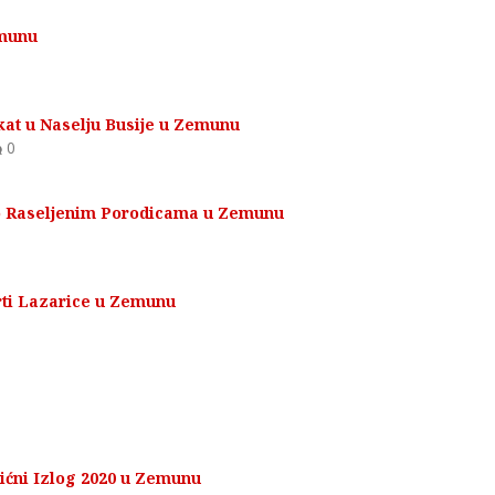
emunu
kat u Naselju Busije u Zemunu
0
no Raseljenim Porodicama u Zemunu
orti Lazarice u Zemunu
ićni Izlog 2020 u Zemunu