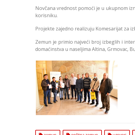
Novčana vrednost pomoći je u ukupnom iznos
korisniku.
Projekte zajedno realizuju Komesarijat za iz
Zemun je primio najveći broj izbeglih i inte
domaćinstva u naseljima Altina, Grmovac, Busi
Uručeni Ugovori o
Bespovratnoj Pomoći u
Građevinskom Materijalu
Izbeglim Licima u Zemunu
zemun
opština zemun
ugovori