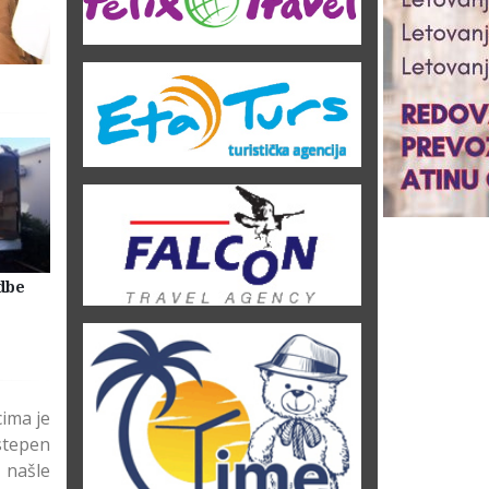
dbe
Selidbe Firme Beograd
Skladištenje Stvari Beogr
Magacin Lagerovanje
ima je
stepen
 našle