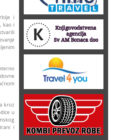
bije i
, kao i
varili
mevanje
eljenim
nterno
odovne
kućnom
a kroz
dice u
inskog
rani i