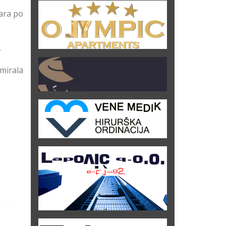
ara po
.
rmirala