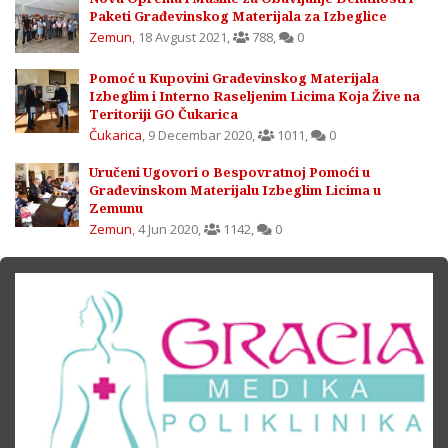
Paketi Građevinskog Materijala za Izbeglice
Zemun
,
18 Avgust 2021
,
788
,
0
Pomoć u Kupovini Građevinskog Materijala
Izbeglim i Interno Raseljenim Licima Koja Žive na
Teritoriji GO Čukarica
Čukarica
,
9 Decembar 2020
,
1011
,
0
Uručeni Ugovori o Bespovratnoj Pomoći u
Građevinskom Materijalu Izbeglim Licima u
Zemunu
Zemun
,
4 Jun 2020
,
1142
,
0