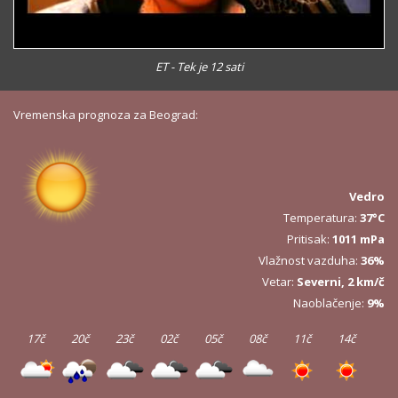
ET - Tek je 12 sati
Vremenska prognoza za Beograd:
Vedro
Temperatura:
37°C
Pritisak:
1011 mPa
Vlažnost vazduha:
36%
Vetar:
Severni, 2 km/č
Naoblačenje:
9%
17č
20č
23č
02č
05č
08č
11č
14č