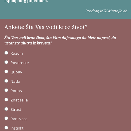
ispunjenog pojedinca.
Predrag Miki Manojlović
Anketa: Šta Vas vodi kroz život?
Šta Vas vodi kroz život, šta Vam daje snagu da idete napred, da
ustanete ujutru iz kreveta?
Razum
Poverenje
Ljubav
Nada
Ponos
Znatiželja
Strast
Ranjivost
Instinkt