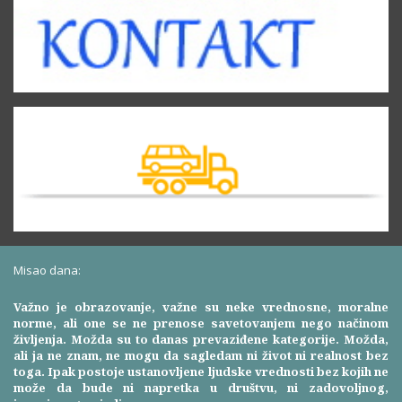
Misao dana:
Važno je obrazovanje, važne su neke vrednosne, moralne
norme, ali one se ne prenose savetovanjem nego načinom
življenja. Možda su to danas prevaziđene kategorije. Možda,
ali ja ne znam, ne mogu da sagledam ni život ni realnost bez
toga. Ipak postoje ustanovljene ljudske vrednosti bez kojih ne
može da bude ni napretka u društvu, ni zadovoljnog,