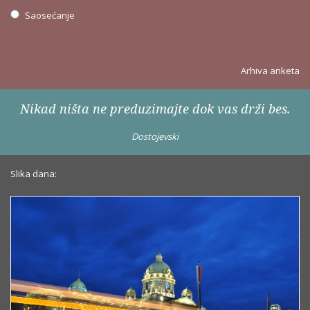
Saosećanje
Arhiva anketa
Nikad ništa ne preduzimajte dok vas drži bes.
Dostojevski
Slika dana: