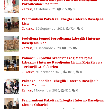
Porodicama u Zemunu
Zemun
,
1 Oktobar 2021
,
785
,
0
Prehrambeni Paketi za Izbegla i Interno Raseljena
Lica
Čukarica
,
30 Septembar 2021
,
724
,
0
Podeljena Pomoć Porodicama Izbeglih i Interno
Raseljenih Lica
Zemun
,
31 Decembar 2020
,
825
,
0
Pomoć u Kupovini Građevinskog Materijala
Izbeglim i Interno Raseljenim Licima Koja Žive na
Teritoriji GO Čukarica
Čukarica
,
9 Decembar 2020
,
1012
,
0
Paket za Porodice Izbeglih i Interno Raseljenih
Lica u Zemunu
Zemun
,
1 Novembar 2020
,
856
,
0
Prehrambeni Paketi za Izbegla i Interno Raseljena
Lica na Čukarici