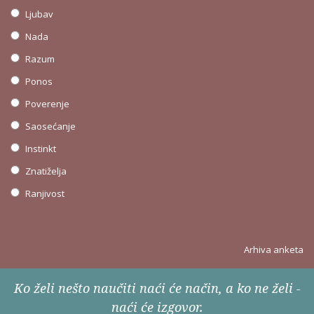
Ljubav
Nada
Razum
Ponos
Poverenje
Saosećanje
Instinkt
Znatiželja
Ranjivost
Arhiva anketa
Ko želi nešto naučiti naći će način, a ko ne želi -
naći će izgovor.