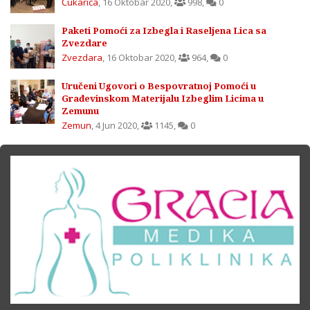
Čukarica
,
16 Oktobar 2020
,
998
,
0
Paketi Pomoći za Izbegla i Raseljena Lica sa
Zvezdare
Zvezdara
,
16 Oktobar 2020
,
964
,
0
Uručeni Ugovori o Bespovratnoj Pomoći u
Građevinskom Materijalu Izbeglim Licima u
Zemunu
Zemun
,
4 Jun 2020
,
1145
,
0