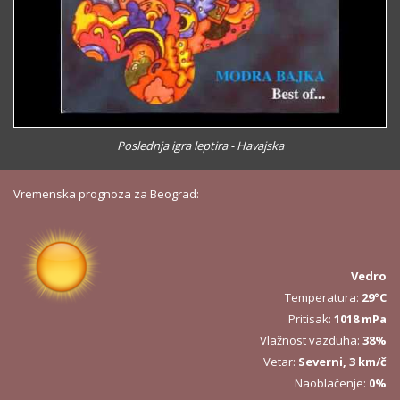
Poslednja igra leptira - Havajska
Vremenska prognoza za Beograd:
Vedro
Temperatura:
29°C
Pritisak:
1018 mPa
Vlažnost vazduha:
38%
Vetar:
Severni, 3 km/č
Naoblačenje:
0%