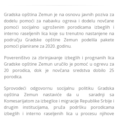
Gradska opština Zemun je na osnovu javnih poziva za
dodelu pomoći za nabavku ogreva i dodelu novčane
pomoći socijalno ugroženim porodicama izbeglih i
interno raseljenih lica koje su trenutno nastanjene na
području Gradske opštine Zemun podelila pakete
pomoći planirane za 2020. godinu.
Povereništvo za zbrinjavanje izbeglih i prognanih lica
Gradske opštine Zemun uručilo je pomoć u ogrevu za
20 porodica, dok je novčana sredstva dobilo 25
porodica.
Sprovodeći odgovornu socijalnu politiku Gradska
opština Zemun nastaviće da u saradnji sa
Komesarijatom za izbeglice i migracije Republike Srbije i
drugim institucijama, pruža podršku porodicama
izbeglih i interno raseljenih lica u procesu njihove