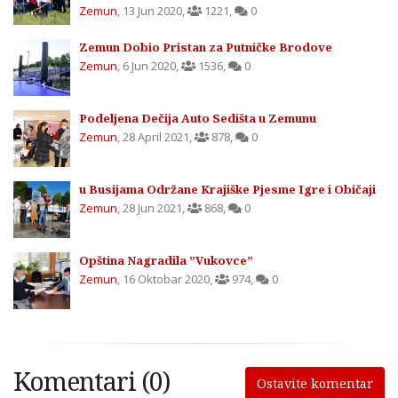
Zemun
,
13 Jun 2020
,
1221
,
0
Zemun Dobio Pristan za Putničke Brodove
Zemun
,
6 Jun 2020
,
1536
,
0
Podeljena Dečija Auto Sedišta u Zemunu
Zemun
,
28 April 2021
,
878
,
0
u Busijama Održane Krajiške Pjesme Igre i Običaji
Zemun
,
28 Jun 2021
,
868
,
0
Opština Nagradila ”Vukovce”
Zemun
,
16 Oktobar 2020
,
974
,
0
Komentari (0)
Ostavite komentar