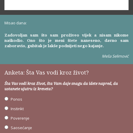
Misao dana:
Zadovoljan sam što sam proživeo vijek a nisam nikome
naškodio. Ono što je meni štete naneseno, davno sam
zaboravio, gubitak je lakše podnijeti nego kajanje.
Meša Selimović
Anketa: Šta Vas vodi kroz život?
Šta Vas vodi kroz život, šta Vam daje snagu da idete napred, da
ustanete ujutru iz kreveta?
Ponos
Instinkt
Poverenje
Saosećanje