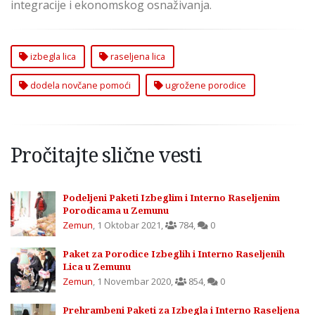
integracije i ekonomskog osnaživanja.
izbegla lica
raseljena lica
dodela novčane pomoći
ugrožene porodice
Pročitajte slične vesti
Podeljeni Paketi Izbeglim i Interno Raseljenim
Porodicama u Zemunu
Zemun
,
1 Oktobar 2021
,
784
,
0
Paket za Porodice Izbeglih i Interno Raseljenih
Lica u Zemunu
Zemun
,
1 Novembar 2020
,
854
,
0
Prehrambeni Paketi za Izbegla i Interno Raseljena