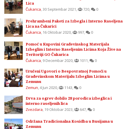
Lica
Čukarica
,
30 Septembar 2021
,
720
,
0
Prehrambeni Paketi za Izbegla i Interno Raseljena
Lica na Čukarici
Čukarica
,
16 Oktobar 2020
,
997
,
0
Pomoć u Kupovini Građevinskog Materijala
Izbeglim i Interno Raseljenim Licima Koja Žive na
Teritoriji GO Čukarica
Čukarica
,
9 Decembar 2020
,
1011
,
0
Uručeni Ugovori o Bespovratnoj Pomoći u
Građevinskom Materijalu Izbeglim Licima u
Zemunu
Zemun
,
4 Jun 2020
,
1143
,
0
Drva za ogrev dobilo 28 porodica izbeglica i
interno raseljenih lica
Zvezdara
,
19 Oktobar 2023
,
647
,
0
Održana Tradicionalna Kosidba u Busijama u
Zemunu