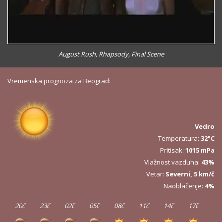
August Rush, Rhapsody, Final Scene
Vremenska prognoza za Beograd:
Vedro
Temperatura:
32°C
Pritisak:
1015 mPa
Vlažnost vazduha:
43%
Vetar:
Severni, 5 km/č
Naoblačenje:
4%
20č
23č
02č
05č
08č
11č
14č
17č