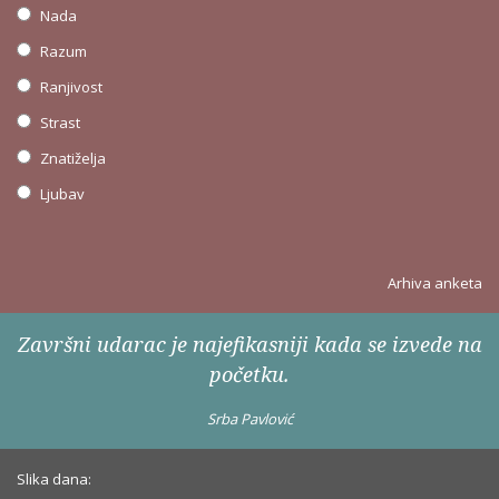
Nada
Razum
Ranjivost
Strast
Znatiželja
Ljubav
Arhiva anketa
Završni udarac je najefikasniji kada se izvede na
početku.
Srba Pavlović
Slika dana: