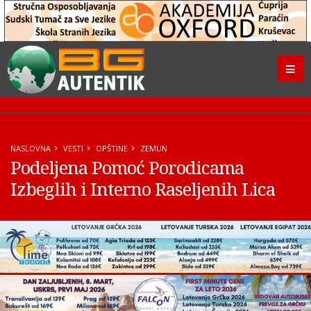
NASLOVNA
VESTI
OPŠTINE
ZEMUN
Podeljena Pomoć Porodicama
Izbeglih i Interno Raseljenih Lica