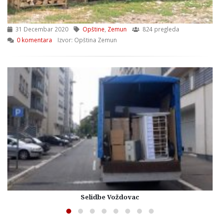
31 Decembar 2020
Opštine
,
Zemun
824 pregleda
0 komentara
Izvor: Opština Zemun
Selidbe Voždovac