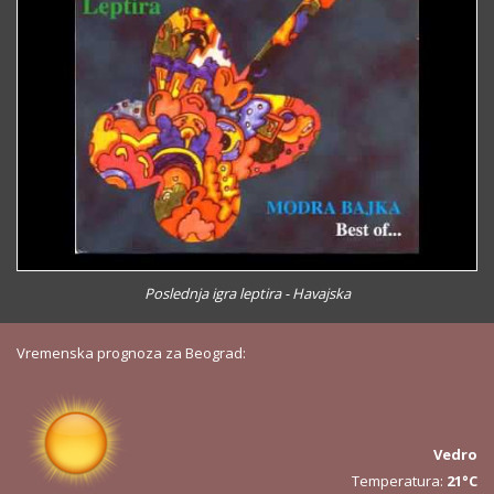
Poslednja igra leptira - Havajska
Vremenska prognoza za Beograd:
Vedro
Temperatura:
21°C