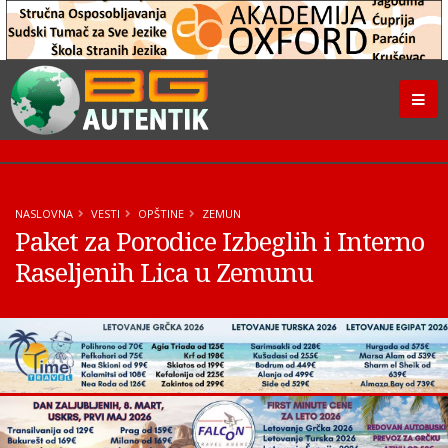
NASLOVNA
VESTI
OPŠTINE
ZEMUN
Paket za Porodice Izbeglih i Interno
Raseljenih Lica u Zemunu