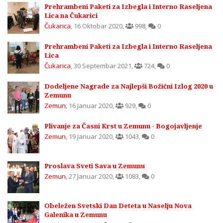
Prehrambeni Paketi za Izbegla i Interno Raseljena
Lica na Čukarici
Čukarica
,
16 Oktobar 2020
,
998
,
0
Prehrambeni Paketi za Izbegla i Interno Raseljena
Lica
Čukarica
,
30 Septembar 2021
,
724
,
0
Dodeljene Nagrade za Najlepši Božićni Izlog 2020 u
Zemunu
Zemun
,
16 Januar 2020
,
929
,
0
Plivanje za Časni Krst u Zemunu - Bogojavljenje
Zemun
,
19 Januar 2020
,
1043
,
0
Proslava Sveti Sava u Zemunu
Zemun
,
27 Januar 2020
,
1083
,
0
Obeležen Svetski Dan Deteta u Naselju Nova
Galenika u Zemunu