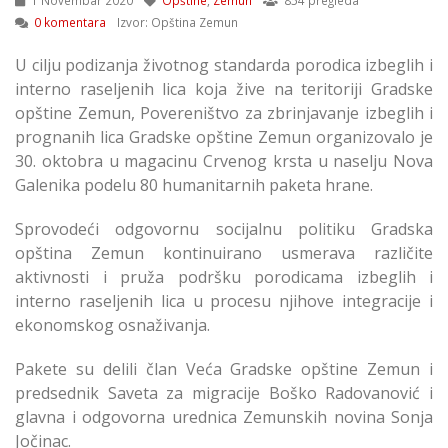
1 Novembar 2020
Opštine
,
Zemun
854 pregleda
0 komentara
Izvor: Opština Zemun
U cilju podizanja životnog standarda porodica izbeglih i
interno raseljenih lica koja žive na teritoriji Gradske
opštine Zemun, Povereništvo za zbrinjavanje izbeglih i
prognanih lica Gradske opštine Zemun organizovalo je
30. oktobra u magacinu Crvenog krsta u naselju Nova
Galenika podelu 80 humanitarnih paketa hrane.
Sprovodeći odgovornu socijalnu politiku Gradska
opština Zemun kontinuirano usmerava različite
aktivnosti i pruža podršku porodicama izbeglih i
interno raseljenih lica u procesu njihove integracije i
ekonomskog osnaživanja.
Pakete su delili član Veća Gradske opštine Zemun i
predsednik Saveta za migracije Boško Radovanović i
glavna i odgovorna urednica Zemunskih novina Sonja
Jočinac.