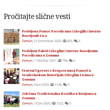
Pročitajte slične vesti
Podeljena Pomoć Porodicama Izbeglih i Interno
Raseljenih Lica
Zemun
,
31 Decembar 2020
,
825
,
0
Podeljeni Paketi Izbeglim i Interno Raseljenim
Porodicama u Zemunu
Zemun
,
1 Oktobar 2021
,
784
,
0
Uručeni Ugovori o Bespovratnoj Pomoći u
Građevinskom Materijalu Izbeglim Licima u
Zemunu
Zemun
,
4 Jun 2020
,
1145
,
0
Održana Tradicionalna Kosidba u Busijama u
Zemunu
Zemun
,
13 Jun 2020
,
1222
,
0