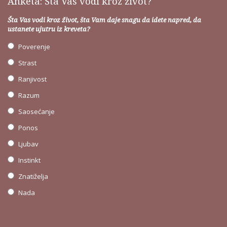
Anketa: Šta Vas vodi kroz život?
Šta Vas vodi kroz život, šta Vam daje snagu da idete napred, da
ustanete ujutru iz kreveta?
Poverenje
Strast
Ranjivost
Razum
Saosećanje
Ponos
Ljubav
Instinkt
Znatiželja
Nada