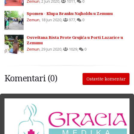
Zemun
,
2 Jun 2020
,
1011
,
0
Spomen - Klupa Branku Najholdu u Zemunu
Zemun
,
18 Jun 2020
,
977
,
0
Osveštana Bista Prote Grujića u Porti Lazarice u
Zemunu
Zemun
,
29 Jun 2020
,
1029
,
0
Komentari (0)
Ostavite komentar