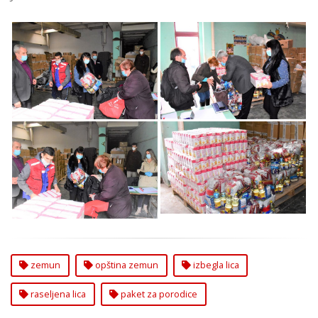
Paket za Porodice
Paket za Porodice
Izbeglih i Interno
Izbeglih i Interno
Raseljenih Lica u
Raseljenih Lica u
Zemunu
Zemunu
Paket za Porodice
Paket za Porodice
Izbeglih i Interno
Izbeglih i Interno
Raseljenih Lica u
Raseljenih Lica u
Zemunu
Zemunu
zemun
opština zemun
izbegla lica
raseljena lica
paket za porodice