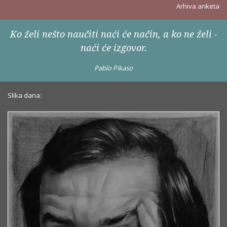
Arhiva anketa
Ko želi nešto naučiti naći će način, a ko ne želi -
naći će izgovor.
Pablo Pikaso
Slika dana: