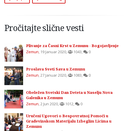
Pročitajte slične vesti
Plivanje za Časni Krst u Zemunu - Bogojavljenje
Zemun
,
19 Januar 2020
,
1043
,
0
Proslava Sveti Sava u Zemunu
Zemun
,
27 Januar 2020
,
1083
,
0
Obeležen Svetski Dan Deteta u Naselju Nova
Galenika u Zemunu
Zemun
,
2 Jun 2020
,
1012
,
0
Uručeni Ugovori o Bespovratnoj Pomoći u
Građevinskom Materijalu Izbeglim Licima u
Zemunu