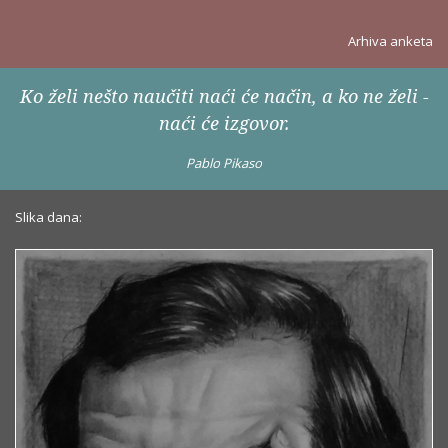
Arhiva anketa
Ko želi nešto naučiti naći će način, a ko ne želi -
naći će izgovor.
Pablo Pikaso
Slika dana: