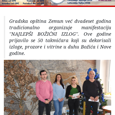
Gradska opština Zemun već dvadeset godina
tradicionalno organizuje manifestaciju
''NAJLEPŠI BOŽIĆNI IZLOG''. Ove godine
prijavilo se 50 takmičara koji su dekorisali
izloge, prozore i vitrine u duhu Božića i Nove
godine.