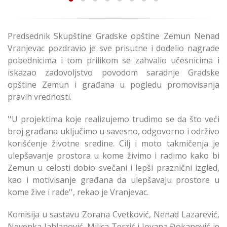
Predsednik Skupštine Gradske opštine Zemun Nenad
Vranjevac pozdravio je sve prisutne i dodelio nagrade
pobednicima i tom prilikom se zahvalio učesnicima i
iskazao zadovoljstvo povodom saradnje Gradske
opštine Zemun i građana u pogledu promovisanja
pravih vrednosti.
''U projektima koje realizujemo trudimo se da što veći
broj građana uključimo u savesno, odgovorno i održivo
korišćenje životne sredine. Cilj i moto takmičenja je
ulepšavanje prostora u kome živimo i radimo kako bi
Zemun u celosti dobio svečani i lepši praznični izgled,
kao i motivisanje građana da ulepšavaju prostore u
kome žive i rade'', rekao je Vranjevac.
Komisija u sastavu Zorana Cvetković, Nenad Lazarević,
Nevenka Jablanović, Milica Terzić i Jovana Đokanović je