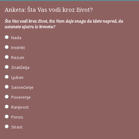
Anketa: Šta Vas vodi kroz život?
Šta Vas vodi kroz život, šta Vam daje snagu da idete napred, da
ustanete ujutru iz kreveta?
Nada
Instinkt
Razum
Znatiželja
Ljubav
Saosećanje
Poverenje
Ranjivost
Ponos
Strast