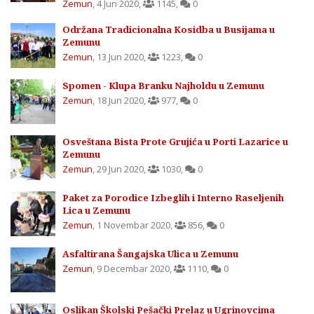
Zemun
,
4 Jun 2020
,
1145
,
0
Održana Tradicionalna Kosidba u Busijama u
Zemunu
Zemun
,
13 Jun 2020
,
1223
,
0
Spomen - Klupa Branku Najholdu u Zemunu
Zemun
,
18 Jun 2020
,
977
,
0
Osveštana Bista Prote Grujića u Porti Lazarice u
Zemunu
Zemun
,
29 Jun 2020
,
1030
,
0
Paket za Porodice Izbeglih i Interno Raseljenih
Lica u Zemunu
Zemun
,
1 Novembar 2020
,
856
,
0
Asfaltirana Šangajska Ulica u Zemunu
Zemun
,
9 Decembar 2020
,
1110
,
0
Oslikan Školski Pešački Prelaz u Ugrinovcima