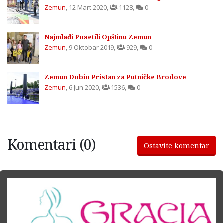
Zemun
,
12 Mart 2020
,
1128
,
0
Najmlađi Posetili Opštinu Zemun
Zemun
,
9 Oktobar 2019
,
929
,
0
Zemun Dobio Pristan za Putničke Brodove
Zemun
,
6 Jun 2020
,
1536
,
0
Komentari (0)
Ostavite komentar