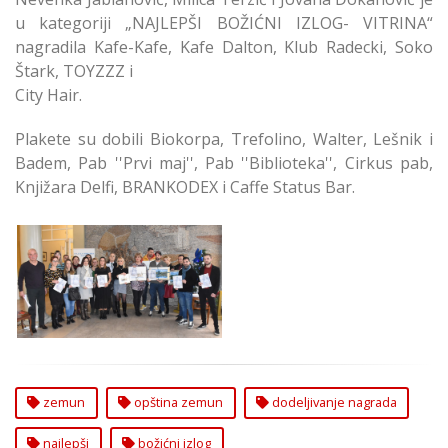
u kategoriji „NAJLEPŠI BOŽIĆNI IZLOG- VITRINA“
nagradila Kafe-Kafe, Kafe Dalton, Klub Radecki, Soko
Štark, TOYZZZ i
City Hair.
Plakete su dobili Biokorpa, Trefolino, Walter, Lešnik i
Badem, Pab ''Prvi maj'', Pab ''Biblioteka'', Cirkus pab,
Knjižara Delfi, BRANKODEX i Caffe Status Bar.
Dodeljene Nagrade za
Najlepši Božićni Izlog
2020 u Zemunu
zemun
opština zemun
dodeljivanje nagrada
najlepši
božićni izlog