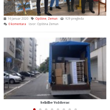
16 Januar 2020
Opštine
,
Zemun
929 pregleda
0 komentara
Izvor: Opština Zemun
Selidbe Voždovac