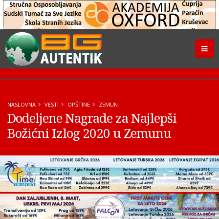
NASLOVNA
VESTI
OPŠTINE
ZEMUN
Dodeljene Nagrade za Najlepši
Božićni Izlog 2020 u Zemunu