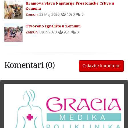
Hramova Slava Najstarije Prestoničke Crkve u
Zemunu
Zemun
,
23 Maj 2020
,
1030
,
0
Otvoreno Igralište u Zemunu
Zemun
,
8 Jun 2020
,
951
,
0
Komentari (0)
Ostavite komentar