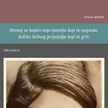
Arhiva anketa
Nemoj se bojati neprijatelja koji te napada,
koliko lažnog prijatelja koji te grli.
Slika dana: