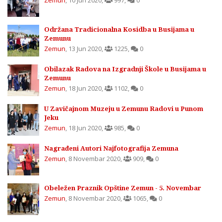
Zemun
,
10 Jun 2020
,
997
,
0
Održana Tradicionalna Kosidba u Busijama u
Zemunu
Zemun
,
13 Jun 2020
,
1225
,
0
Obilazak Radova na Izgradnji Škole u Busijama u
Zemunu
Zemun
,
18 Jun 2020
,
1102
,
0
U Zavičajnom Muzeju u Zemunu Radovi u Punom
Jeku
Zemun
,
18 Jun 2020
,
985
,
0
Nagrađeni Autori Najfotografija Zemuna
Zemun
,
8 Novembar 2020
,
909
,
0
Obeležen Praznik Opštine Zemun - 5. Novembar
Zemun
,
8 Novembar 2020
,
1065
,
0