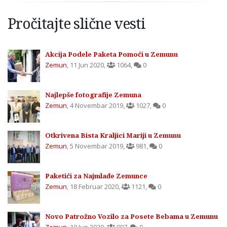
Pročitajte slične vesti
Akcija Podele Paketa Pomoći u Zemunu
Zemun
,
11 Jun 2020
,
1064
,
0
Najlepše fotografije Zemuna
Zemun
,
4 Novembar 2019
,
1027
,
0
Otkrivena Bista Kraljici Mariji u Zemunu
Zemun
,
5 Novembar 2019
,
981
,
0
Paketići za Najmlađe Zemunce
Zemun
,
18 Februar 2020
,
1121
,
0
Novo Patrožno Vozilo za Posete Bebama u Zemunu