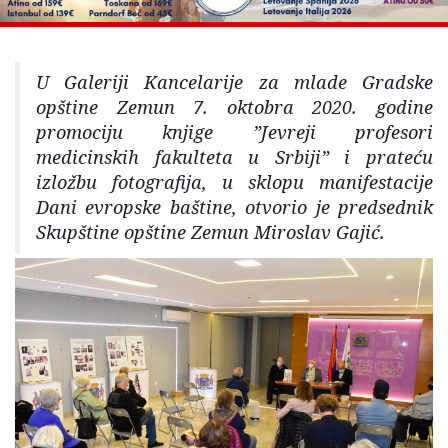
U Galeriji Kancelarije za mlade Gradske
opštine Zemun 7. oktobra 2020. godine
promociju knjige ”Jevreji profesori
medicinskih fakulteta u Srbiji” i prateću
izložbu fotografija, u sklopu manifestacije
Dani evropske baštine, otvorio je predsednik
Skupštine opštine Zemun Miroslav Gajić.