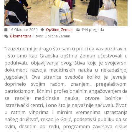
16 Oktobar 2020
Opštine
,
Zemun
844 pregleda
0 komentara
Izvor: Opština Zemun
”Izuzetno mi je drago što sam u prilici da vas pozdravim
i što smo kao Gradska opština Zemun učestvovali u
poduhvatu objavljivanja ovog štiva koje je svojevrsni
dokument razvoja medicinskih nauka u nekadašnjoj
Jugoslaviji. Ove stranice svedoče koliko je Jevreja,
doprinelo svojim radom, znanjem, pregalaštvom,
patriotizmom, ličnim i profesionalnim angažovanjem da
se razvije medicinska nauka, otvore bolnice i
istraživački centri, i ono što je najvažnije sačuvaju životi
u ratnim vihorima i mirnim vremenima uzrastanja
našeg društva”, rekao je Gajić, podsetivši publiku da se
ovim, desetim po redu, programom završava ciklus