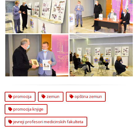
Promocija Knjige
Promocija Knjige
Jevreji Profesori
Jevreji Profesori
Medicinskih Fakulteta
Medicinskih Fakulteta
u Srbiji
u Srbiji
Promocija Knjige
Promocija Knjige
Jevreji Profesori
Jevreji Profesori
Medicinskih Fakulteta
Medicinskih Fakulteta
u Srbiji
u Srbiji
promocija
zemun
opština zemun
promocija knjige
jevreji profesori medicinskih fakulteta