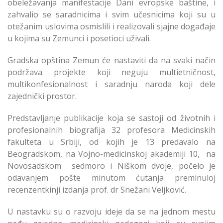
obeležavanja manifestacije Dani evropske baštine, i
zahvalio se saradnicima i svim učesnicima koji su u
otežanim uslovima osmislili i realizovali sjajne događaje
u kojima su Zemunci i posetioci uživali.
Gradska opština Zemun će nastaviti da na svaki način
podržava projekte koji neguju multietničnost,
multikonfesionalnost i saradnju naroda koji dele
zajednički prostor.
Predstavljanje publikacije koja se sastoji od životnih i
profesionalnih biografija 32 profesora Medicinskih
fakulteta u Srbiji, od kojih je 13 predavalo na
Beogradskom, na Vojno-medicinskoj akademiji 10, na
Novosadskom sedmoro i Niškom dvoje, počelo je
odavanjem pošte minutom ćutanja preminuloj
recenzentkinji izdanja prof. dr Snežani Veljković.
U nastavku su o razvoju ideje da se na jednom mestu