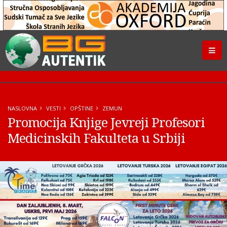
NASLOVNA
VESTI
OPŠTINE
ZEMUN
Promocija Knjige Jevreji Profesori
Medicinskih Fakulteta u Srbiji