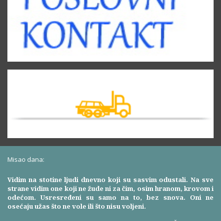
Misao dana:
Vidim na stotine ljudi dnevno koji su sasvim odustali. Na sve
strane vidim one koji ne žude ni za čim, osim hranom, krovom i
odećom. Usresređeni su samo na to, bez snova. Oni ne
osećaju užas što ne vole ili što nisu voljeni.