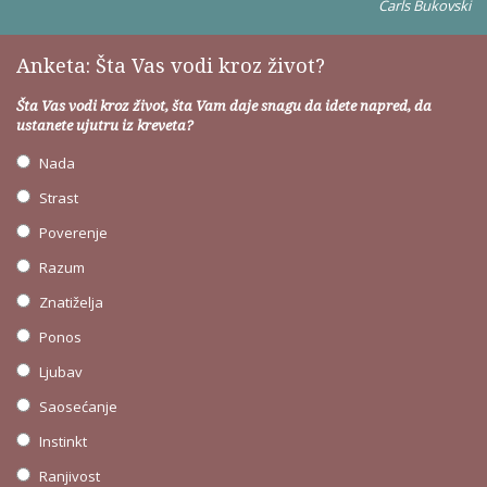
Čarls Bukovski
Anketa: Šta Vas vodi kroz život?
Šta Vas vodi kroz život, šta Vam daje snagu da idete napred, da
ustanete ujutru iz kreveta?
Nada
Strast
Poverenje
Razum
Znatiželja
Ponos
Ljubav
Saosećanje
Instinkt
Ranjivost