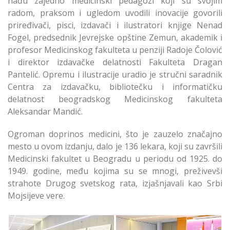
nađu zajedno medicinski pedagozi koji su svojim
radom, praksom i ugledom uvodili inovacije govorili
priređivači, pisci, izdavači i ilustratori knjige Nenad
Fogel, predsednik Jevrejske opštine Zemun, akademik i
profesor Medicinskog fakulteta u penziji Radoje Čolović
i direktor izdavačke delatnosti Fakulteta Dragan
Pantelić. Opremu i ilustracije uradio je stručni saradnik
Centra za izdavačku, bibliotečku i informatičku
delatnost beogradskog Medicinskog fakulteta
Aleksandar Mandić.
Ogroman doprinos medicini, što je zauzelo značajno
mesto u ovom izdanju, dalo je 136 lekara, koji su završili
Medicinski fakultet u Beogradu u periodu od 1925. do
1949. godine, među kojima su se mnogi, preživevši
strahote Drugog svetskog rata, izjašnjavali kao Srbi
Mojsijeve vere.