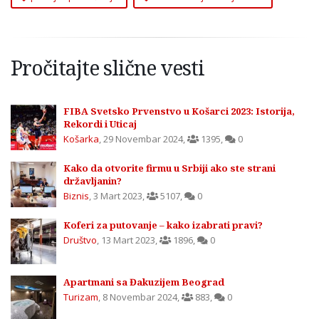
Pročitajte slične vesti
FIBA Svetsko Prvenstvo u Košarci 2023: Istorija,
Rekordi i Uticaj
Košarka
,
29 Novembar 2024
,
1395
,
0
Kako da otvorite firmu u Srbiji ako ste strani
državljanin?
Biznis
,
3 Mart 2023
,
5107
,
0
Koferi za putovanje – kako izabrati pravi?
Društvo
,
13 Mart 2023
,
1896
,
0
Apartmani sa Đakuzijem Beograd
Turizam
,
8 Novembar 2024
,
883
,
0