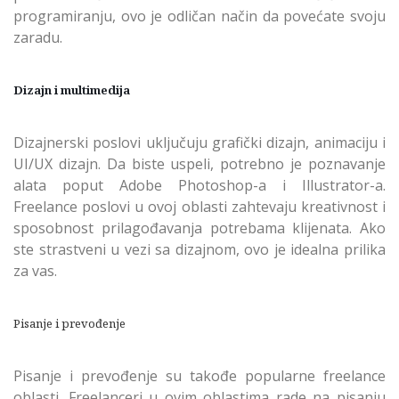
programiranju, ovo je odličan način da povećate svoju
zaradu.
Dizajn i multimedija
Dizajnerski poslovi uključuju grafički dizajn, animaciju i
UI/UX dizajn. Da biste uspeli, potrebno je poznavanje
alata poput Adobe Photoshop-a i Illustrator-a.
Freelance poslovi u ovoj oblasti zahtevaju kreativnost i
sposobnost prilagođavanja potrebama klijenata. Ako
ste strastveni u vezi sa dizajnom, ovo je idealna prilika
za vas.
Pisanje i prevođenje
Pisanje i prevođenje su takođe popularne freelance
oblasti. Freelanceri u ovim oblastima rade na pisanju