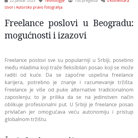
22 Januar 2025
Tehnologije
700 pregleda
0 komentara
Izvor i Autorsko pravo fotografija
Freelance poslovi u Beogradu:
mogućnosti i izazovi
Freelance poslovi sve su popularniji u Srbiji, posebno
među mladima koji traže fleksibilan posao koji se može
raditi od kuće. Da se započne uspešna freelance
karijera, potrebno je znanje i razumevanje tržišta.
Freelance je više od puke alternative tradicionalnom
zaposlenju; to je prilika da se na jedinstven način
oblikuje profesionalni put. U Srbiji je freelance posao
privlačan jer omogućava veću autonomiju i pristup
globalnom tržištu.