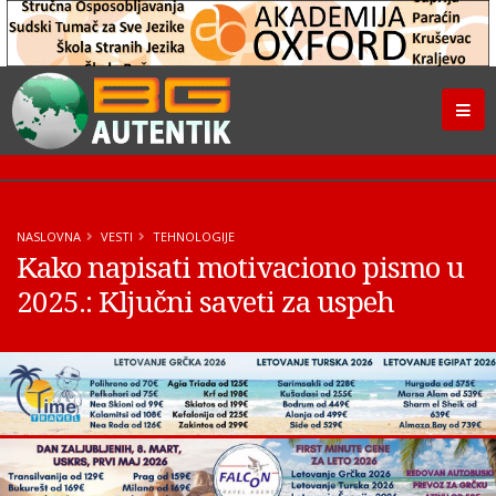
NASLOVNA
VESTI
TEHNOLOGIJE
Kako napisati motivaciono pismo u
2025.: Ključni saveti za uspeh