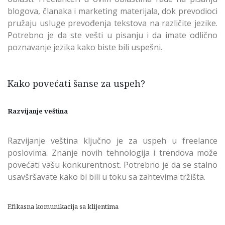
blogova, članaka i marketing materijala, dok prevodioci
pružaju usluge prevođenja tekstova na različite jezike.
Potrebno je da ste vešti u pisanju i da imate odlično
poznavanje jezika kako biste bili uspešni.
Kako povećati šanse za uspeh?
Razvijanje veština
Razvijanje veština ključno je za uspeh u freelance
poslovima. Znanje novih tehnologija i trendova može
povećati vašu konkurentnost. Potrebno je da se stalno
usavšršavate kako bi bili u toku sa zahtevima tržišta.
Efikasna komunikacija sa klijentima