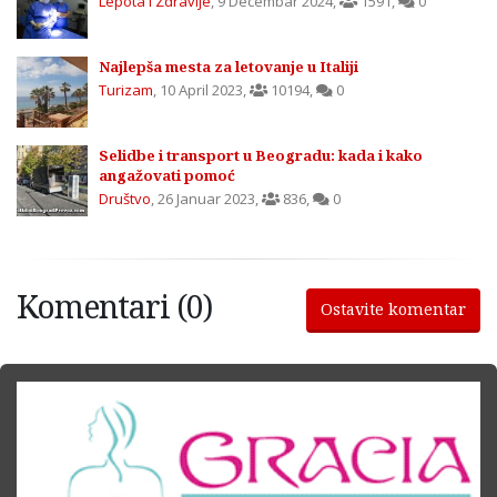
Lepota i Zdravlje
,
9 Decembar 2024
,
1591
,
0
Najlepša mesta za letovanje u Italiji
Turizam
,
10 April 2023
,
10194
,
0
Selidbe i transport u Beogradu: kada i kako
angažovati pomoć
Društvo
,
26 Januar 2023
,
836
,
0
Komentari (0)
Ostavite komentar