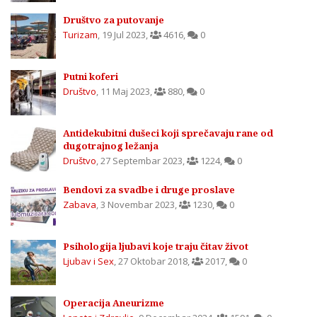
Društvo za putovanje
Turizam
,
19 Jul 2023
,
4616
,
0
Putni koferi
Društvo
,
11 Maj 2023
,
880
,
0
Antidekubitni dušeci koji sprečavaju rane od
dugotrajnog ležanja
Društvo
,
27 Septembar 2023
,
1224
,
0
Bendovi za svadbe i druge proslave
Zabava
,
3 Novembar 2023
,
1230
,
0
Psihologija ljubavi koje traju čitav život
Ljubav i Sex
,
27 Oktobar 2018
,
2017
,
0
Operacija Aneurizme