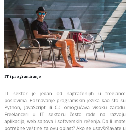
IT i programiranje
IT sektor je jedan od najtraženijih u freelance
poslovima. Poznavanje programskih jezika kao što su
Python, JavaScript ili C# omogućava visoku zaradu.
Freelanceri u IT sektoru često rade na razvoju
aplikacija, web sajtova i softverskih rešenja. Da li imate
potrebne veštine za ovu oblast? Ako se usavšršavate u