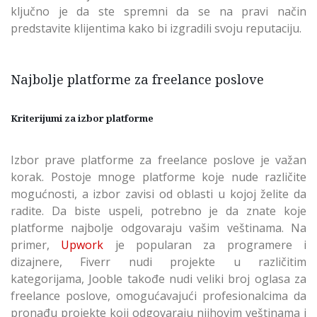
ključno je da ste spremni da se na pravi način
predstavite klijentima kako bi izgradili svoju reputaciju.
Najbolje platforme za freelance poslove
Kriterijumi za izbor platforme
Izbor prave platforme za freelance poslove je važan
korak. Postoje mnoge platforme koje nude različite
mogućnosti, a izbor zavisi od oblasti u kojoj želite da
radite. Da biste uspeli, potrebno je da znate koje
platforme najbolje odgovaraju vašim veštinama. Na
primer,
Upwork
je popularan za programere i
dizajnere, Fiverr nudi projekte u različitim
kategorijama, Jooble takođe nudi veliki broj oglasa za
freelance poslove, omogućavajući profesionalcima da
pronađu projekte koji odgovaraju njihovim veštinama i