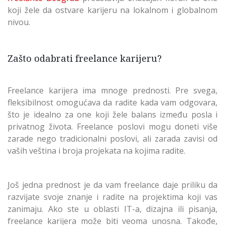
koji žele da ostvare karijeru na lokalnom i globalnom
nivou.
Zašto odabrati freelance karijeru?
Freelance karijera ima mnoge prednosti. Pre svega,
fleksibilnost omogućava da radite kada vam odgovara,
što je idealno za one koji žele balans između posla i
privatnog života. Freelance poslovi mogu doneti više
zarade nego tradicionalni poslovi, ali zarada zavisi od
vaših veština i broja projekata na kojima radite.
Još jedna prednost je da vam freelance daje priliku da
razvijate svoje znanje i radite na projektima koji vas
zanimaju. Ako ste u oblasti IT-a, dizajna ili pisanja,
freelance karijera može biti veoma unosna. Takođe,