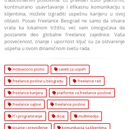
kontinuirano usavršavanje i efikasnu komunikaciju s
klijentima, možete izgraditi uspešnu karijeru u ovoj
oblasti. Posao Freelance Beograd ne samo da otvara
vrata ka lokalnom tržištu, već vam omogućava da
postanete deo globalne freelance zajednice. Vaša
posvećenost, znanje i upornost ključ su za ostvarenje
uspeha u ovom dinamičnom svetu rada.
motivaciono pismo
saveti za uspeh
freelance poslovi u beogradu
freelance rad
freelance karijera
platforme za freelance poslove
freelance sajtovi
freelance poslovi
IT i programiranje
dizaj
multimedija
pisanje i prevođenje
komunikacija sa klijentima