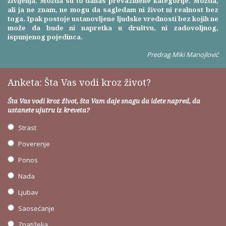
življenja. Možda su to danas prevaziđene kategorije. Možda,
ali ja ne znam, ne mogu da sagledam ni život ni realnost bez
toga. Ipak postoje ustanovljene ljudske vrednosti bez kojih ne
može da bude ni napretka u društvu, ni zadovoljnog,
ispunjenog pojedinca.
Predrag Miki Manojlović
Anketa: Šta Vas vodi kroz život?
Šta Vas vodi kroz život, šta Vam daje snagu da idete napred, da
ustanete ujutru iz kreveta?
Strast
Poverenje
Ponos
Nada
Ljubav
Saosećanje
Znatiželja