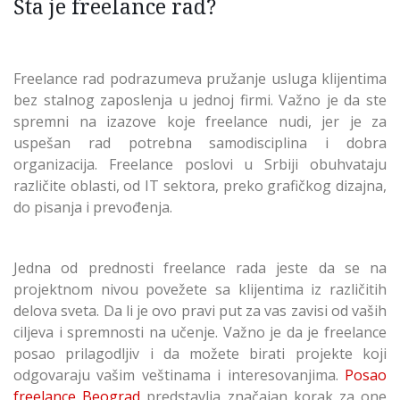
Šta je freelance rad?
Freelance rad podrazumeva pružanje usluga klijentima
bez stalnog zaposlenja u jednoj firmi. Važno je da ste
spremni na izazove koje freelance nudi, jer je za
uspešan rad potrebna samodisciplina i dobra
organizacija. Freelance poslovi u Srbiji obuhvataju
različite oblasti, od IT sektora, preko grafičkog dizajna,
do pisanja i prevođenja.
Jedna od prednosti freelance rada jeste da se na
projektnom nivou povežete sa klijentima iz različitih
delova sveta. Da li je ovo pravi put za vas zavisi od vaših
ciljeva i spremnosti na učenje. Važno je da je freelance
posao prilagodljiv i da možete birati projekte koji
odgovaraju vašim veštinama i interesovanjima.
Posao
freelance Beograd
predstavlja značajan korak za one