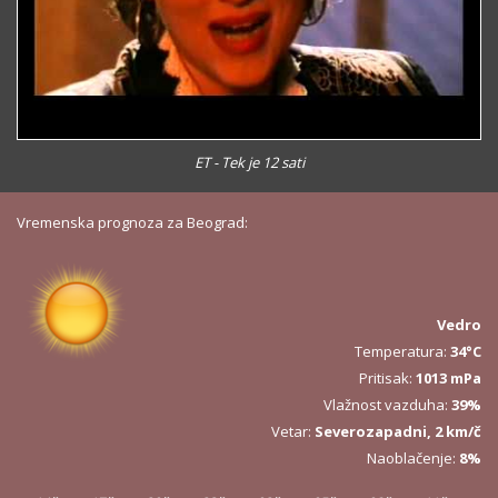
ET - Tek je 12 sati
Vremenska prognoza za Beograd:
Vedro
Temperatura:
34°C
Pritisak:
1013 mPa
Vlažnost vazduha:
39%
Vetar:
Severozapadni, 2 km/č
Naoblačenje:
8%