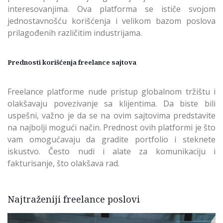
interesovanjima. Ova platforma se ističe svojom
jednostavnošću korišćenja i velikom bazom poslova
prilagođenih različitim industrijama.
Prednosti korišćenja freelance sajtova
Freelance platforme nude pristup globalnom tržištu i
olakšavaju povezivanje sa klijentima. Da biste bili
uspešni, važno je da se na ovim sajtovima predstavite
na najbolji mogući način. Prednost ovih platformi je što
vam omogućavaju da gradite portfolio i steknete
iskustvo. Često nudi i alate za komunikaciju i
fakturisanje, što olakšava rad.
Najtraženiji freelance poslovi