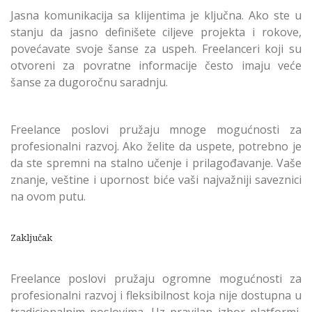
Jasna komunikacija sa klijentima je ključna. Ako ste u
stanju da jasno definišete ciljeve projekta i rokove,
povećavate svoje šanse za uspeh. Freelanceri koji su
otvoreni za povratne informacije često imaju veće
šanse za dugoročnu saradnju.
Freelance poslovi pružaju mnoge mogućnosti za
profesionalni razvoj. Ako želite da uspete, potrebno je
da ste spremni na stalno učenje i prilagođavanje. Vaše
znanje, veštine i upornost biće vaši najvažniji saveznici
na ovom putu.
Zaključak
Freelance poslovi pružaju ogromne mogućnosti za
profesionalni razvoj i fleksibilnost koja nije dostupna u
tradicionalnim poslovima. Uz pravilan izbor platformi,