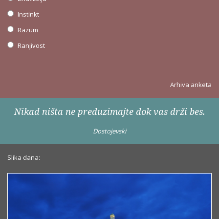
Instinkt
Razum
Ranjivost
Arhiva anketa
Nikad ništa ne preduzimajte dok vas drži bes.
Dostojevski
Slika dana: