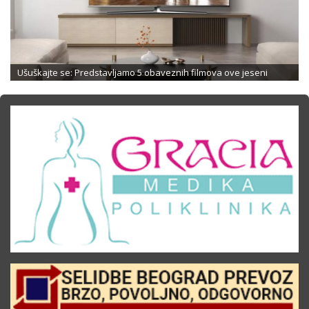
Ušuškajte se: Predstavljamo 5 obaveznih filmova ove jeseni