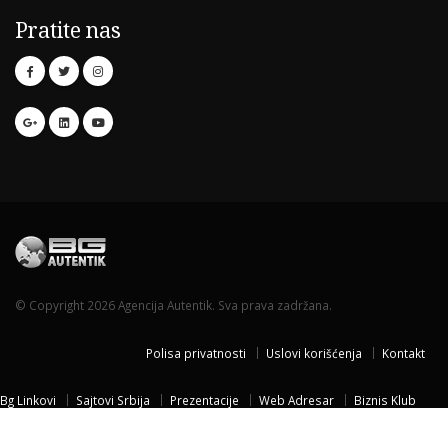
Pratite nas
© Copyright 2026 Agencija Autentik. Sva prava zadržana.
Polisa privatnosti
Uslovi korišćenja
Kontakt
Bg Linkovi
Sajtovi Srbija
Prezentacije
Web Adresar
Biznis Klub
Naissus Niš
Dom za stare
Temisvar Izlet