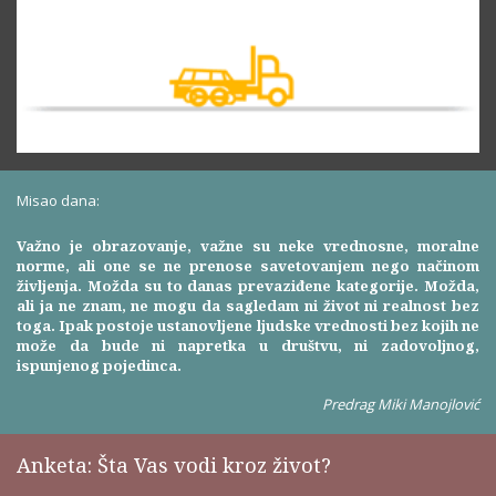
Misao dana:
Važno je obrazovanje, važne su neke vrednosne, moralne
norme, ali one se ne prenose savetovanjem nego načinom
življenja. Možda su to danas prevaziđene kategorije. Možda,
ali ja ne znam, ne mogu da sagledam ni život ni realnost bez
toga. Ipak postoje ustanovljene ljudske vrednosti bez kojih ne
može da bude ni napretka u društvu, ni zadovoljnog,
ispunjenog pojedinca.
Predrag Miki Manojlović
Anketa: Šta Vas vodi kroz život?