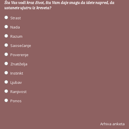
Šta Vas vodi kroz život, šta Vam daje snagu da idete napred, da
ustanete ujutru iz kreveta?
Strast
Nada
Razum
Saosećanje
Poverenje
Znatiželja
Instinkt
Ljubav
Ranjivost
Ponos
Arhiva anketa