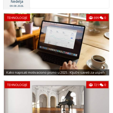
Nedelja
09.08.2026.
TEHNOLOGIJE
699
0
Kako napisati motivaciono pismo u 2025.: Ključni saveti za uspeh
TEHNOLOGIJE
721
0