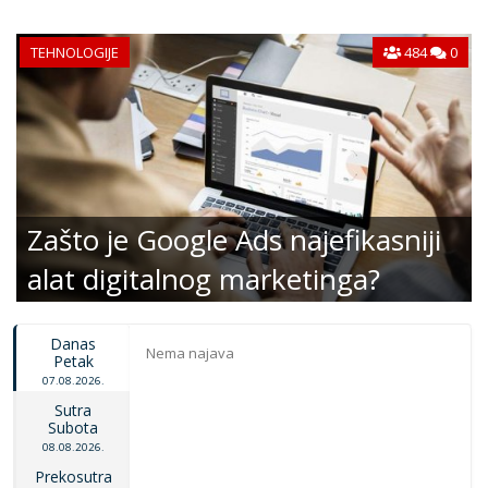
TEHNOLOGIJE
484
0
Zašto je Google Ads najefikasniji
alat digitalnog marketinga?
Danas
Nema najava
Petak
07.08.2026.
Sutra
Subota
08.08.2026.
Prekosutra