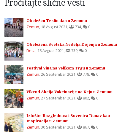
Pročitajte slične vesti
Obeležen Teslin dan u Zemunu
Zemun
,
18 Avgust 2021
,
734
,
0
Obeležena Svetska Nedelja Dojenja u Zemunu
Deca
,
18 Avgust 2021
,
739
,
0
Festival Vina na Velikom Trgu u Zemunu
Zemun
,
26 Septembar 2021
,
778
,
0
Vikend Akcija Vakcinacije na Keju u Zemunu
Zemun
,
27 Septembar 2021
,
802
,
0
Izložbe Razglednica i Suvenira Dunav kao
Inspiracija u Zemunu
Zemun
,
30 Septembar 2021
,
867
,
0