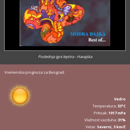
Poslednja igra leptira - Havajska
Vremenska prognoza za Beograd:
Vedro
Temperatura:
33°C
Pritisak:
1017 mPa
Vlažnost vazduha:
31%
Vetar:
Severni, 3 km/č