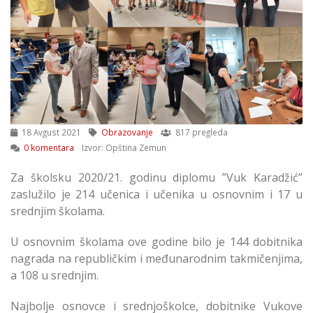
18 Avgust 2021
Obrazovanje
817 pregleda
0 komentara
Izvor: Opština Zemun
Za školsku 2020/21. godinu diplomu ”Vuk Karadžić”
zaslužilo je 214 učenica i učenika u osnovnim i 17 u
srednjim školama.
U osnovnim školama ove godine bilo je 144 dobitnika
nagrada na republičkim i međunarodnim takmičenjima,
a 108 u srednjim.
Najbolje osnovce i srednjoškolce, dobitnike Vukove