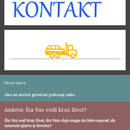
Misao dana:
Ako ne možeš gristi ne pokazuj zube.
Anketa: Šta Vas vodi kroz život?
Šta Vas vodi kroz život, šta Vam daje snagu da idete napred, da
ustanete ujutru iz kreveta?