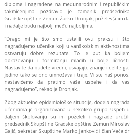
diplome i nagrađene na međunarodnim i republičkim
takmičenjima pozdravio je zamenik predsednika
Gradske opštine Zemun Žarko Dronjak, poželevši im da
i nadalje budu najbolji među najboljima.
”Drago mi je što smo ustalili ovu praksu i što
nagrađujemo učenike koji u vanškolskim aktivnostima
ostvaruju dobre rezultate. To je put ka boljem
obrazovanju i formiranju mladih u bolje ličnosti.
Nastavite da budete vredni, usvajajte znanje i delite ga,
jedino tako se ono umnožava i traje. Vi ste naš ponos,
nastavićemo da pratimo vaše uspehe i da vas
nagrađujemo”, rekao je Dronjak.
Zbog aktuelne epidemiološke situacije, dodela nagrada
učenicima je organizovana u nekoliko grupa. Uspeh u
daljem školovanju su im poželeli i nagrade uručili
predsednik Skupštine Gradske opštine Zemun Miroslav
Gajić, sekretar Skupštine Marko Janković i član Veća dr