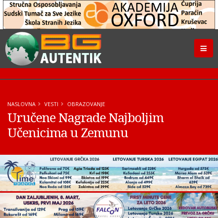
NASLOVNA
VESTI
OBRAZOVANJE
Uručene Nagrade Najboljim
Učenicima u Zemunu