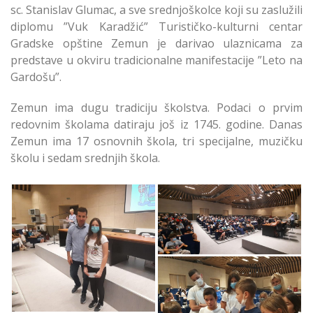
sc. Stanislav Glumac, a sve srednjoškolce koji su zaslužili
diplomu ”Vuk Karadžić” Turističko-kulturni centar
Gradske opštine Zemun je darivao ulaznicama za
predstave u okviru tradicionalne manifestacije ”Leto na
Gardošu”.
Zemun ima dugu tradiciju školstva. Podaci o prvim
redovnim školama datiraju još iz 1745. godine. Danas
Zemun ima 17 osnovnih škola, tri specijalne, muzičku
školu i sedam srednjih škola.
Uručene Nagrade
Najboljim Učenicima
Uručene Nagrade
Zemun
Najboljim Učenicima
u Zemunu
Uručene Nagrade