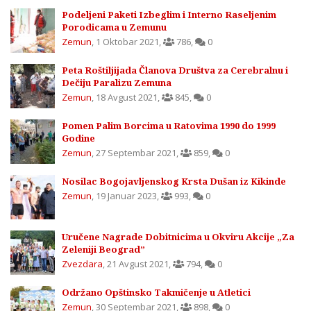
Podeljeni Paketi Izbeglim i Interno Raseljenim
Porodicama u Zemunu
Zemun
,
1 Oktobar 2021
,
786
,
0
Peta Roštiljijada Članova Društva za Cerebralnu i
Dečiju Paralizu Zemuna
Zemun
,
18 Avgust 2021
,
845
,
0
Pomen Palim Borcima u Ratovima 1990 do 1999
Godine
Zemun
,
27 Septembar 2021
,
859
,
0
Nosilac Bogojavljenskog Krsta Dušan iz Kikinde
Zemun
,
19 Januar 2023
,
993
,
0
Uručene Nagrade Dobitnicima u Okviru Akcije „Za
Zeleniji Beograd”
Zvezdara
,
21 Avgust 2021
,
794
,
0
Održano Opštinsko Takmičenje u Atletici
Zemun
,
30 Septembar 2021
,
898
,
0