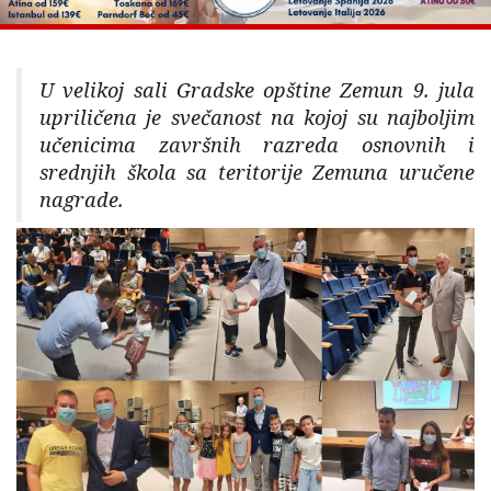
U velikoj sali Gradske opštine Zemun 9. jula
upriličena je svečanost na kojoj su najboljim
učenicima završnih razreda osnovnih i
srednjih škola sa teritorije Zemuna uručene
nagrade.