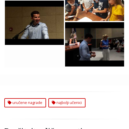
Najboljim Učenicima
Zarko Dronjak
Zamenik predsednika
GO Zemun dodela
nagrada ucenicima
Zemun Dodela
nagrada ucenicima
osnovnih i srednjih
skola pokrivanje
uručene nagrade
najbolji učenici