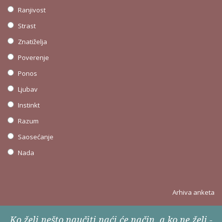
Ranjivost
Strast
Znatiželja
Poverenje
Ponos
Ljubav
Instinkt
Razum
Saosećanje
Nada
Arhiva anketa
Ko želi nešto naučiti naći će način, a ko ne želi -