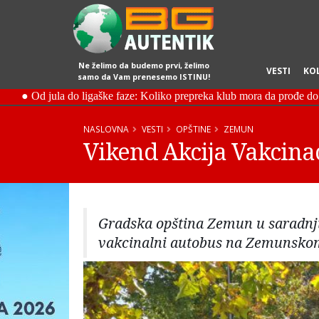
Ne želimo da budemo prvi, želimo
VESTI
KO
samo da Vam prenesemo ISTINU!
NASLOVNA
VESTI
OPŠTINE
ZEMUN
Vikend Akcija Vakcina
Gradska opština Zemun u saradnj
vakcinalni autobus na Zemunskom