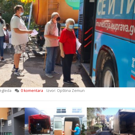
egleda
0 komentara
Izvor: Opština Zemun