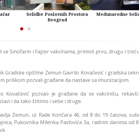
račar
Selidbe Poslovnih Prostora
Međunarodne Seli
Beograd
li se Sinofarm i Fajzer vakcinama, primivš prvu, drugu i treć
ik Gradske opštine Zemun Gavrilo Kovačević i gradska sekr
 tom prilikom pozvali građane da nastave sa imunizacijom.
o Kovačević pozvao je građane da se vakcinišu, rekavši
avi i da tako štitimo i sebe i druge.
vlja Zemun, ul. Rade Končara 46, od 8 do 19 časova, sub
ajnica, Pukovnika Milenka Pavlovića 3a, radnim danima od 8
va.