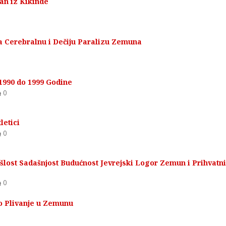
an iz Kikinde
za Cerebralnu i Dečiju Paralizu Zemuna
990 do 1999 Godine
0
letici
0
šlost Sadašnjost Budućnost Jevrejski Logor Zemun i Prihvatni
0
o Plivanje u Zemunu