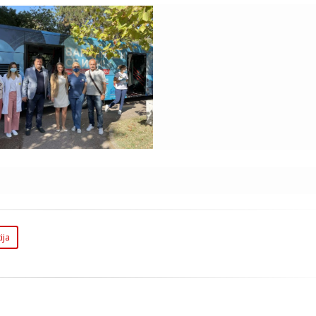
nd Akcija Vakcinacije na
Keju
ija