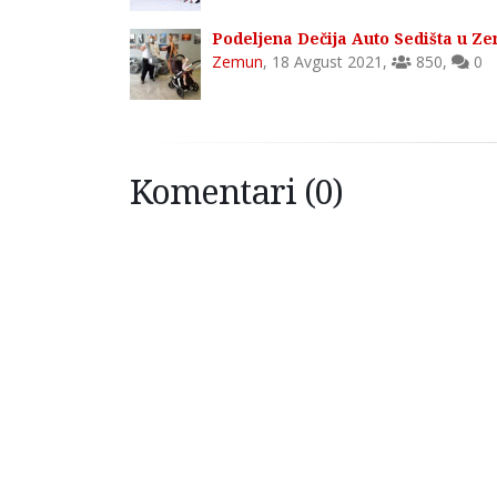
Podeljena Dečija Auto Sedišta u Z
Zemun
,
18 Avgust 2021
,
850
,
0
Komentari (0)