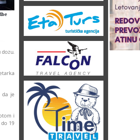
dbe
Selidbe Firme Beograd
Skladištenje Stvari Beogr
Magacin Lagerovanje
u dozu.
etarka
 da je
otom i
 do 19