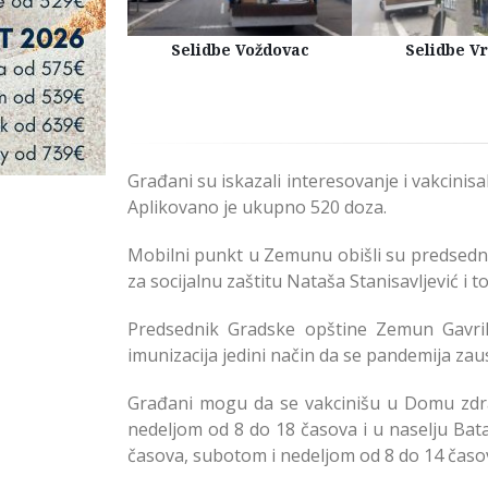
Kuća Beograd
Selidbe Voždovac
Selidbe V
Građani su iskazali interesovanje i vakcinisa
Aplikovano je ukupno 520 doza.
Mobilni punkt u Zemunu obišli su predsedn
za socijalnu zaštitu Nataša Stanisavljević i
Predsednik Gradske opštine Zemun Gavril
imunizacija jedini način da se pandemija zaust
Građani mogu da se vakcinišu u Domu zdra
nedeljom od 8 do 18 časova i u naselju Bat
časova, subotom i nedeljom od 8 do 14 časo