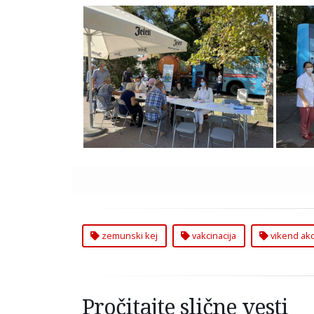
Vikend Akcija Vakcinacije na
Vike
Keju u Zemunu
zemunski kej
vakcinacija
vikend akc
Pročitajte slične vesti