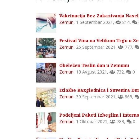
Vakcinacija Bez Zakazivanja Nasel
Zemun
,
1 Septembar 2021
,
814
,
Festival Vina na Velikom Trgu u 
Zemun
,
26 Septembar 2021
,
777
,
Obeležen Teslin dan u Zemunu
Zemun
,
18 Avgust 2021
,
732
,
0
Izložbe Razglednica i Suvenira Du
Zemun
,
30 Septembar 2021
,
865
,
Podeljeni Paketi Izbeglim i Inter
Zemun
,
1 Oktobar 2021
,
783
,
0