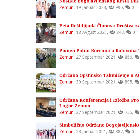
Nosilac Bogojavljenskog Krsta Duš
Zemun
,
19 Januar 2023
,
990
,
0
Peta Roštiljijada Članova Društva 
Zemun
,
18 Avgust 2021
,
843
,
0
Pomen Palim Borcima u Ratovima 1
Zemun
,
27 Septembar 2021
,
856
,
Održano Opštinsko Takmičenje u At
Zemun
,
30 Septembar 2021
,
895
,
Održana Konferencija i Izložba Pro
Logor Zemun
Zemun
,
27 Septembar 2021
,
735
,
Simbolično Održano Bogojavljensk
Zemun
,
23 Januar 2021
,
887
,
0