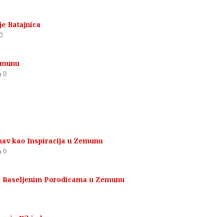
je Batajnica
0
Zemunu
0
nav kao Inspiracija u Zemunu
0
no Raseljenim Porodicama u Zemunu