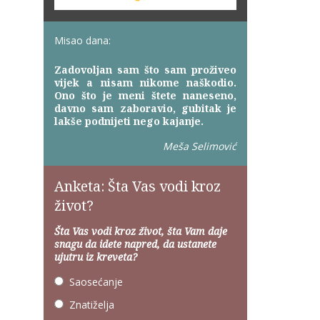
Misao dana:
Zadovoljan sam što sam proživeo
vijek a nisam nikome naškodio.
Ono što je meni štete naneseno,
davno sam zaboravio, gubitak je
lakše podnijeti nego kajanje.
Meša Selimović
Anketa: Šta Vas vodi kroz
život?
Šta Vas vodi kroz život, šta Vam daje
snagu da idete napred, da ustanete
ujutru iz kreveta?
Saosećanje
Znatiželja