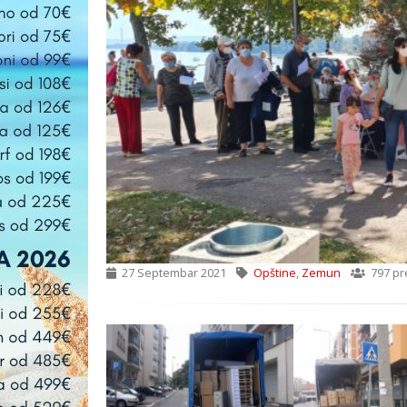
27 Septembar 2021
Opštine
,
Zemun
797 pr