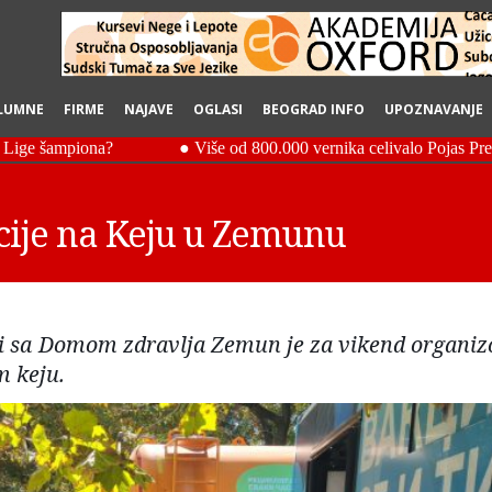
LUMNE
FIRME
NAJAVE
OGLASI
BEOGRAD INFO
UPOZNAVANJE
cije na Keju u Zemunu
i sa Domom zdravlja Zemun je za vikend organiz
 keju.