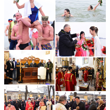
Bogojavljensko
Plivanje u Zemunu
Simbolično Održano
Bogojavljensko
Plivanje u Zemunu
Simbolično Održano
Bogojavljensko
Plivanje u Zemunu
Simbolično Održano
Bogojavljensko
Simbolično Održano
Plivanje u Zemunu
Bogojavljensko
Plivanje u Zemunu
Simbolično Održano
Bogojavljensko
Simbolično Održano
Plivanje u Zemunu
Bogojavljensko