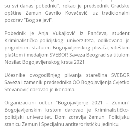
su svi danas pobednici”, rekao je predsednik Gradske
opštine Zemun Gavrilo Kovačević, uz tradicionalni
pozdrav ”Bog se javi”.
Pobednik je Anja Vukajlović iz Pančeva, student
Kriminalističko-policijskog univerziteta, odlikovana je
prigodnom statuom Bogojavljenskog plivača, viteškim
plaštom i medaljom SVEBOR Saveza Beograd sa titulom
Nosilac Bogojavljenskog krsta 2021.
Učesnike ovogodišnjeg plivanja starešina SVEBOR
Saveza i zamenik predsednika OO Bogojavljenja Cvjetko
Stevanović darovao je ikonama.
Organizacioni odbor ”Bogojavljenje 2021 – Zemun”
Bogojavljenskim krstom darovao je Kriminalističko-
policijski univerzitet, Dom zdravlja Zemun, Policijsku
stanicu Zemun i Specijalnu antiterorističku jedinicu.