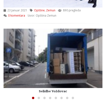
23 Januar 2021
Opštine
,
Zemun
890 pregleda
0 komentara
Izvor: Opština Zemun
Selidbe Voždovac