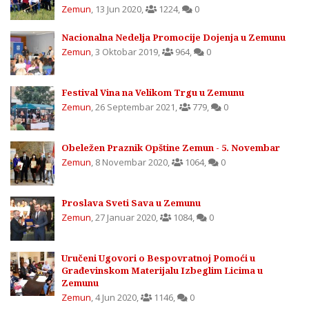
Zemun
,
13 Jun 2020
,
1224
,
0
Nacionalna Nedelja Promocije Dojenja u Zemunu
Zemun
,
3 Oktobar 2019
,
964
,
0
Festival Vina na Velikom Trgu u Zemunu
Zemun
,
26 Septembar 2021
,
779
,
0
Obeležen Praznik Opštine Zemun - 5. Novembar
Zemun
,
8 Novembar 2020
,
1064
,
0
Proslava Sveti Sava u Zemunu
Zemun
,
27 Januar 2020
,
1084
,
0
Uručeni Ugovori o Bespovratnoj Pomoći u
Građevinskom Materijalu Izbeglim Licima u
Zemunu
Zemun
,
4 Jun 2020
,
1146
,
0