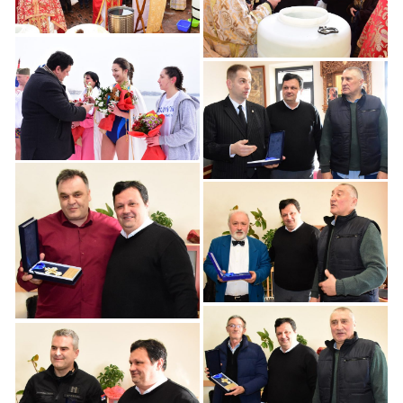
Plivanje u Zemunu
Simbolično Održano
Bogojavljensko
Simbolično Održano
Plivanje u Zemunu
Bogojavljensko
Plivanje u Zemunu
Simbolično Održano
Simbolično Održano
Bogojavljensko
Bogojavljensko
Plivanje u Zemunu
Plivanje u Zemunu
Simbolično Održano
Bogojavljensko
Simbolično Održano
Plivanje u Zemunu
Bogojavljensko