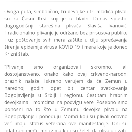
Ovoga puta, simbolično, tri devojke i tri mladića plivali
su za Časni Krst koji je u hladni Dunav spustio
dugogodišnji starešina plivača Slaviša Ivanović.
Tradicionalno plivanje je održano bez prisustva publike
i uz poštovanje svih mera zaštite u cilju sprečavanja
širenja epidemije virusa KOVID 19 i mera koje je doneo
Krizni štab.
”Plivanje smo organizovali skromno, ali
dostojanstveno, onako kako ovaj crkveno-narodni
praznik nalaže. Iskreno verujem da će Zemun u
narednoj godini opet biti centar svetkovanja
Bogojavljenja u Srbiji i regionu. Čestitam hrabrim
devojkama i momcima na podvigu vere. Posebno smo
ponosni na to što u Zemunu devojke plivaju na
Bogojavljanje i pobeđuju. Momci koji su plivali odavno
već imaju status veterana ove manifestacije. Oni su
odabrani među mnogima koji su želeli da plivaju i zato