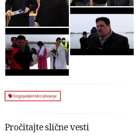
Plivanje u Zemunu
Simbolično Održano
Bogojavljensko
Plivanje u Zemunu
Simbolično Održano
Bogojavljensko
Plivanje u Zemunu
bogojavljensko plivanje
Pročitajte slične vesti