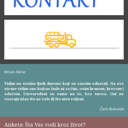
Misao dana:
Vidim na stotine ljudi dnevno koji su sasvim odustali. Na sve
strane vidim one koji ne žude ni za čim, osim hranom, krovom i
odećom. Usresređeni su samo na to, bez snova. Oni ne
osećaju užas što ne vole ili što nisu voljeni.
Čarls Bukovski
Anketa: Šta Vas vodi kroz život?