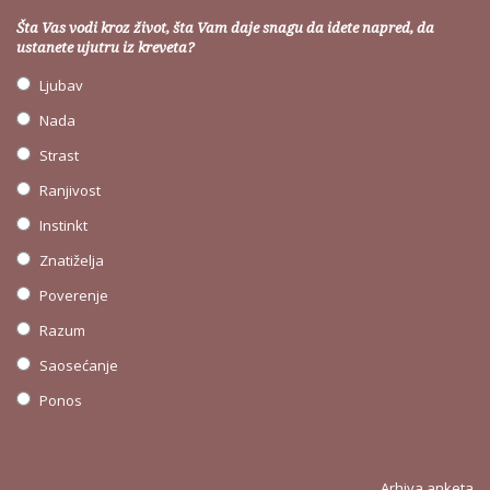
Šta Vas vodi kroz život, šta Vam daje snagu da idete napred, da
ustanete ujutru iz kreveta?
Ljubav
Nada
Strast
Ranjivost
Instinkt
Znatiželja
Poverenje
Razum
Saosećanje
Ponos
Arhiva anketa