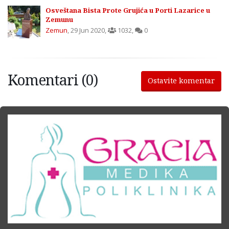
Osveštana Bista Prote Grujića u Porti Lazarice u
Zemunu
Zemun
,
29 Jun 2020
,
1032
,
0
Komentari (0)
Ostavite komentar