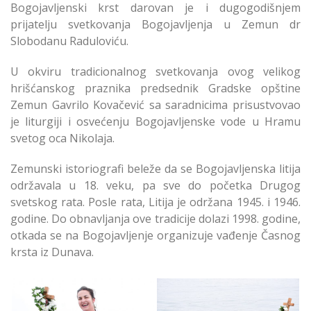
Bogojavljenski krst darovan je i dugogodišnjem
prijatelju svetkovanja Bogojavljenja u Zemun dr
Slobodanu Raduloviću.
U okviru tradicionalnog svetkovanja ovog velikog
hrišćanskog praznika predsednik Gradske opštine
Zemun Gavrilo Kovačević sa saradnicima prisustvovao
je liturgiji i osvećenju Bogojavljenske vode u Hramu
svetog oca Nikolaja.
Zemunski istoriografi beleže da se Bogojavljenska litija
održavala u 18. veku, pa sve do početka Drugog
svetskog rata. Posle rata, Litija je održana 1945. i 1946.
godine. Do obnavljanja ove tradicije dolazi 1998. godine,
otkada se na Bogojavljenje organizuje vađenje Časnog
krsta iz Dunava.
Simbolično Održano