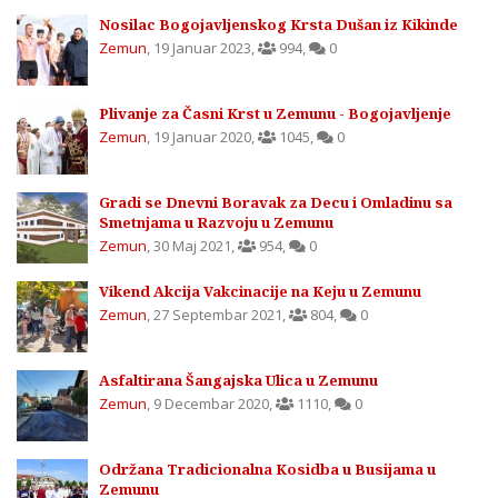
Nosilac Bogojavljenskog Krsta Dušan iz Kikinde
Zemun
,
19 Januar 2023
,
994
,
0
Plivanje za Časni Krst u Zemunu - Bogojavljenje
Zemun
,
19 Januar 2020
,
1045
,
0
Gradi se Dnevni Boravak za Decu i Omladinu sa
Smetnjama u Razvoju u Zemunu
Zemun
,
30 Maj 2021
,
954
,
0
Vikend Akcija Vakcinacije na Keju u Zemunu
Zemun
,
27 Septembar 2021
,
804
,
0
Asfaltirana Šangajska Ulica u Zemunu
Zemun
,
9 Decembar 2020
,
1110
,
0
Održana Tradicionalna Kosidba u Busijama u
Zemunu