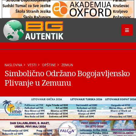
NASLOVNA
VESTI
OPŠTINE
ZEMUN
Simbolično Održano Bogojavljensko
Plivanje u Zemunu