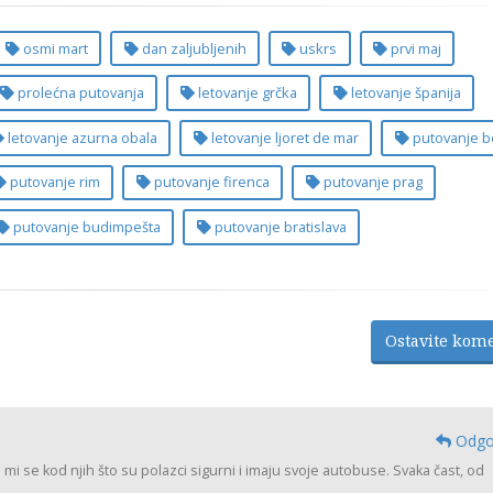
osmi mart
dan zaljubljenih
uskrs
prvi maj
prolećna putovanja
letovanje grčka
letovanje španija
letovanje azurna obala
letovanje ljoret de mar
putovanje b
putovanje rim
putovanje firenca
putovanje prag
putovanje budimpešta
putovanje bratislava
Ostavite kom
Odgo
 mi se kod njih što su polazci sigurni i imaju svoje autobuse. Svaka čast, od