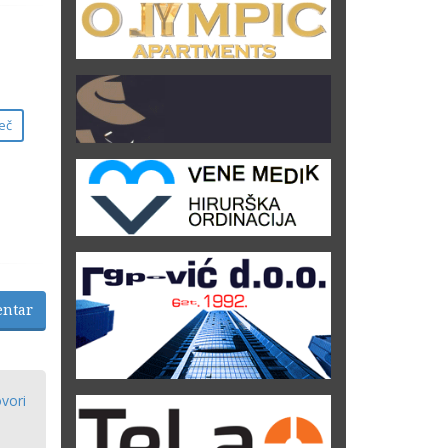
eč
entar
vori