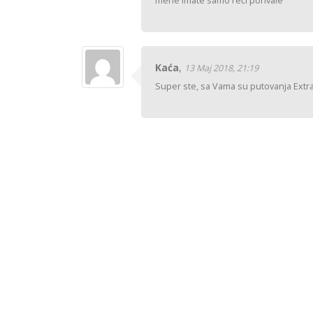
mene imate samo reči pohvale
Kaća
,
13 Maj 2018, 21:19
Super ste, sa Vama su putovanja Extr