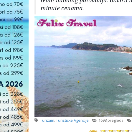
team building putovanja. okviru n
minute cenama.
Turizam
,
Turističke Agencije
1698 pregleda