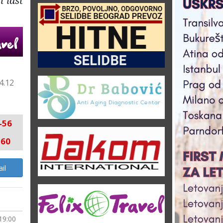
 last
4.12
-56
-60
il
 19:00