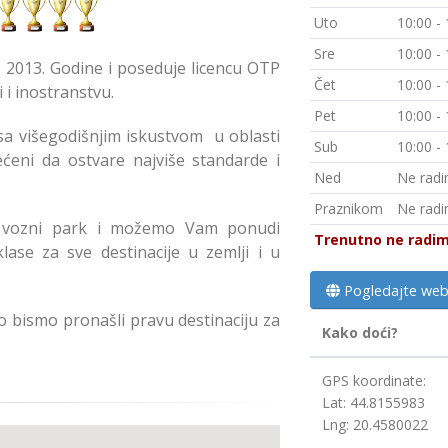
Uto
10:00 -
Sre
10:00 -
e 2013. Godine i poseduje licencu OTP
Čet
10:00 -
 i inostranstvu.
Pet
10:00 -
i sa višegodišnjim iskustvom u oblasti
Sub
10:00 -
ćeni da ostvare najviše standarde i
Ned
Ne rad
Praznikom
Ne rad
voj vozni park i možemo Vam ponudi
Trenutno ne radi
klase za sve destinacije u zemlji i u
Pogledajte web
ko bismo pronašli pravu destinaciju za
Kako doći?
GPS koordinate:
Lat: 44.8155983
Lng: 20.4580022