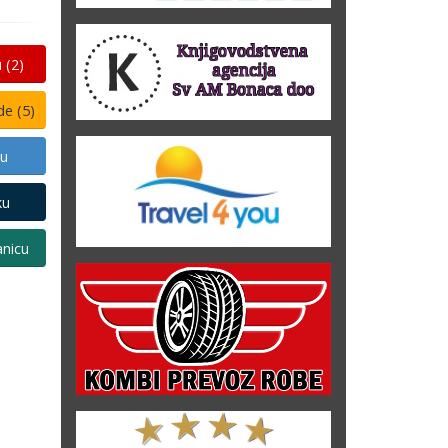
 (
2
)
de (
5
)
ku
ku
nicu