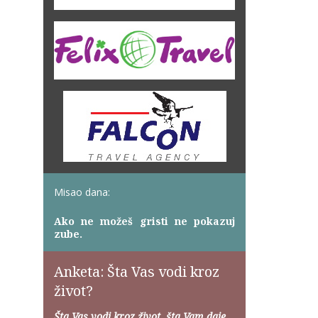
Misao dana:
Ako ne možeš gristi ne pokazuj
zube.
Anketa: Šta Vas vodi kroz
život?
Šta Vas vodi kroz život, šta Vam daje