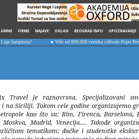
LUMNE
FIRME
NAJAVE
OGLASI
BEOGRAD INFO
UPOZNAVANJE
lix Travel je raznovrsna. Specijalizovani s
 i na Siciliji. Tokom cele godine organizujemo g
tropole kao što su: Rim, Firenca, Barselona, P
, Moskva, Madrid, Venecija…. Takođe organiz
različitom tematikom; đačke i studenstke ekskurz