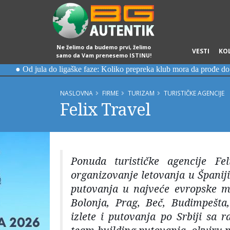
Ne želimo da budemo prvi, želimo
VESTI
KO
samo da Vam prenesemo ISTINU!
NASLOVNA
FIRME
TURIZAM
TURISTIČKE AGENCIJE
Felix Travel
Ponuda turističke agencije Fe
organizovanje letovanja u Španiji
putovanja u najveće evropske me
Bolonja, Prag, Beč, Budimpešta
izlete i putovanja po Srbiji sa 