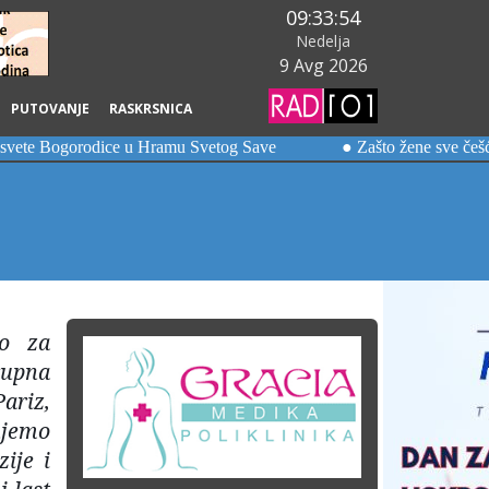
09:33:56
Nedelja
9 Avg 2026
PUTOVANJE
RASKRSNICA
mo za
rupna
ariz,
ujemo
ije i