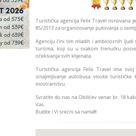
Turistička agencija Felix Travel osnovana j
85/2013 za organizovanje putovanja u zemlji
Agenciju čini tim mladih i ambicioznih ljud
turizma, koji su u svakom trenutku posve
očekivanja svih klijenata.
Turistička agencija Felix Travel ima s
iznajmljivanje autobusa visoke turističke 
inostranstvu.
Svratite do nas na Obilićev venac br. 18 ka
Vas.
Budite i Vi srećni sa nama!!!