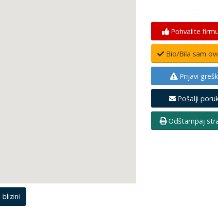
Pohvalite firmu
Bio/Bila sam ov
Prijavi greš
Pošalji poru
Odštampaj stra
 blizini