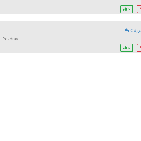
6
Odgo
a! Pozdrav
6