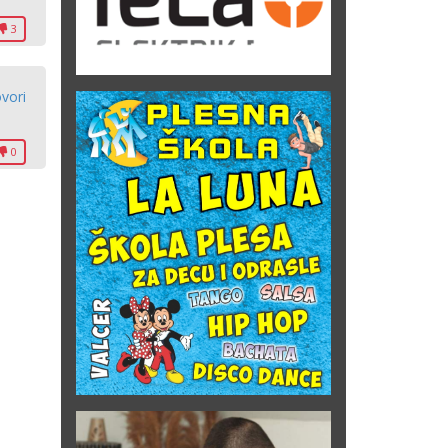
3
vori
0