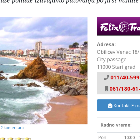
aše ponude izdvajamo putovanja po first minute i
Adresa:
Obilićev Venac 18/
City passage
11000 Stari grad
011/40-599
061/180-61
Kontakt E-ma
Radno vreme:
2 komentara
Pon
10:00 -