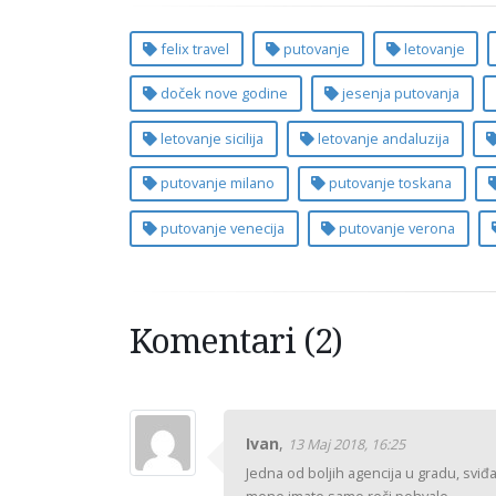
felix travel
putovanje
letovanje
doček nove godine
jesenja putovanja
letovanje sicilija
letovanje andaluzija
putovanje milano
putovanje toskana
putovanje venecija
putovanje verona
Komentari (2)
Ivan
,
13 Maj 2018, 16:25
Jedna od boljih agencija u gradu, sviđa