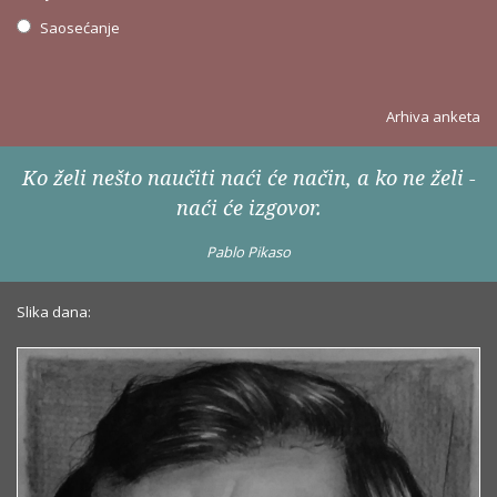
Saosećanje
Arhiva anketa
Ko želi nešto naučiti naći će način, a ko ne želi -
naći će izgovor.
Pablo Pikaso
Slika dana: