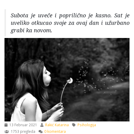
Subota je uveče i poprilično je kasno. Sat je
uveliko otkucao svoje za ovaj dan i užurbano
grabi ka novom.
13 Februar 2021
Rakić Katarina
Psihologija
1753 pregleda
0 komentara