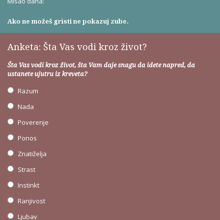
Misao dana:
Ako ne možeš gristi ne pokazuj zube.
Anketa: Šta Vas vodi kroz život?
Šta Vas vodi kroz život, šta Vam daje snagu da idete napred, da
ustanete ujutru iz kreveta?
Razum
Nada
Poverenje
Ponos
Znatiželja
Strast
Instinkt
Ranjivost
Ljubav