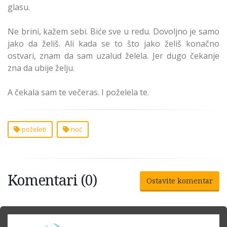
glasu.
Ne brini, kažem sebi. Biće sve u redu. Dovoljno je samo
jako da želiš. Ali kada se to što jako želiš konačno
ostvari, znam da sam uzalud želela. Jer dugo čekanje
zna da ubije želju.
A čekala sam te večeras. I poželela te.
poželeti
noć
Komentari (0)
Ostavite komentar