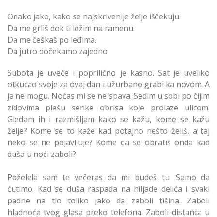
Onako jako, kako se najskrivenije želje iščekuju.
Da me grliš dok ti ležim na ramenu.
Da me češkaš po leđima.
Da jutro dočekamo zajedno.
Subota je uveče i poprilično je kasno. Sat je uveliko
otkucao svoje za ovaj dan i užurbano grabi ka novom. A
ja ne mogu. Noćas mi se ne spava. Sedim u sobi po čijim
zidovima plešu senke obrisa koje prolaze ulicom.
Gledam ih i razmišljam kako se kažu, kome se kažu
želje? Kome se to kaže kad potajno nešto želiš, a taj
neko se ne pojavljuje? Kome da se obratiš onda kad
duša u noći zaboli?
Poželela sam te večeras da mi budeš tu. Samo da
ćutimo. Kad se duša raspada na hiljade delića i svaki
padne na tlo toliko jako da zaboli tišina. Zaboli
hladnoća tvog glasa preko telefona. Zaboli distanca u