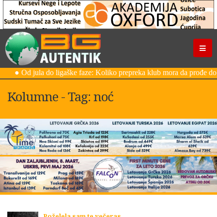
Kolumne - Tag: noć
Poželela sam te večeras