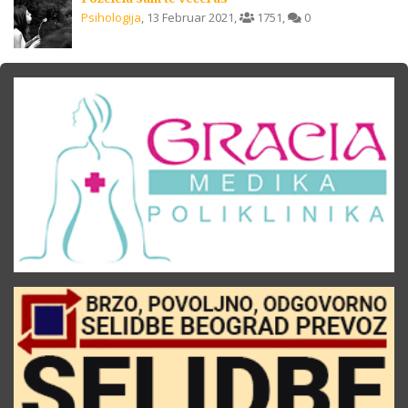
Psihologija
,
13 Februar 2021
,
1751
,
0