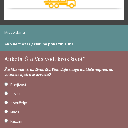
Misao dana:
Ako ne možeš gristi ne pokazuj zube.
Anketa: Šta Vas vodi kroz život?
Šta Vas vodi kroz život, šta Vam daje snagu da idete napred, da
ustanete ujutru iz kreveta?
Ranjivost
Strast
Znatiželja
Nada
Razum