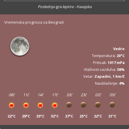
Poslednja igra leptira - Havajska
Vremenska prognoza za Beograd:
Vedro
Temperatura:
20°C
Pritisak:
1017 mPa
Vlažnost vazduha:
58%
Vetar:
Zapadni, 1 km/č
Naoblačenje:
4%
08č
11č
14č
17č
20č
23č
02č
05č
22°C
29°C
33°C
32°C
27°C
25°C
22°C
21°C
08č
11č
14č
17č
20č
23č
02č
05č