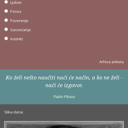
Ljubav
Ponos
Poverenje
Saosećanje
Instinkt
Arhiva anketa
Ko želi nešto naučiti naći će način, a ko ne želi -
naći će izgovor.
Pablo Pikaso
Slika dana: