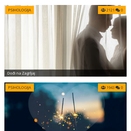
PSIHOLOGIJA
2121
0
Dođi na Zagrljaj
PSIHOLOGIJA
1943
0