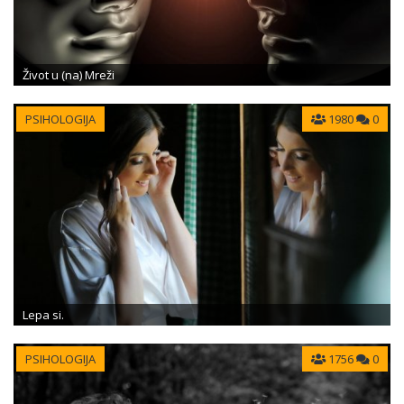
Život u (na) Mreži
PSIHOLOGIJA
1980
0
Lepa si.
PSIHOLOGIJA
1756
0