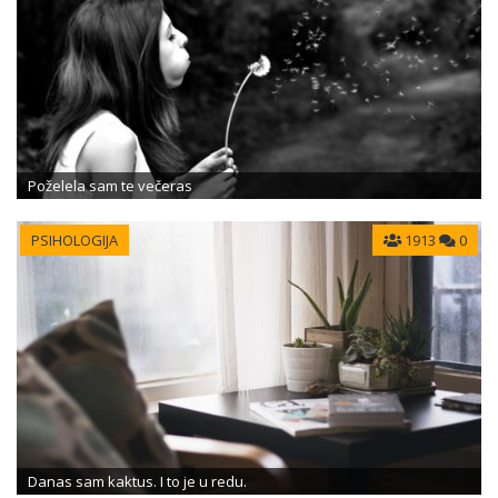
Poželela sam te večeras
PSIHOLOGIJA
1913
0
Danas sam kaktus. I to je u redu.