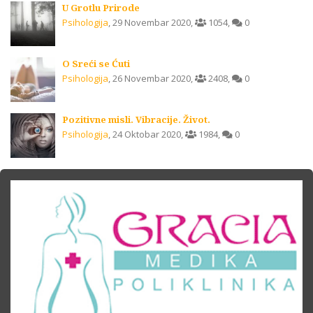
U Grotlu Prirode
Psihologija
,
29 Novembar 2020
,
1054
,
0
O Sreći se Ćuti
Psihologija
,
26 Novembar 2020
,
2408
,
0
Pozitivne misli. Vibracije. Život.
Psihologija
,
24 Oktobar 2020
,
1984
,
0