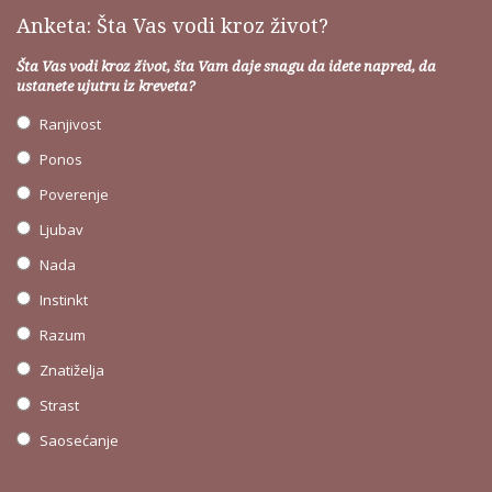
Anketa: Šta Vas vodi kroz život?
Šta Vas vodi kroz život, šta Vam daje snagu da idete napred, da
ustanete ujutru iz kreveta?
Ranjivost
Ponos
Poverenje
Ljubav
Nada
Instinkt
Razum
Znatiželja
Strast
Saosećanje