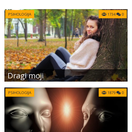
PSIHOLOGIJA
1734
0
Dragi moji
PSIHOLOGIJA
1879
0