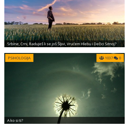
Srbine, Crni, Raduješ li se još Šljivi, Vrućem Hlebu i Dečici Sitnoj?
PSIHOLOGIJA
1037
0
A ko si ti?