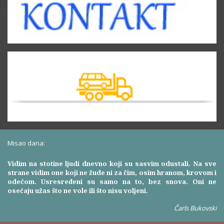
Misao dana:
Vidim na stotine ljudi dnevno koji su sasvim odustali. Na sve
strane vidim one koji ne žude ni za čim, osim hranom, krovom i
odećom. Usresređeni su samo na to, bez snova. Oni ne
osećaju užas što ne vole ili što nisu voljeni.
Čarls Bukovski