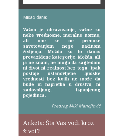
Misao dana:
Važno je obrazovanje, važne su
neke vrednosne, moralne norme,
ali one se ne prenose
savetovanjem nego načinom
življenja. Možda su to danas
prevaziđene kategorije. Možda, ali
ja ne znam, ne mogu da sagledam
ni život ni realnost bez toga. Ipak
postoje ustanovljene ljudske
vrednosti bez kojih ne može da
bude ni napretka u društvu, ni
zadovoljnog, ispunjenog
pojedinca.
Predrag Miki Manojlović
Anketa: Šta Vas vodi kroz
život?