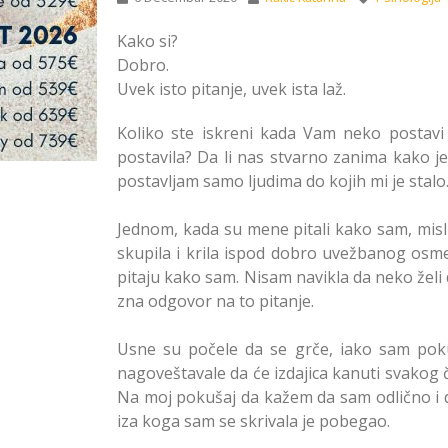
Kako si?
Dobro.
Uvek isto pitanje, uvek ista laž.
Koliko ste iskreni kada Vam neko postavi o
postavila? Da li nas stvarno zanima kako je 
postavljam samo ljudima do kojih mi je stalo
Jednom, kada su mene pitali kako sam, misl
skupila i krila ispod dobro uvežbanog osme
pitaju kako sam. Nisam navikla da neko želi 
zna odgovor na to pitanje.
Usne su počele da se grče, iako sam poku
nagoveštavale da će izdajica kanuti svakog č
Na moj pokušaj da kažem da sam odlično i d
iza koga sam se skrivala je pobegao.