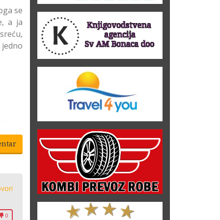
koga se
, a ja
 sreću,
a jedno
entar
vori
0