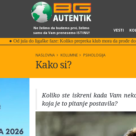
Ne želimo da budemo prvi, želimo
VESTI
KO
samo da Vam prenesemo ISTINU!
NASLOVNA
KOLUMNE
PSIHOLOGIJA
Kako si?
Koliko ste iskreni kada Vam neko 
koja je to pitanje postavila?