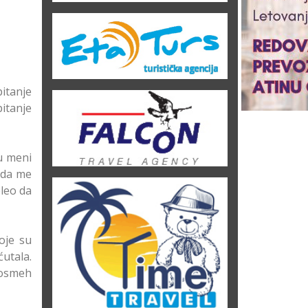
itanje
pitanje
u meni
 da me
eleo da
oje su
ćutala.
 osmeh