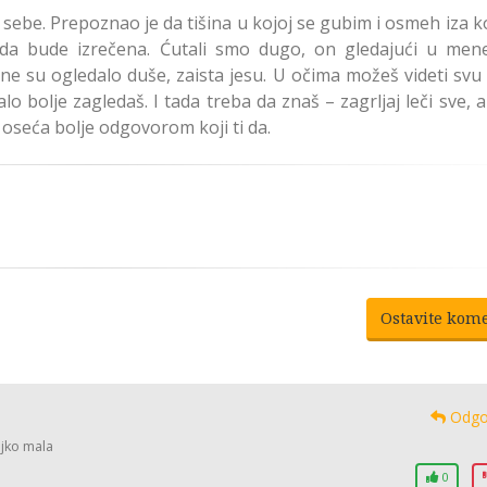
sebe. Prepoznao je da tišina u kojoj se gubim i osmeh iza 
 da bude izrečena. Ćutali smo dugo, on gledajući u mene
one su ogledalo duše, zaista jesu. U očima možeš videti svu
o bolje zagledaš. I tada treba da znaš – zagrljaj leči sve, 
oseća bolje odgovorom koji ti da.
Ostavite kom
Odgo
ojko mala
0