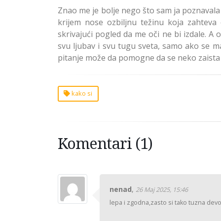
Znao me je bolje nego što sam ja poznavala 
krijem nose ozbiljnu težinu koja zahteva
skrivajući pogled da me oči ne bi izdale. A 
svu ljubav i svu tugu sveta, samo ako se mal
pitanje može da pomogne da se neko zaista 
kako si
Komentari (1)
nenad
,
26 Maj 2025, 15:46
lepa i zgodna,zasto si tako tuzna dev