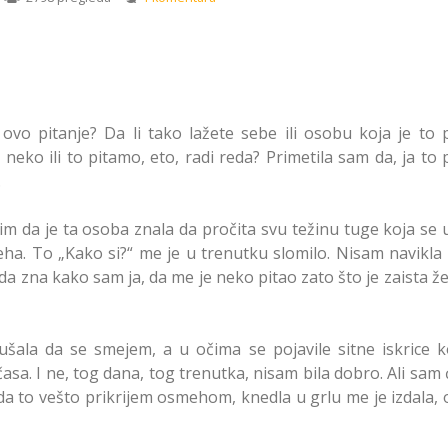
vo pitanje? Da li tako lažete sebe ili osobu koja je to p
neko ili to pitamo, eto, radi reda? Primetila sam da, ja to 
.
im da je ta osoba znala da pročita svu težinu tuge koja se 
ha. To „Kako si?“ me je u trenutku slomilo. Nisam navikla
da zna kako sam ja, da me je neko pitao zato što je zaista ž
šala da se smejem, a u očima se pojavile sitne iskrice k
asa. I ne, tog dana, tog trenutka, nisam bila dobro. Ali sam 
a to vešto prikrijem osmehom, knedla u grlu me je izdala,