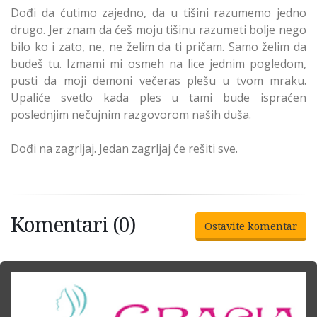
Dođi da ćutimo zajedno, da u tišini razumemo jedno
drugo. Jer znam da ćeš moju tišinu razumeti bolje nego
bilo ko i zato, ne, ne želim da ti pričam. Samo želim da
budeš tu. Izmami mi osmeh na lice jednim pogledom,
pusti da moji demoni večeras plešu u tvom mraku.
Upaliće svetlo kada ples u tami bude ispraćen
poslednjim nečujnim razgovorom naših duša.
Dođi na zagrljaj. Jedan zagrljaj će rešiti sve.
Komentari (0)
Ostavite komentar