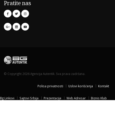
Pratite nas
© Copyright 2026 Agencija Autentik. Sva prava zadržana.
Polisa privatnosti
Uslovi korišćenja
Kontakt
Bg Linkovi
Sajtovi Srbija
Prezentacije
Web Adresar
Biznis Klub
Naissus Niš
Dom za stare
Temisvar Izlet