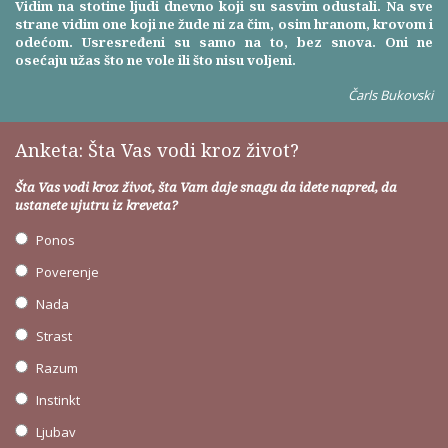
Vidim na stotine ljudi dnevno koji su sasvim odustali. Na sve
strane vidim one koji ne žude ni za čim, osim hranom, krovom i
odećom. Usresređeni su samo na to, bez snova. Oni ne
osećaju užas što ne vole ili što nisu voljeni.
Čarls Bukovski
Anketa: Šta Vas vodi kroz život?
Šta Vas vodi kroz život, šta Vam daje snagu da idete napred, da
ustanete ujutru iz kreveta?
Ponos
Poverenje
Nada
Strast
Razum
Instinkt
Ljubav