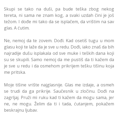
Skupi se tako na duši, pa bude teška zbog nekog
tereta, ni sama ne znam kog, a svaki uzdah čini je još
težom. I dođe mi tako da se isplačem, da vrištim na sav
glas. A ćutim.
Ne, nemoj da te zovem. Dođi. Kad osetiš tugu u mom
glasu koji te laže da je sve u redu. Dođi, iako znaš da bih
najradije dušu isplakala od sve muke i teških dana koji
su se skupili. Samo nemoj da me pustiš da ti kažem da
je sve u redu i da osmehom prikrijem tešku tišinu koja
me pritska.
Moje tišine vrište najglasnije. Glas me izdaje, a osmeh
se trudi da ga prikrije. Saučesnik u zločinu. Dođi na
zagrljaj. Pruži mi ruku kad ti kažem da mogu sama, jer
ne, ne mogu. Želim da ti i tada, ćutanjem, pokažem
beskrajnu ljubav.