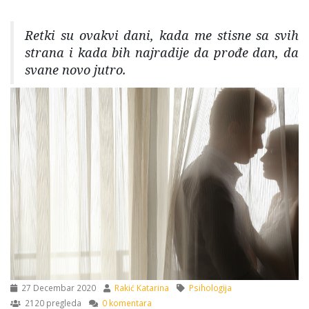
Retki su ovakvi dani, kada me stisne sa svih
strana i kada bih najradije da prođe dan, da
svane novo jutro.
27 Decembar 2020
Rakić Katarina
Psihologija
2120 pregleda
0 komentara