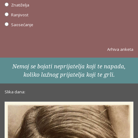
Znatiželja
Ranjivost
Saosećanje
Arhiva anketa
Nemoj se bojati neprijatelja koji te napada,
koliko lažnog prijatelja koji te grli.
Slika dana: