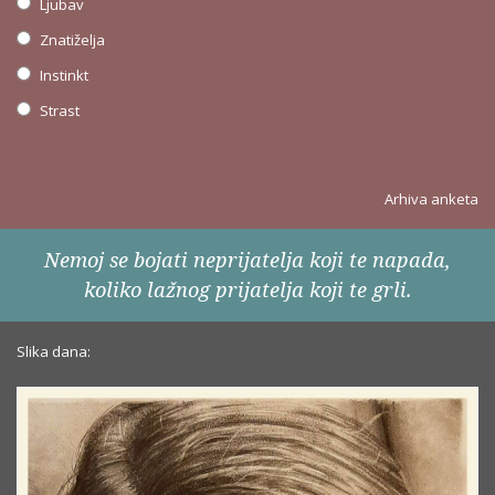
Ljubav
Znatiželja
Instinkt
Strast
Arhiva anketa
Nemoj se bojati neprijatelja koji te napada,
koliko lažnog prijatelja koji te grli.
Slika dana: