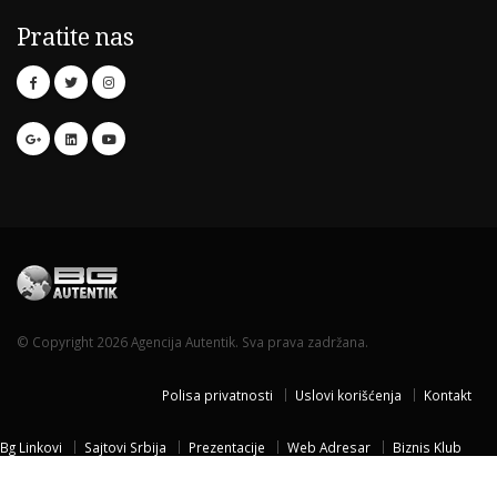
Pratite nas
© Copyright 2026 Agencija Autentik. Sva prava zadržana.
Polisa privatnosti
Uslovi korišćenja
Kontakt
Bg Linkovi
Sajtovi Srbija
Prezentacije
Web Adresar
Biznis Klub
Naissus Niš
Dom za stare
Temisvar Izlet