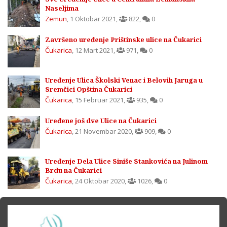
Naseljima
Zemun
,
1 Oktobar 2021
,
822
,
0
Završeno uređenje Prištinske ulice na Čukarici
Čukarica
,
12 Mart 2021
,
971
,
0
Uređenje Ulica Školski Venac i Belovih Jaruga u
Sremčici Opština Čukarici
Čukarica
,
15 Februar 2021
,
935
,
0
Uređene još dve Ulice na Čukarici
Čukarica
,
21 Novembar 2020
,
909
,
0
Uređenje Dela Ulice Siniše Stankovića na Julinom
Brdu na Čukarici
Čukarica
,
24 Oktobar 2020
,
1026
,
0