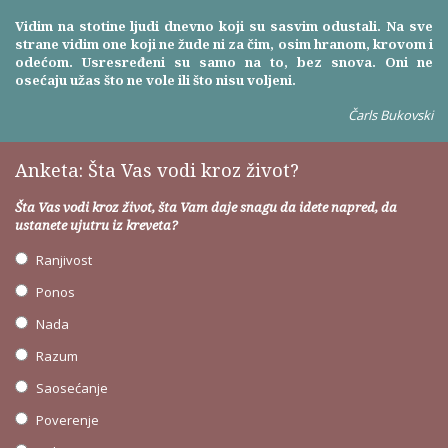
Vidim na stotine ljudi dnevno koji su sasvim odustali. Na sve
strane vidim one koji ne žude ni za čim, osim hranom, krovom i
odećom. Usresređeni su samo na to, bez snova. Oni ne
osećaju užas što ne vole ili što nisu voljeni.
Čarls Bukovski
Anketa: Šta Vas vodi kroz život?
Šta Vas vodi kroz život, šta Vam daje snagu da idete napred, da
ustanete ujutru iz kreveta?
Ranjivost
Ponos
Nada
Razum
Saosećanje
Poverenje