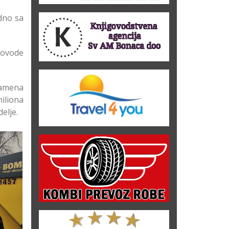
edno sa
dovode
zamena
miliona
elje.
nac i
ci