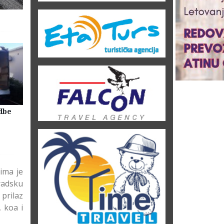
dbe
Selidbe Firme Beograd
Skladištenje Stvari Beogr
Magacin Lagerovanje
ima je
radsku
prilaz
 koa i