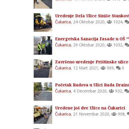
Uređenje Dela Ulice Siniše Stankov
Čukarica
,
24 Oktobar 2020
,
1024
,
Energetska Sanacija Fasade u OŠ “
Čukarica
,
29 Oktobar 2020
,
1032
,
Završeno uređenje Prištinske ulice
Čukarica
,
12 Mart 2021
,
969
,
0
Početak Radova u Ulici Rada Drain
Čukarica
,
4 Decembar 2020
,
932
,
Uređene još dve Ulice na Čukarici
Čukarica
,
21 Novembar 2020
,
908
,