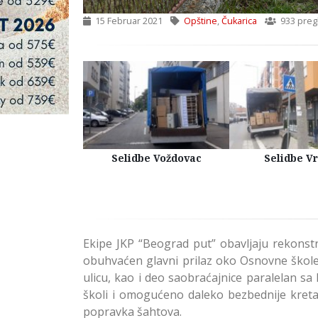
15 Februar 2021
Opštine
,
Čukarica
933 preg
Kuća Beograd
Selidbe Voždovac
Selidbe V
Ekipe JKP “Beograd put” obavljaju rekonstr
obuhvaćen glavni prilaz oko Osnovne škole
ulicu, kao i deo saobraćajnice paralelan s
školi i omogućeno daleko bezbednije kreta
popravka šahtova.