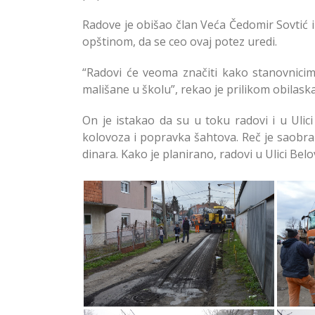
Radove je obišao član Veća Čedomir Sovtić i
opštinom, da se ceo ovaj potez uredi.
“Radovi će veoma značiti kako stanovnicima
mališane u školu”, rekao je prilikom obilask
On je istakao da su u toku radovi i u Ulic
kolovoza i popravka šahtova. Reč je saobrać
dinara. Kako je planirano, radovi u Ulici Be
Uređenje Ulica Školski Venac i
Uređe
Belovih Jaruga u Sremčici
Bel
Opština Čukarici