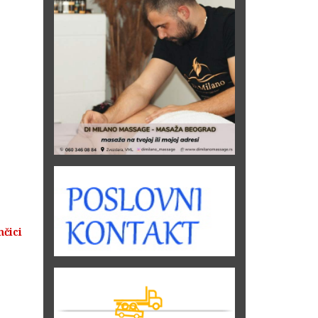
mčici