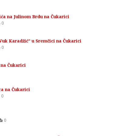
ića na Julinom Brdu na Čukarici
0
Vuk Karadžić” u Sremčici na Čukarici
0
 na Čukarici
ca na Čukarici
0
0