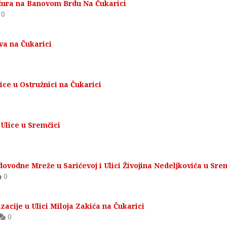
džura na Banovom Brdu Na Čukarici
0
iva na Čukarici
ice u Ostružnici na Čukarici
Ulice u Sremčici
dovodne Mreže u Sarićevoj i Ulici Živojina Nedeljkovića u Sre
0
acije u Ulici Miloja Zakića na Čukarici
0