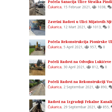
Počela Sanacija Ulice Straška Pin
Čukarica
,
15 Februar 2021
,
1038
,
Završni Radovi u Ulici Mijatovih Nj
Čukarica
,
12 Mart 2021
,
1013
,
0
Počela Rekonstrukcija Pionirske Ul
Čukarica
,
5 April 2021
,
957
,
0
Počeli Radovi na Odvojku Lukićeve 
Čukarica
,
30 April 2021
,
812
,
0
Počeli Radovi na Rekonstrukciji Vo
Čukarica
,
2 Septembar 2021
,
890
,
Radovi na Izgradnji Fekalne Kanaliz
Čukarica
,
29 Septembar 2021
,
855
,