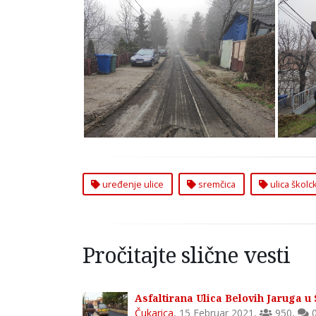
Uređenje Ulica Školski Venac i
Uređe
Belovih Jaruga u Sremčici
Bel
Opština Čukarici
uređenje ulice
sremčica
ulica školc
Pročitajte slične vesti
Asfaltirana Ulica Belovih Jaruga u
Čukarica
,
15 Februar 2021
,
950
,