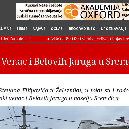
LUMNE
FIRME
NAJAVE
OGLASI
BEOGRAD INFO
UPOZNAVANJE
 Venac i Belovih Jaruga u Srem
Stevana Filipovića u Železniku, u toku su i rado
ki venac i Belovih jaruga u naselju Sremčica.