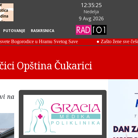
12:35:26
Nedelja
9 Avg 2026
PUTOVANJE
RASKRSNICA
čici Opština Čukarici
vi na