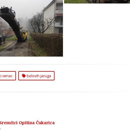
nje Ulica Školski Venac i
ovih Jaruga u Sremčici
Opština Čukarici
ki venac
belovih jaruga
 Sremčici Opština Čukarica
0