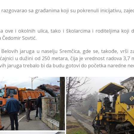
 razgovarao sa građanima koji su pokrenuli inicijativu, zaj
 ove i okolnih ulica, tako i školarcima i roditeljima koji 
a Čedomir Sovtić.
i Belovih jaruga u naselju Sremčica, gde se, takođe, vrši 
ajnici u dužini od 250 metara, čija je vrednost radova 3,7 
lovih jaruga trebalo bi da budu gotovi do početka naredne ned
nje Ulica Školski Venac i
Uređenje Ulica Školski Ve
ovih Jaruga u Sremčici
Belovih Jaruga u Sremči
Opština Čukarici
Opština Čukarici