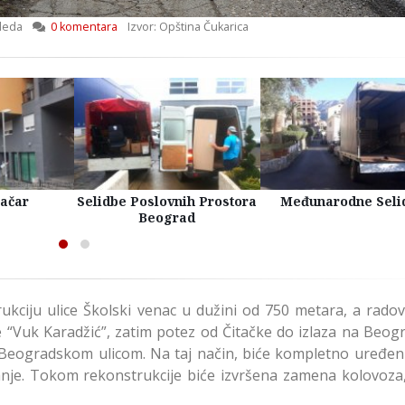
leda
0 komentara
Izvor: Opština Čukarica
račar
Selidbe Poslovnih Prostora
Međunarodne Seli
Beograd
ukciju ulice Školski venac u dužini od 750 metara, a radov
 “Vuk Karadžić”, zatim potez od Čitačke do izlaza na Beog
a Beogradskom ulicom. Na taj način, biće kompletno uređen 
nje. Tokom rekonstrukcije biće izvršena zamena kolovoza,