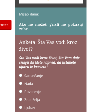
Misao dana:
Ako ne možeš gristi ne pokazuj
entar
zube.
Anketa: Šta Vas vodi kroz
život?
Šta Vas vodi kroz život, šta Vam daje
snagu da idete napred, da ustanete
ujutru iz kreveta?
Saosećanje
Nada
Poverenje
Znatiželja
Ljubav