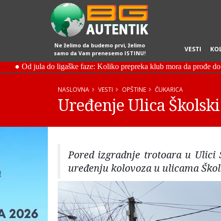
Ne želimo da budemo prvi, želimo
VESTI
KO
samo da Vam prenesemo ISTINU!
NASLOVNA
VESTI
OPŠTINE
ČUKARICA
Uređenje Ulica Školski
Pored izgradnje trotoara u Ulici 
uređenju kolovoza u ulicama Škols