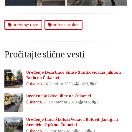
uređenje ulice
prištinska ulica
Pročitajte slične vesti
Uređenje Dela Ulice Siniše Stankovića na Julinom
Brdu na Čukarici
Čukarica
,
24 Oktobar 2020
,
1023
,
0
Uređene još dve Ulice na Čukarici
Čukarica
,
21 Novembar 2020
,
905
,
0
Uređenje Ulica Školski Venac i Belovih Jaruga u
Sremčici Opština Čukarici
Čukarica
,
15 Februar 2021
,
930
,
0