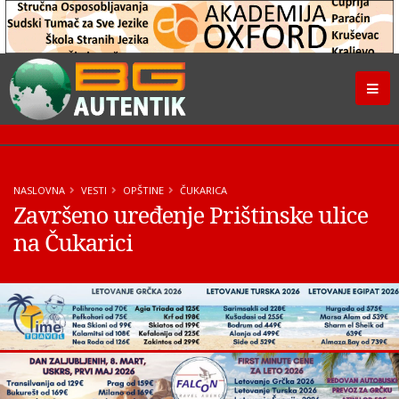
NASLOVNA
VESTI
OPŠTINE
ČUKARICA
Završeno uređenje Prištinske ulice
na Čukarici