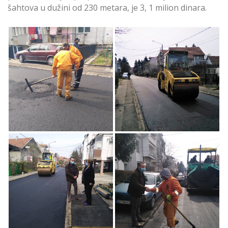
šahtova u dužini od 230 metara, je 3, 1 milion dinara.
Završeno uređenje
Završeno uređenje
Prištinske ulice na
Prištinske ulice na
Čukarici
Čukarici
Završeno uređenje
Završeno uređenje
Prištinske ulice na
Prištinske ulice na
Čukarici
Čukarici