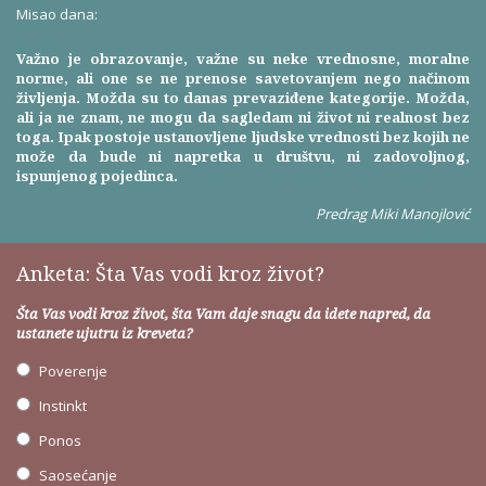
Misao dana:
Važno je obrazovanje, važne su neke vrednosne, moralne
norme, ali one se ne prenose savetovanjem nego načinom
življenja. Možda su to danas prevaziđene kategorije. Možda,
ali ja ne znam, ne mogu da sagledam ni život ni realnost bez
toga. Ipak postoje ustanovljene ljudske vrednosti bez kojih ne
može da bude ni napretka u društvu, ni zadovoljnog,
ispunjenog pojedinca.
Predrag Miki Manojlović
Anketa: Šta Vas vodi kroz život?
Šta Vas vodi kroz život, šta Vam daje snagu da idete napred, da
ustanete ujutru iz kreveta?
Poverenje
Instinkt
Ponos
Saosećanje