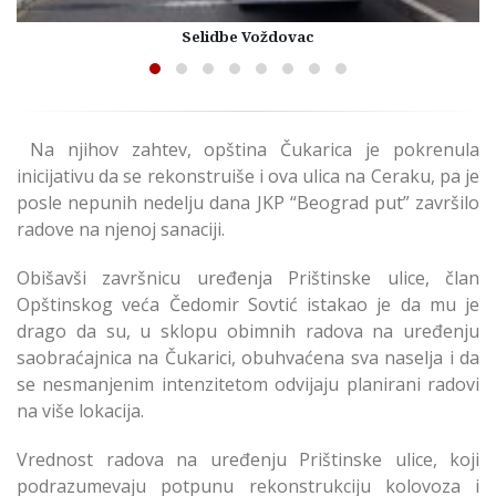
Selidbe Voždovac
Na njihov zahtev, opština Čukarica je pokrenula
inicijativu da se rekonstruiše i ova ulica na Ceraku, pa je
posle nepunih nedelju dana JKP “Beograd put” završilo
radove na njenoj sanaciji.
Obišavši završnicu uređenja Prištinske ulice, član
Opštinskog veća Čedomir Sovtić istakao je da mu je
drago da su, u sklopu obimnih radova na uređenju
saobraćajnica na Čukarici, obuhvaćena sva naselja i da
se nesmanjenim intenzitetom odvijaju planirani radovi
na više lokacija.
Vrednost radova na uređenju Prištinske ulice, koji
podrazumevaju potpunu rekonstrukciju kolovoza i