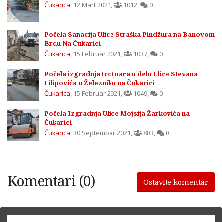
Čukarica
,
12 Mart 2021
,
1012
,
0
Počela Sanacija Ulice Straška Pindžura na Banovom
Brdu Na Čukarici
Čukarica
,
15 Februar 2021
,
1037
,
0
Počela izgradnja trotoara u delu Ulice Stevana
Filipovića u Železniku na Čukarici
Čukarica
,
15 Februar 2021
,
1049
,
0
Počela Izgradnja Ulice Mojsija Žarkovića na
Čukarici
Čukarica
,
30 Septembar 2021
,
883
,
0
Komentari (0)
Ostavite komentar