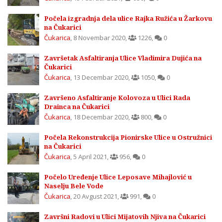
Počela izgradnja dela ulice Rajka Ružića u Žarkovu
na Čukarici
Čukarica
,
8 Novembar 2020
,
1226
,
0
Završetak Asfaltiranja Ulice Vladimira Dujića na
Čukarici
Čukarica
,
13 Decembar 2020
,
1050
,
0
Završeno Asfaltiranje Kolovoza u Ulici Rada
Drainca na Čukarici
Čukarica
,
18 Decembar 2020
,
800
,
0
Počela Rekonstrukcija Pionirske Ulice u Ostružnici
na Čukarici
Čukarica
,
5 April 2021
,
956
,
0
Počelo Uređenje Ulice Leposave Mihajlović u
Naselju Bele Vode
Čukarica
,
20 Avgust 2021
,
991
,
0
Završni Radovi u Ulici Mijatovih Njiva na Čukarici