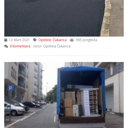
12 Mart 2021
Opštine
,
Čukarica
965 pregleda
0 komentara
Izvor: Opština Čukarica