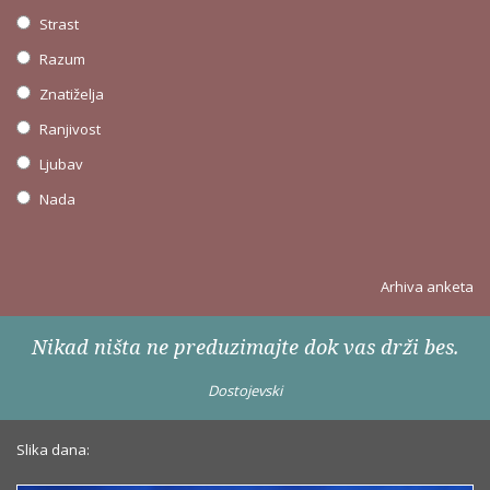
Strast
Razum
Znatiželja
Ranjivost
Ljubav
Nada
Arhiva anketa
Nikad ništa ne preduzimajte dok vas drži bes.
Dostojevski
Slika dana: