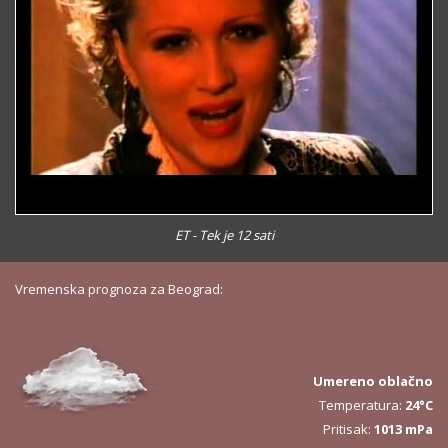
ET - Tek je 12 sati
Vremenska prognoza za Beograd:
Umereno oblačno
Temperatura:
24°C
Pritisak:
1013 mPa