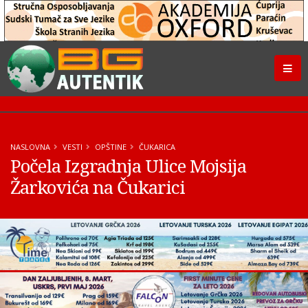
NASLOVNA
VESTI
OPŠTINE
ČUKARICA
Počela Izgradnja Ulice Mojsija
Žarkovića na Čukarici