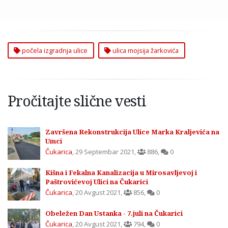
počela izgradnja ulice
ulica mojsija žarkovića
Pročitajte slične vesti
Završena Rekonstrukcija Ulice Marka Kraljevića na
Umci
Čukarica
,
29 Septembar 2021
,
886
,
0
Kišna i Fekalna Kanalizacija u Mirosavljevoj i
Paštrovićevoj Ulici na Čukarici
Čukarica
,
20 Avgust 2021
,
856
,
0
Obeležen Dan Ustanka - 7.juli na Čukarici
Čukarica
,
20 Avgust 2021
,
794
,
0