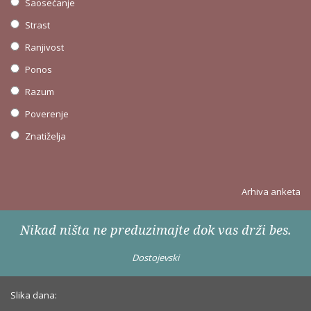
Saosećanje
Strast
Ranjivost
Ponos
Razum
Poverenje
Znatiželja
Arhiva anketa
Nikad ništa ne preduzimajte dok vas drži bes.
Dostojevski
Slika dana: