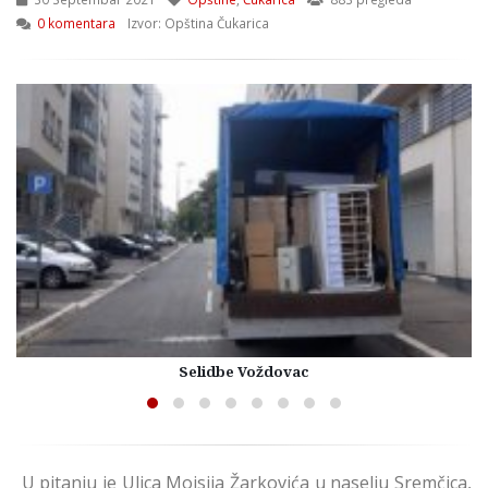
0 komentara
Izvor: Opština Čukarica
Selidbe Voždovac
U pitanju je Ulica Mojsija Žarkovića u naselju Sremčica,