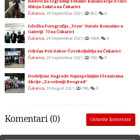
Radovi na Izgradnji Fekalne Kanalizacije u Ulici
Miloja Zakića na Čukarici
Čukarica
,
29 Septembar 2021
,
852
,
0
Izložba Fotografija „Tren“ Nataše Komatine u
Galeriji `73 na Čukarici
Čukarica
,
29 Septembar 2021
,
1069
,
0
Održan Peti Sabor Čovekoljublja na Čukarici
Čukarica
,
29 Septembar 2021
,
793
,
0
Dodeljene Nagrade Najuspešnijim Učesnicima
Akcije „Za zeleniji Beograd“
Čukarica
,
20 Avgust 2021
,
790
,
0
Komentari (0)
Ostavite komentar