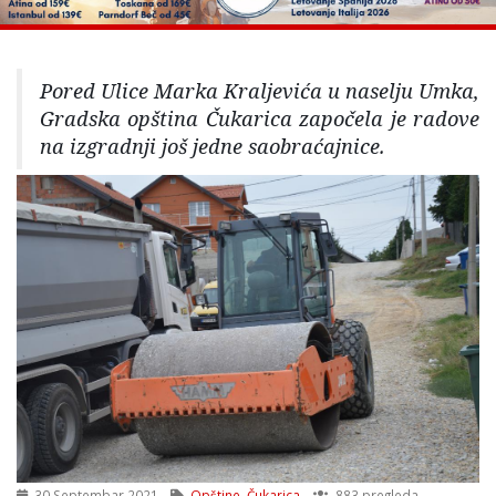
Pored Ulice Marka Kraljevića u naselju Umka,
Gradska opština Čukarica započela je radove
na izgradnji još jedne saobraćajnice.
30 Septembar 2021
Opštine
,
Čukarica
883 pregleda