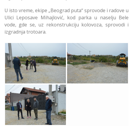
U isto vreme, ekipe „Beograd puta“ sprovode i radove u
Ulici Leposave Mihajlović, kod parka u naselju Bele
vode, gde se, uz rekonstrukciju kolovoza, sprovodi i
izgradnja trotoara.
Počela Izgradnja Ulice
Počela Izgradnja Ulice
Mojsija Žarkovića na
Mojsija Žarkovića
Čukarici
Čukarica
Počela Izgradnja Ulice
Mojsija Žarkovića