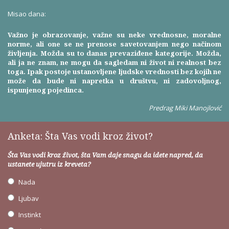
Misao dana:
Važno je obrazovanje, važne su neke vrednosne, moralne
norme, ali one se ne prenose savetovanjem nego načinom
življenja. Možda su to danas prevaziđene kategorije. Možda,
ali ja ne znam, ne mogu da sagledam ni život ni realnost bez
toga. Ipak postoje ustanovljene ljudske vrednosti bez kojih ne
može da bude ni napretka u društvu, ni zadovoljnog,
ispunjenog pojedinca.
Predrag Miki Manojlović
Anketa: Šta Vas vodi kroz život?
Šta Vas vodi kroz život, šta Vam daje snagu da idete napred, da
ustanete ujutru iz kreveta?
Nada
Ljubav
Instinkt