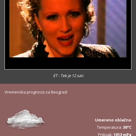
ET - Tek je 12 sati
Vremenska prognoza za Beograd:
Umereno oblačno
Temperatura:
30°C
Pritisak:
1013 mPa