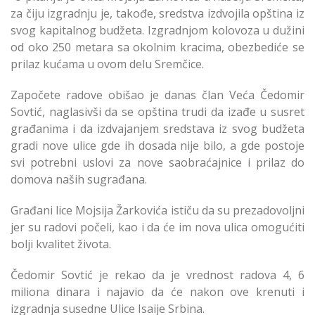
za čiju izgradnju je, takođe, sredstva izdvojila opština iz
svog kapitalnog budžeta. Izgradnjom kolovoza u dužini
od oko 250 metara sa okolnim kracima, obezbediće se
prilaz kućama u ovom delu Sremčice.
Započete radove obišao je danas član Veća Čedomir
Sovtić, naglasivši da se opština trudi da izađe u susret
građanima i da izdvajanjem sredstava iz svog budžeta
gradi nove ulice gde ih dosada nije bilo, a gde postoje
svi potrebni uslovi za nove saobraćajnice i prilaz do
domova naših sugrađana.
Građani lice Mojsija Žarkovića ističu da su prezadovoljni
jer su radovi počeli, kao i da će im nova ulica omogućiti
bolji kvalitet života.
Čedomir Sovtić je rekao da je vrednost radova 4, 6
miliona dinara i najavio da će nakon ove krenuti i
izgradnja susedne Ulice Isaije Srbina.