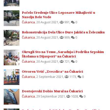
Počelo Uređenje Ulice Leposave Mihajlović u
Naselju Bele Vode
Čukarica
,
20 Avgust 2021
,
991
,
0
Rekonstrukcija Dela Ulice Đure Jakšića u Železniku
Čukarica
,
20 Avgust 2021
,
909
,
0
Okrugli Sto na Temu „Saradnja i Podrška Srpskim
Školama u Dijaspori“ na Čukarici
Čukarica
,
20 Avgust 2021
,
721
,
0
Otvoren Vrtić „Zvezdica“ na Čukarici
Čukarica
,
2 Septembar 2021
,
1173
,
0
Dostojevski Dobio Mural na Čukarici
Čukarica
,
29 Septembar 2021
,
1028
,
0