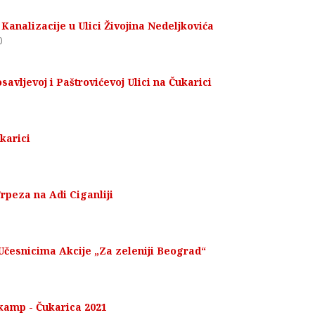
Kanalizacije u Ulici Živojina Nedeljkovića
0
savljevoj i Paštrovićevoj Ulici na Čukarici
karici
rpeza na Adi Ciganliji
česnicima Akcije „Za zeleniji Beograd“
 kamp - Čukarica 2021