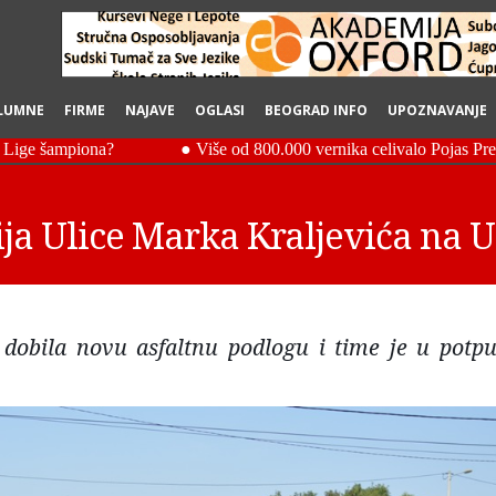
LUMNE
FIRME
NAJAVE
OGLASI
BEOGRAD INFO
UPOZNAVANJE
ja Ulice Marka Kraljevića na 
dobila novu asfaltnu podlogu i time je u potpu