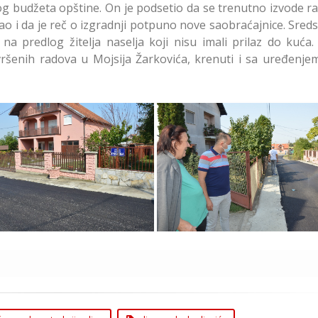
og budžeta opštine. On je podsetio da se trenutno izvode r
kao i da je reč o izgradnji potpuno nove saobraćajnice. Sred
a predlog žitelja naselja koji nisu imali prilaz do kuća
ršenih radova u Mojsija Žarkovića, krenuti i sa uređenjem
ena Rekonstrukcija Ulice
Završena Rekonstrukci
Marka Kraljevića
Marka Kraljevića