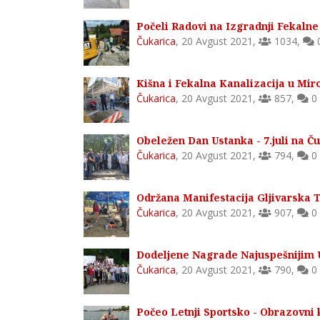
Počeli Radovi na Izgradnji Fekalne 
Čukarica
,
20 Avgust 2021
,
1034
,
Kišna i Fekalna Kanalizacija u Miro
Čukarica
,
20 Avgust 2021
,
857
,
0
Obeležen Dan Ustanka - 7.juli na Ču
Čukarica
,
20 Avgust 2021
,
794
,
0
Održana Manifestacija Gljivarska T
Čukarica
,
20 Avgust 2021
,
907
,
0
Dodeljene Nagrade Najuspešnijim U
Čukarica
,
20 Avgust 2021
,
790
,
0
Počeo Letnji Sportsko - Obrazovni