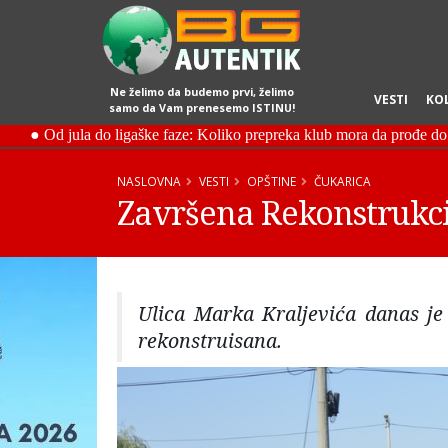
Ne želimo da budemo prvi, želimo
VESTI
KO
samo da Vam prenesemo ISTINU!
NASLOVNA
VESTI
OPŠTINE
ČUKARICA
Završena Rekonstrukci
Ulica Marka Kraljevića danas je 
rekonstruisana.