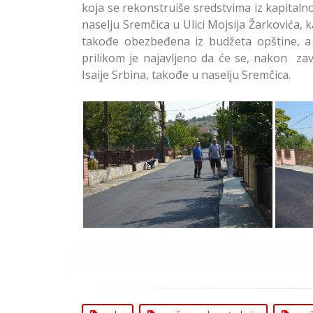
koja se rekonstruiše sredstvima iz kapitaln
naselju Sremčica u Ulici Mojsija Žarkovića, 
takođe obezbeđena iz budžeta opštine, a n
prilikom je najavljeno da će se, nakon zav
Isaije Srbina, takođe u naselju Sremčica.
Završena Rekonstrukcija Ulice
Završ
Marka Kraljevića Umka