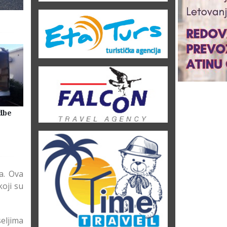
dbe
Selidbe Firme Beograd
Skladištenje Stvari Beogr
Magacin Lagerovanje
a. Ova
koji su
seljima