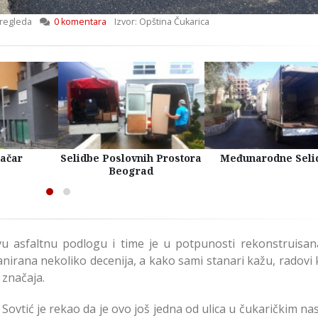
regleda
0 komentara
Izvor: Opština Čukarica
račar
Selidbe Poslovnih Prostora
Međunarodne Seli
Beograd
vu asfaltnu podlogu i time je u potpunosti rekonstruisan
nirana nekoliko decenija, a kako sami stanari kažu, radovi 
 značaja.
ovtić je rekao da je ovo još jedna od ulica u čukaričkim na