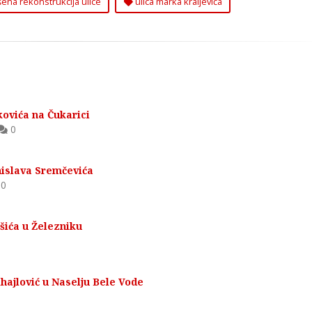
ena rekonstrukcija ulice
ulica marka kraljevića
kovića na Čukarici
0
nislava Sremčevića
0
šića u Železniku
hajlović u Naselju Bele Vode