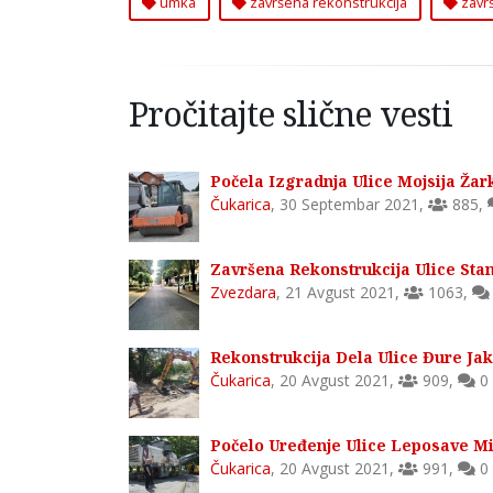
umka
završena rekonstrukcija
završ
Pročitajte slične vesti
Počela Izgradnja Ulice Mojsija Žar
Čukarica
,
30 Septembar 2021
,
885
,
Završena Rekonstrukcija Ulice Sta
Zvezdara
,
21 Avgust 2021
,
1063
,
Rekonstrukcija Dela Ulice Đure Jak
Čukarica
,
20 Avgust 2021
,
909
,
0
Počelo Uređenje Ulice Leposave Mi
Čukarica
,
20 Avgust 2021
,
991
,
0