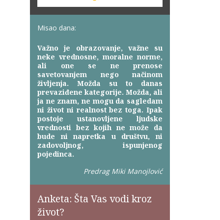
Misao dana:
Važno je obrazovanje, važne su
neke vrednosne, moralne norme,
ali one se ne prenose
savetovanjem nego načinom
življenja. Možda su to danas
prevaziđene kategorije. Možda, ali
ja ne znam, ne mogu da sagledam
ni život ni realnost bez toga. Ipak
postoje ustanovljene ljudske
vrednosti bez kojih ne može da
bude ni napretka u društvu, ni
zadovoljnog, ispunjenog
pojedinca.
Predrag Miki Manojlović
Anketa: Šta Vas vodi kroz
život?