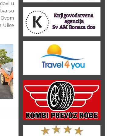
adovi u
stva su
. Ovom
 Ulice
ja