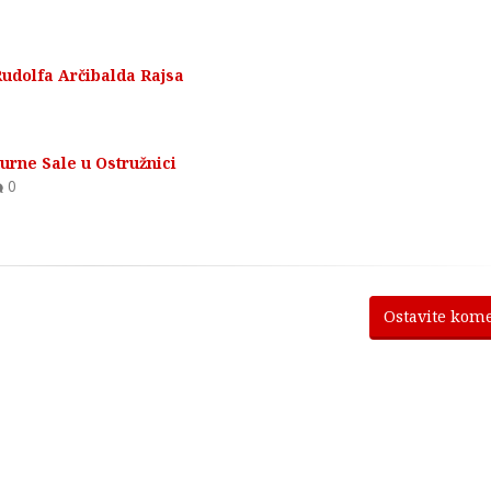
Rudolfa Arčibalda Rajsa
urne Sale u Ostružnici
0
Ostavite kom