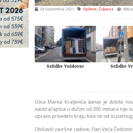
29 Septembar 2021
Opštine
,
Čukarica
886 p
Kuća Beograd
Selidbe Voždovac
Selidbe V
Ulica Marka Kraljevića danas je dobila no
saobraćajnica u dužini od 200 metara nije sa
upravo privedeni kraju biće im od izuzetnog
Obišavši završne radove, član Veća Čedomir S