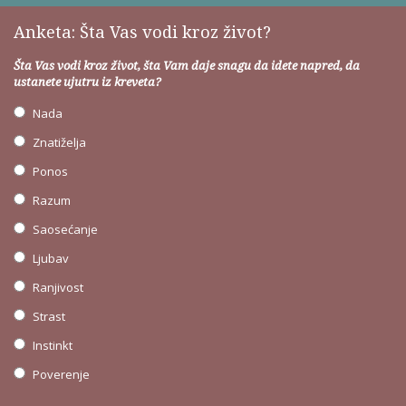
Anketa: Šta Vas vodi kroz život?
Šta Vas vodi kroz život, šta Vam daje snagu da idete napred, da
ustanete ujutru iz kreveta?
Nada
Znatiželja
Ponos
Razum
Saosećanje
Ljubav
Ranjivost
Strast
Instinkt
Poverenje