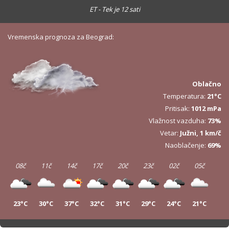
ET - Tek je 12 sati
Vremenska prognoza za Beograd:
Oblačno
Temperatura:
21°C
Pritisak:
1012 mPa
Vlažnost vazduha:
73%
Vetar:
Južni, 1 km/č
Naoblačenje:
69%
08č
11č
14č
17č
20č
23č
02č
05č
23°C
30°C
37°C
32°C
31°C
29°C
24°C
21°C
08č
11č
14č
17č
20č
23č
02č
05č