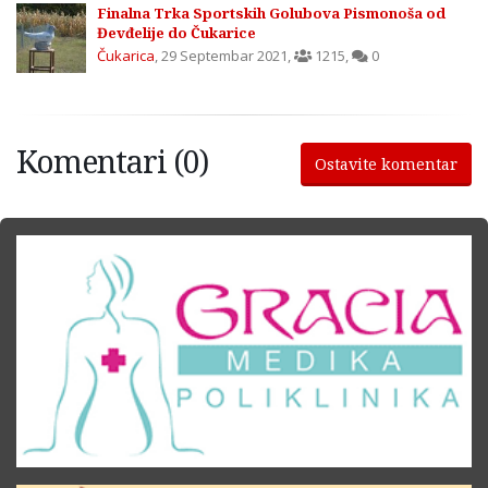
Finalna Trka Sportskih Golubova Pismonoša od
Đevđelije do Čukarice
Čukarica
,
29 Septembar 2021
,
1215
,
0
Komentari (0)
Ostavite komentar