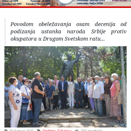
Povodom obeležavanja osam decenija od
podizanja ustanka naroda Srbije protiv
okupatora u Drugom Svetskom ratu...
20 Avgust 2021
Opštine
,
Čukarica
793 pregleda