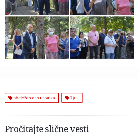
Borcima
Obeležen Dan
Obeležen Dan
Ustanka Palim
Ustanka Čukarica
Borcima u Drugom
Svetskom Ratu
obeležen dan ustanka
7 juli
Pročitajte slične vesti