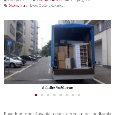
0 komentara
Izvor: Opština Čukarica
Selidbe Voždovac
Povodom obeležavanja osam decenija od podizanja