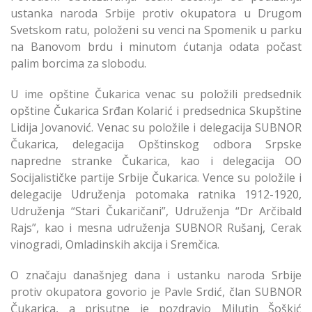
ustanka naroda Srbije protiv okupatora u Drugom
Svetskom ratu, položeni su venci na Spomenik u parku
na Banovom brdu i minutom ćutanja odata počast
palim borcima za slobodu.
U ime opštine Čukarica venac su položili predsednik
opštine Čukarica Srđan Kolarić i predsednica Skupštine
Lidija Jovanović. Venac su položile i delegacija SUBNOR
Čukarica, delegacija Opštinskog odbora Srpske
napredne stranke Čukarica, kao i delegacija OO
Socijalističke partije Srbije Čukarica. Vence su položile i
delegacije Udruženja potomaka ratnika 1912-1920,
Udruženja “Stari Čukaričani”, Udruženja “Dr Arčibald
Rajs”, kao i mesna udruženja SUBNOR Rušanj, Cerak
vinogradi, Omladinskih akcija i Sremčica.
O značaju današnjeg dana i ustanku naroda Srbije
protiv okupatora govorio je Pavle Srdić, član SUBNOR
Čukarica, a prisutne je pozdravio Milutin Šoškić