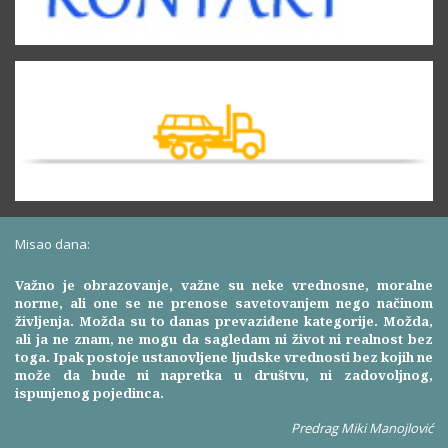
Misao dana:
Važno je obrazovanje, važne su neke vrednosne, moralne
norme, ali one se ne prenose savetovanjem nego načinom
življenja. Možda su to danas prevaziđene kategorije. Možda,
ali ja ne znam, ne mogu da sagledam ni život ni realnost bez
toga. Ipak postoje ustanovljene ljudske vrednosti bez kojih ne
može da bude ni napretka u društvu, ni zadovoljnog,
ispunjenog pojedinca.
Predrag Miki Manojlović