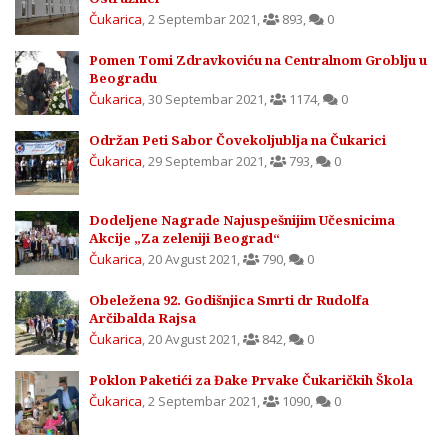
Čukarica
,
2 Septembar 2021
,
893
,
0
Pomen Tomi Zdravkoviću na Centralnom Groblju u
Beogradu
Čukarica
,
30 Septembar 2021
,
1174
,
0
Održan Peti Sabor Čovekoljublja na Čukarici
Čukarica
,
29 Septembar 2021
,
793
,
0
Dodeljene Nagrade Najuspešnijim Učesnicima
Akcije „Za zeleniji Beograd“
Čukarica
,
20 Avgust 2021
,
790
,
0
Obeležena 92. Godišnjica Smrti dr Rudolfa
Arčibalda Rajsa
Čukarica
,
20 Avgust 2021
,
842
,
0
Poklon Paketići za Đake Prvake Čukaričkih Škola
Čukarica
,
2 Septembar 2021
,
1090
,
0