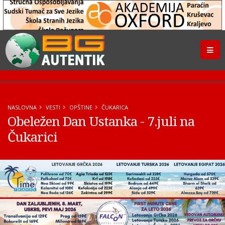
NASLOVNA
VESTI
OPŠTINE
ČUKARICA
Obeležen Dan Ustanka - 7.juli na
Čukarici