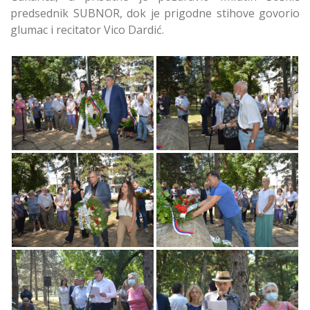
predsednik SUBNOR, dok je prigodne stihove govorio
glumac i recitator Vico Dardić.
Obeležen Dan
Obeležen Dan
Ustanka - 7.juli na
Ustanka - 7.juli
Čukarici
Čukarica
Obeležen Dan
Obeležen Dan
Ustanka - 7.juli 2
Ustanka - 7.juli
Svetski Rat
Obeležen Dan
Obeležen Dan
Ustanka - 7.juli Palim
Ustanka