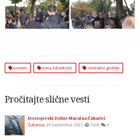
Pomen Tomi
Pomen Toma
Zdravkoviću
Zdravković Centralno
Centralno Groblje
Groblje
pomen
toma zdravković
centralno groblje
Pročitajte slične vesti
Dostojevski Dobio Mural na Čukarici
Čukarica
,
29 Septembar 2021
,
1028
,
0