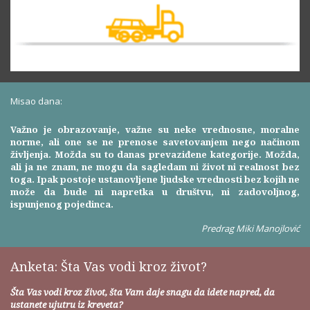
Misao dana:
Važno je obrazovanje, važne su neke vrednosne, moralne
norme, ali one se ne prenose savetovanjem nego načinom
življenja. Možda su to danas prevaziđene kategorije. Možda,
ali ja ne znam, ne mogu da sagledam ni život ni realnost bez
toga. Ipak postoje ustanovljene ljudske vrednosti bez kojih ne
može da bude ni napretka u društvu, ni zadovoljnog,
ispunjenog pojedinca.
Predrag Miki Manojlović
Anketa: Šta Vas vodi kroz život?
Šta Vas vodi kroz život, šta Vam daje snagu da idete napred, da
ustanete ujutru iz kreveta?