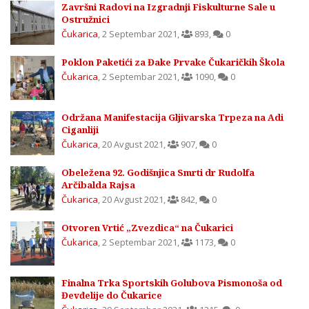
Završni Radovi na Izgradnji Fiskulturne Sale u
Ostružnici
Čukarica
,
2 Septembar 2021
,
893
,
0
Poklon Paketići za Đake Prvake Čukaričkih Škola
Čukarica
,
2 Septembar 2021
,
1090
,
0
Održana Manifestacija Gljivarska Trpeza na Adi
Ciganliji
Čukarica
,
20 Avgust 2021
,
907
,
0
Obeležena 92. Godišnjica Smrti dr Rudolfa
Arčibalda Rajsa
Čukarica
,
20 Avgust 2021
,
842
,
0
Otvoren Vrtić „Zvezdica“ na Čukarici
Čukarica
,
2 Septembar 2021
,
1173
,
0
Finalna Trka Sportskih Golubova Pismonoša od
Đevđelije do Čukarice