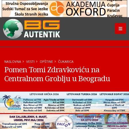
NASLOVNA
VESTI
OPŠTINE
ČUKARICA
Pomen Tomi Zdravkoviću na
Centralnom Groblju u Beogradu