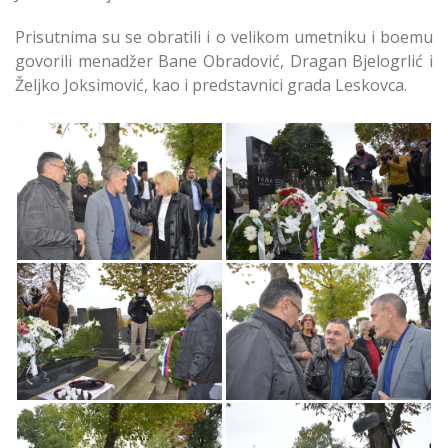
Prisutnima su se obratili i o velikom umetniku i boemu
govorili menadžer Bane Obradović, Dragan Bjelogrlić i
Željko Joksimović, kao i predstavnici grada Leskovca.
Pomen Tomi
Pomen Tomi
Zdravkoviću na
Zdravkoviću na
Centralnom Groblju u
Centralnom Groblju
Beogradu
Beograd
Pomen Tomi
Pomen Tomi
Zdravkoviću na
Zdravkoviću
Centralnom Groblju