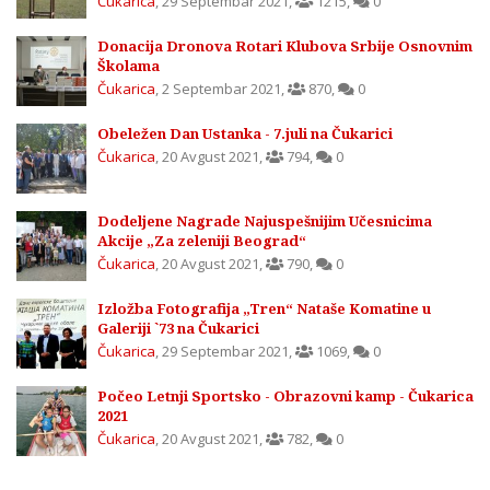
Čukarica
,
29 Septembar 2021
,
1215
,
0
Donacija Dronova Rotari Klubova Srbije Osnovnim
Školama
Čukarica
,
2 Septembar 2021
,
870
,
0
Obeležen Dan Ustanka - 7.juli na Čukarici
Čukarica
,
20 Avgust 2021
,
794
,
0
Dodeljene Nagrade Najuspešnijim Učesnicima
Akcije „Za zeleniji Beograd“
Čukarica
,
20 Avgust 2021
,
790
,
0
Izložba Fotografija „Tren“ Nataše Komatine u
Galeriji `73 na Čukarici
Čukarica
,
29 Septembar 2021
,
1069
,
0
Počeo Letnji Sportsko - Obrazovni kamp - Čukarica
2021
Čukarica
,
20 Avgust 2021
,
782
,
0