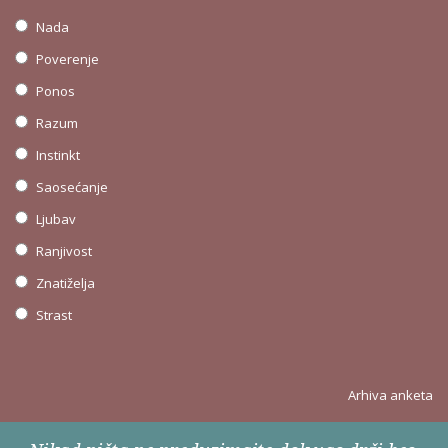
Nada
Poverenje
Ponos
Razum
Instinkt
Saosećanje
Ljubav
Ranjivost
Znatiželja
Strast
Arhiva anketa