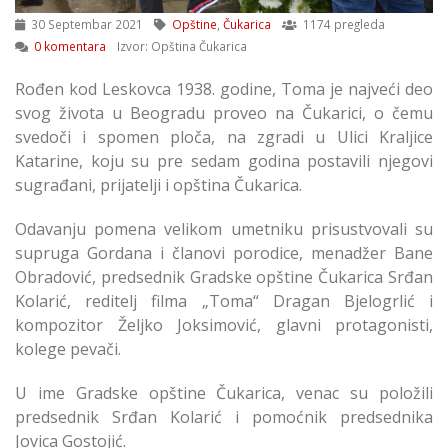
30 Septembar 2021
Opštine
,
Čukarica
1174 pregleda
0 komentara
Izvor: Opština Čukarica
Rođen kod Leskovca 1938. godine, Toma je najveći deo
svog života u Beogradu proveo na Čukarici, o čemu
svedoči i spomen ploča, na zgradi u Ulici Kraljice
Katarine, koju su pre sedam godina postavili njegovi
sugrađani, prijatelji i opština Čukarica.
Odavanju pomena velikom umetniku prisustvovali su
supruga Gordana i članovi porodice, menadžer Bane
Obradović, predsednik Gradske opštine Čukarica Srđan
Kolarić, reditelj filma „Toma“ Dragan Bjelogrlić i
kompozitor Željko Joksimović, glavni protagonisti,
kolege pevači.
U ime Gradske opštine Čukarica, venac su položili
predsednik Srđan Kolarić i pomoćnik predsednika
Jovica Gostojić.