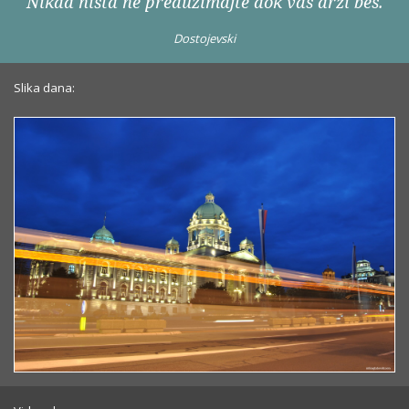
Nikad ništa ne preduzimajte dok vas drži bes.
Dostojevski
Slika dana: