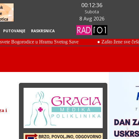
00:12:37
Subota
8 Avg 2026
PUTOVANJE
RASKRSNICA
za i