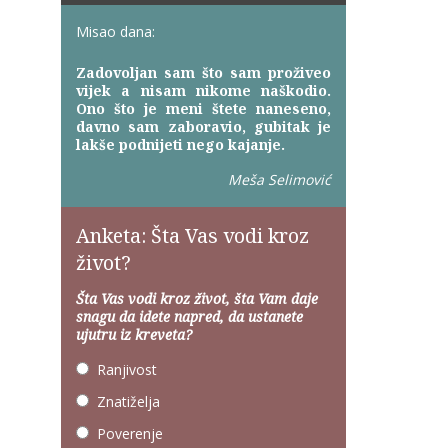
Misao dana:
Zadovoljan sam što sam proživeo
vijek a nisam nikome naškodio.
Ono što je meni štete naneseno,
davno sam zaboravio, gubitak je
lakše podnijeti nego kajanje.
Meša Selimović
Anketa: Šta Vas vodi kroz
život?
Šta Vas vodi kroz život, šta Vam daje
snagu da idete napred, da ustanete
ujutru iz kreveta?
Ranjivost
Znatiželja
Poverenje