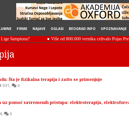
LUMNE
FIRME
NAJAVE
OGLASI
BEOGRAD INFO
UPOZNAVANJE
pija
du: Šta je fizikalna terapija i zašto se primenjuje
931
,
0
a uz pomoć savremenih pristupa: elektroterapija, elektrofore
4
,
0