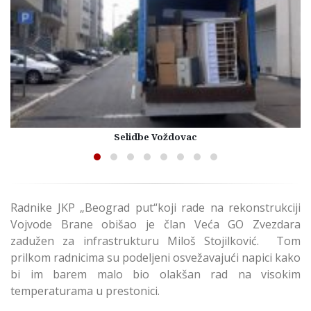
Selidbe Voždovac
Radnike JKP „Beograd put“koji rade na rekonstrukciji
Vojvode Brane obišao je član Veća GO Zvezdara
zadužen za infrastrukturu Miloš Stojilković. Tom
prilkom radnicima su podeljeni osvežavajući napici kako
bi im barem malo bio olakšan rad na visokim
temperaturama u prestonici.