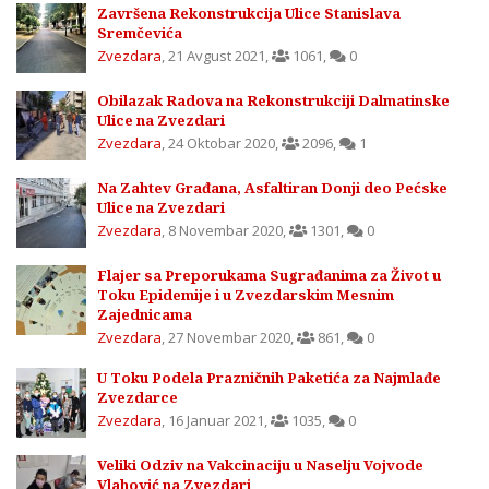
Završena Rekonstrukcija Ulice Stanislava
Sremčevića
Zvezdara
,
21 Avgust 2021
,
1061
,
0
Obilazak Radova na Rekonstrukciji Dalmatinske
Ulice na Zvezdari
Zvezdara
,
24 Oktobar 2020
,
2096
,
1
Na Zahtev Građana, Asfaltiran Donji deo Pećske
Ulice na Zvezdari
Zvezdara
,
8 Novembar 2020
,
1301
,
0
Flajer sa Preporukama Sugrađanima za Život u
Toku Epidemije i u Zvezdarskim Mesnim
Zajednicama
Zvezdara
,
27 Novembar 2020
,
861
,
0
U Toku Podela Prazničnih Paketića za Najmlađe
Zvezdarce
Zvezdara
,
16 Januar 2021
,
1035
,
0
Veliki Odziv na Vakcinaciju u Naselju Vojvode
Vlahović na Zvezdari