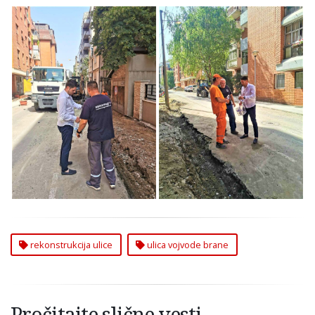
U toku Rekonstrukcija
U toku Rekonstrukcija
Ulice Vojvode Brane
Ulice Vojvode Brane
na Zvezdari
rekonstrukcija ulice
ulica vojvode brane
Pročitajte slične vesti