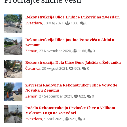
Rekonstrukcija Ulice LJubice Luković na Zvezdari
Zvezdara
,
30 Maj 2021
,
1003
,
0
Rekonstrukcija Ulice Justina Popovića u Altini u
Zemunu
Zemun
,
27 Novembar 2020
,
1166
,
0
Rekonstrukcija Dela Ulice Đure Jakšića u Železniku
Čukarica
,
20 Avgust 2021
,
908
,
0
Završeni Radovi na Rekonstrukciji Ulice Vojvode
Novaka u Zemunu
Zemun
,
27 Septembar 2021
,
822
,
0
Počela Rekonstrukcija Urvinske Ulice u Velikom
Mokrom Lugu na Zvezdari
Zvezdara
,
5 April 2021
,
921
,
0