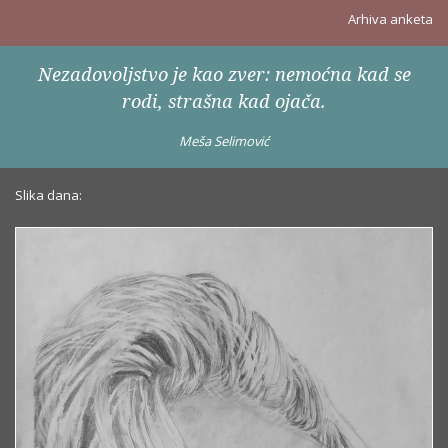
Arhiva anketa
Nezadovoljstvo je kao zver: nemoćna kad se
rodi, strašna kad ojača.
Meša Selimović
Slika dana: