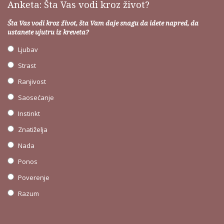
Anketa: Šta Vas vodi kroz život?
Šta Vas vodi kroz život, šta Vam daje snagu da idete napred, da
ustanete ujutru iz kreveta?
Ljubav
Strast
Ranjivost
Saosećanje
Instinkt
Znatiželja
Nada
Ponos
Poverenje
Razum