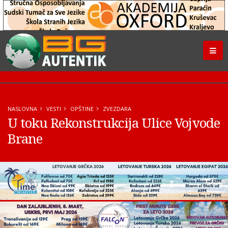
NASLOVNA
VESTI
OPŠTINE
ZVEZDARA
U toku Rekonstrukcija Ulice Vojvode
Brane