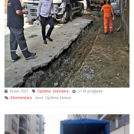
30 Jun 2021
Opštine
,
Zvezdara
1139 pregleda
0 komentara
Izvor: Opština Zemun