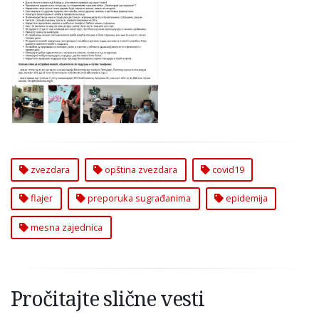
Flajer sa
Preporukama
Sugrađanima za Život
u Toku Epidemije i u
Zvezdarskim Mesnim
Zajednicama
zvezdara
opština zvezdara
covid19
flajer
preporuka sugrađanima
epidemija
mesna zajednica
Pročitajte slične vesti