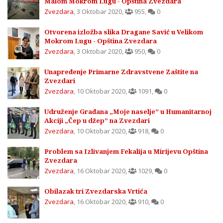
Malom Mokrom Lugu - Opština Zvezdara
Zvezdara
,
3 Oktobar 2020
,
955
,
0
Otvorena izložba slika Dragane Savić u Velikom
Mokrom Lugu - Opština Zvezdara
Zvezdara
,
3 Oktobar 2020
,
950
,
0
Unapređenje Primarne Zdravstvene Zaštite na
Zvezdari
Zvezdara
,
10 Oktobar 2020
,
1091
,
0
Udruženje Građana „Moje naselje” u Humanitarnoj
Akciji „Čep u džep” na Zvezdari
Zvezdara
,
10 Oktobar 2020
,
918
,
0
Problem sa Izlivanjem Fekalija u Mirijevu Opština
Zvezdara
Zvezdara
,
16 Oktobar 2020
,
1029
,
0
Obilazak tri Zvezdarska Vrtića
Zvezdara
,
16 Oktobar 2020
,
910
,
0