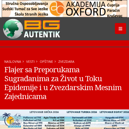
NASLOVNA
VESTI
OPŠTINE
ZVEZDARA
Flajer sa Preporukama
Sugrađanima za Život u Toku
Epidemije i u Zvezdarskim Mesnim
Zajednicama