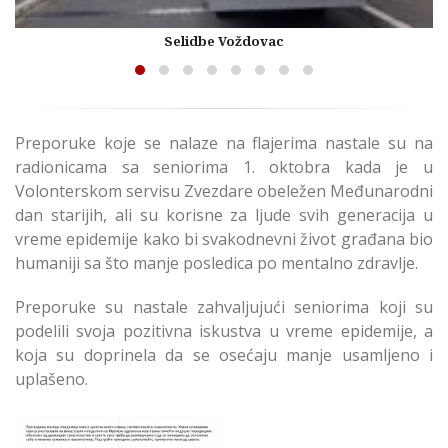
Selidbe Voždovac
Preporuke koje se nalaze na flajerima nastale su na
radionicama sa seniorima 1. oktobra kada je u
Volonterskom servisu Zvezdare obeležen Međunarodni
dan starijih, ali su korisne za ljude svih generacija u
vreme epidemije kako bi svakodnevni život građana bio
humaniji sa što manje posledica po mentalno zdravlje.
Preporuke su nastale zahvaljujući seniorima koji su
podelili svoja pozitivna iskustva u vreme epidemije, a
koja su doprinela da se osećaju manje usamljeno i
uplašeno.