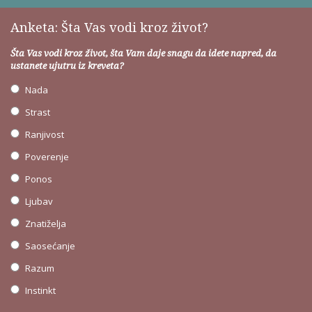
Anketa: Šta Vas vodi kroz život?
Šta Vas vodi kroz život, šta Vam daje snagu da idete napred, da
ustanete ujutru iz kreveta?
Nada
Strast
Ranjivost
Poverenje
Ponos
Ljubav
Znatiželja
Saosećanje
Razum
Instinkt