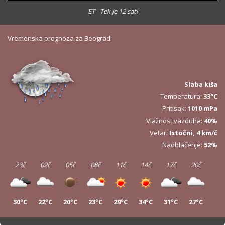
ET - Tek je 12 sati
Vremenska prognoza za Beograd:
Slaba kiša
Temperatura:
33°C
Pritisak:
1010 mPa
Vlažnost vazduha:
40%
Vetar:
Istočni, 4 km/č
Naoblačenje:
52%
23č
02č
05č
08č
11č
14č
17č
20č
30°C
22°C
20°C
23°C
29°C
34°C
31°C
27°C
23č
02č
05č
08č
11č
14č
17č
20č