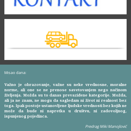
Misao dana:
Važno je obrazovanje, važne su neke vrednosne, moralne
norme, ali one se ne prenose savetovanjem nego načinom
življenja. Možda su to danas prevaziđene kategorije. Možda,
ali ja ne znam, ne mogu da sagledam ni život ni realnost bez
toga. Ipak postoje ustanovljene ljudske vrednosti bez kojih ne
može da bude ni napretka u društvu, ni zadovoljnog,
ispunjenog pojedinca.
Predrag Miki Manojlović