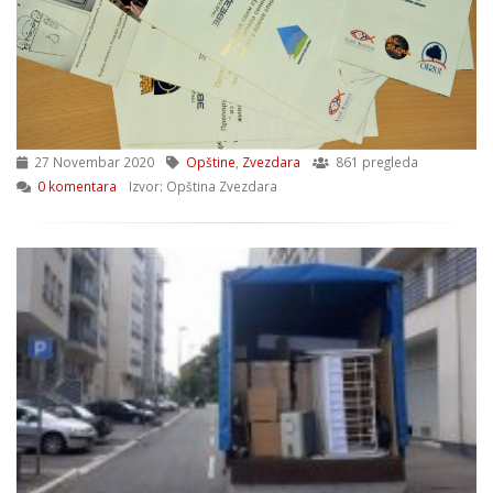
27 Novembar 2020
Opštine
,
Zvezdara
861 pregleda
0 komentara
Izvor: Opština Zvezdara