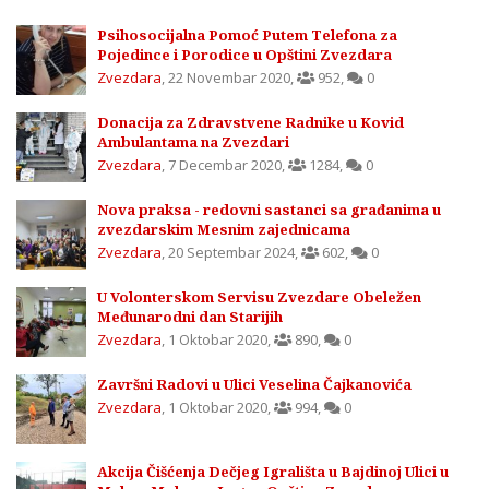
Psihosocijalna Pomoć Putem Telefona za
Pojedince i Porodice u Opštini Zvezdara
Zvezdara
,
22 Novembar 2020
,
952
,
0
Donacija za Zdravstvene Radnike u Kovid
Ambulantama na Zvezdari
Zvezdara
,
7 Decembar 2020
,
1284
,
0
Nova praksa - redovni sastanci sa građanima u
zvezdarskim Mesnim zajednicama
Zvezdara
,
20 Septembar 2024
,
602
,
0
U Volonterskom Servisu Zvezdare Obeležen
Međunarodni dan Starijih
Zvezdara
,
1 Oktobar 2020
,
890
,
0
Završni Radovi u Ulici Veselina Čajkanovića
Zvezdara
,
1 Oktobar 2020
,
994
,
0
Akcija Čišćenja Dečjeg Igrališta u Bajdinoj Ulici u