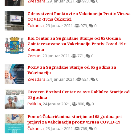
Zvezdara
,
29 Januar 2021
,
973
,
0
Zdravstveni Punktovi za Vakcinaciju Protiv Virusa
COVID-19 na Čukarici
Čukarica
,
29 Januar 2021
,
979
,
0
Kol Centar za Sugrađane Starije od 65 Godina
Zainteresovane za Vakcinaciju Protiv Covid-19 u
Zemunu
Zemun
,
29 Januar 2021
,
771
,
0
Poziv za Sugrađane Starije od 65 godina za
Vakcinaciju
Zvezdara
,
24 Januar 2021
,
821
,
0
Otvoren Pozivni Centar za sve Palilulce Starije od
65 godina
Palilula
,
24 Januar 2021
,
800
,
0
Pomoć Čukaričanima starijim od 65 godina pri
prijavi za vakcinaciju protiv virusa COVID-19
Čukarica
,
23 Januar 2021
,
768
,
0