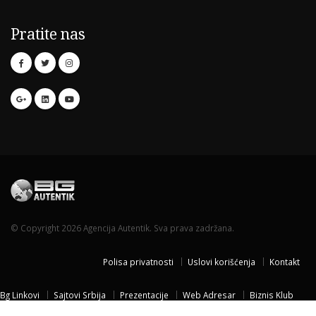
Pratite nas
© Copyright 2026 Agencija Autentik. Sva prava zadržana.
Polisa privatnosti
Uslovi korišćenja
Kontakt
Bg Linkovi
Sajtovi Srbija
Prezentacije
Web Adresar
Biznis Klub
Naissus Niš
Dom za stare
Temisvar Izlet