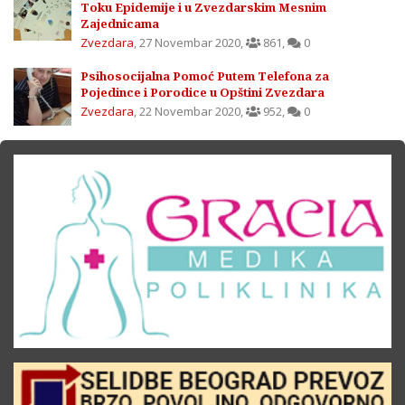
Toku Epidemije i u Zvezdarskim Mesnim
Zajednicama
Zvezdara
,
27 Novembar 2020
,
861
,
0
Psihosocijalna Pomoć Putem Telefona za
Pojedince i Porodice u Opštini Zvezdara
Zvezdara
,
22 Novembar 2020
,
952
,
0