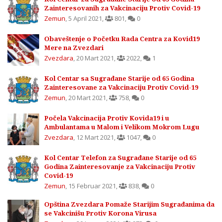
Zainteresovanih za Vakcinaciju Protiv Covid-19
Zemun
,
5 April 2021
,
801
,
0
Obaveštenje o Početku Rada Centra za Kovid19
Mere na Zvezdari
Zvezdara
,
20 Mart 2021
,
2022
,
1
Kol Centar sa Sugrađane Starije od 65 Godina
Zainteresovane za Vakcinaciju Protiv Covid-19
Zemun
,
20 Mart 2021
,
758
,
0
Počela Vakcinacija Protiv Kovida19 i u
Ambulantama u Malom i Velikom Mokrom Lugu
Zvezdara
,
12 Mart 2021
,
1047
,
0
Kol Centar Telefon za Sugrađane Starije od 65
Godina Zainteresovanje za Vakcinaciju Protiv
Covid-19
Zemun
,
15 Februar 2021
,
838
,
0
Opština Zvezdara Pomaže Starijim Sugrađanima da
se Vakcinišu Protiv Korona Virusa