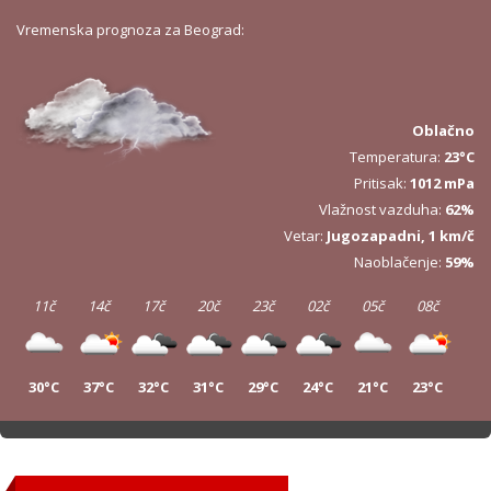
Vremenska prognoza za Beograd:
Oblačno
Temperatura:
23°C
Pritisak:
1012 mPa
Vlažnost vazduha:
62%
Vetar:
Jugozapadni, 1 km/č
Naoblačenje:
59%
11č
14č
17č
20č
23č
02č
05č
08č
30°C
37°C
32°C
31°C
29°C
24°C
21°C
23°C
11č
14č
17č
20č
23č
02č
05č
08č