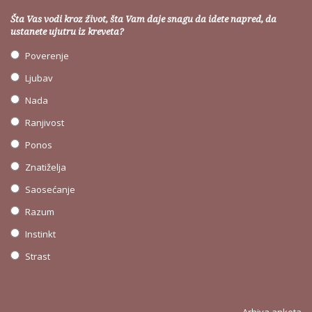
Šta Vas vodi kroz život, šta Vam daje snagu da idete napred, da
ustanete ujutru iz kreveta?
Poverenje
Ljubav
Nada
Ranjivost
Ponos
Znatiželja
Saosećanje
Razum
Instinkt
Strast