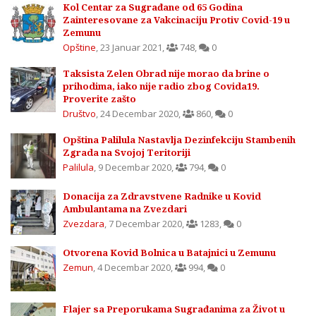
Kol Centar za Sugrađane od 65 Godina
Zainteresovane za Vakcinaciju Protiv Covid-19 u
Zemunu
Opštine
,
23 Januar 2021
,
748
,
0
Taksista Zelen Obrad nije morao da brine o
prihodima, iako nije radio zbog Covida19.
Proverite zašto
Društvo
,
24 Decembar 2020
,
860
,
0
Opština Palilula Nastavlja Dezinfekciju Stambenih
Zgrada na Svojoj Teritoriji
Palilula
,
9 Decembar 2020
,
794
,
0
Donacija za Zdravstvene Radnike u Kovid
Ambulantama na Zvezdari
Zvezdara
,
7 Decembar 2020
,
1283
,
0
Otvorena Kovid Bolnica u Batajnici u Zemunu
Zemun
,
4 Decembar 2020
,
994
,
0
Flajer sa Preporukama Sugrađanima za Život u