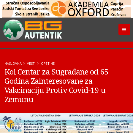
NASLOVNA
VESTI
OPŠTINE
Kol Centar za Sugrađane od 65
Godina Zainteresovane za
Vakcinaciju Protiv Covid-19 u
Zemunu