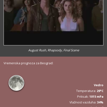
August Rush, Rhapsody, Final Scene
Vremenska prognoza za Beograd:
Vedro
Temperatura:
29°C
Pritisak:
1015 mPa
Vlažnost vazduha:
34%