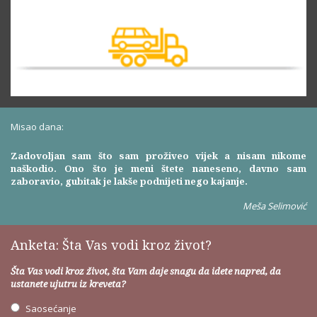
Misao dana:
Zadovoljan sam što sam proživeo vijek a nisam nikome
naškodio. Ono što je meni štete naneseno, davno sam
zaboravio, gubitak je lakše podnijeti nego kajanje.
Meša Selimović
Anketa: Šta Vas vodi kroz život?
Šta Vas vodi kroz život, šta Vam daje snagu da idete napred, da
ustanete ujutru iz kreveta?
Saosećanje