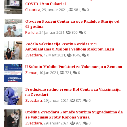
COVID-19 na Čukarici
Čukarica
,
29 Januar 2021
,
981
,
0
Otvoren Pozivni Centar za sve Palilulce Starije od
65 godina
Palilula
,
24 Januar 2021
,
800
,
0
Počela Vakcinacija Protiv Kovida19 i u
Ambulantama u Malom i Velikom Mokrom Lugu
Zvezdara
,
12 Mart 2021
,
1049
,
0
U Subotu Mobilni Punktovi za Vakcinaciju u Zemunu
Zemun
,
10 Jun 2021
,
721
,
0
Produženo radno vreme Kol Centra za Vakcinaciju
na Zvezdari
Zvezdara
,
29 Januar 2021
,
875
,
0
Opština Zvezdara Pomaže Starijim Sugrađanima da
se Vakcinišu Protiv Korona Virusa
Zvezdara
,
29 Januar 2021
,
973
,
0