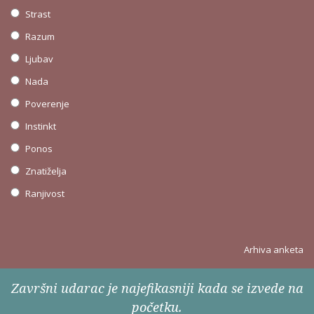
Strast
Razum
Ljubav
Nada
Poverenje
Instinkt
Ponos
Znatiželja
Ranjivost
Arhiva anketa
Završni udarac je najefikasniji kada se izvede na
početku.