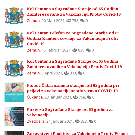
Kol Centar sa Sugrađane Starije od 65 Godina
Zainteresovane za Vakcinaciju Protiv Covid-19
Zemun
,
20 Mart 2021
,
758
,
0
Kol Centar Telefon za Sugrađane Starije od 65
Godina Zainteresovanje za Vakcinaciju Protiv
Covid-19
Zemun
,
15 Februar 2021
,
838
,
0
Kol Centar za Sugrađane Starije od 65 Godina
Zainteresovanih za Vakcinaciju Protiv Covid-19
Zemun
,
5 April 2021
,
803
,
0
Pomoć Čukaričanima starijim od 65 godina pri
prijavi za vakcinaciju protiv virusa COVID-19
Čukarica
,
23 Januar 2021
,
768
,
0
Poziv za Sugrađane Starije od 65 godina za
Vakcinaciju
Zvezdara
,
24 Januar 2021
,
823
,
0
Zdravstveni Punktovi za Vakcinaciju Protiv Virusa