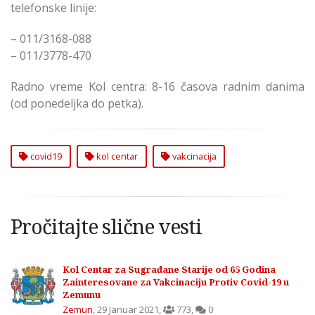
telefonske linije:
– 011/3168-088
– 011/3778-470
Radno vreme Kol centra: 8-16 časova radnim danima
(od ponedeljka do petka).
covid19
kol centar
vakcinacija
Pročitajte slične vesti
Kol Centar za Sugrađane Starije od 65 Godina
Zainteresovane za Vakcinaciju Protiv Covid-19 u
Zemunu
Zemun
,
29 Januar 2021
,
773
,
0