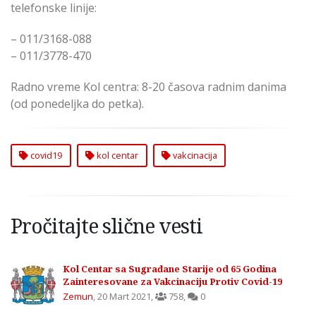
telefonske linije:
– 011/3168-088
– 011/3778-470
Radno vreme Kol centra: 8-20 časova radnim danima
(od ponedeljka do petka).
covid19
kol centar
vakcinacija
Pročitajte slične vesti
Kol Centar sa Sugrađane Starije od 65 Godina
Zainteresovane za Vakcinaciju Protiv Covid-19
Zemun
,
20 Mart 2021
,
758
,
0