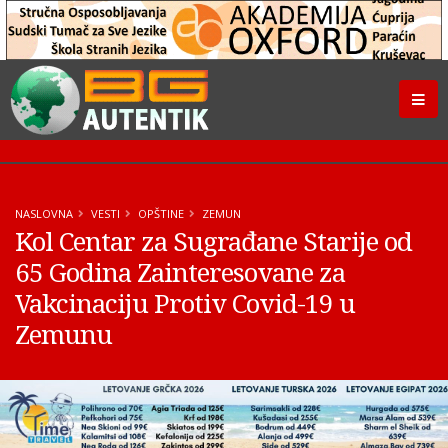
NASLOVNA
VESTI
OPŠTINE
ZEMUN
Kol Centar za Sugrađane Starije od
65 Godina Zainteresovane za
Vakcinaciju Protiv Covid-19 u
Zemunu