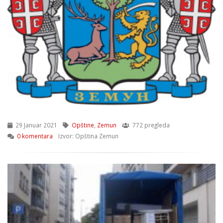
29 Januar 2021
Opštine
,
Zemun
772 pregleda
0 komentara
Izvor: Opština Zemun