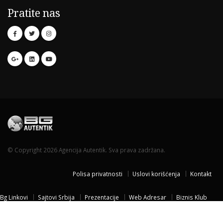
Pratite nas
© Copyright 2026 Agencija Autentik. Sva prava zadržana.
Polisa privatnosti
Uslovi korišćenja
Kontakt
Bg Linkovi
Sajtovi Srbija
Prezentacije
Web Adresar
Biznis Klub
Naissus Niš
Dom za stare
Temisvar Izlet