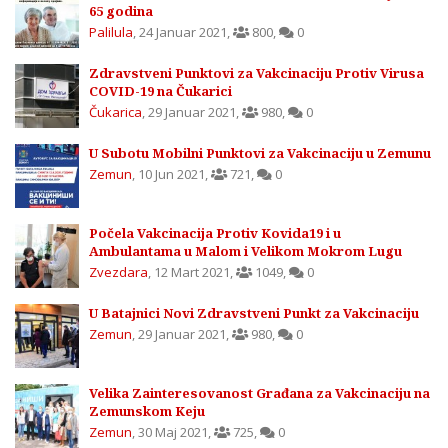
65 godina
Palilula
,
24 Januar 2021
,
800
,
0
Zdravstveni Punktovi za Vakcinaciju Protiv Virusa
COVID-19 na Čukarici
Čukarica
,
29 Januar 2021
,
980
,
0
U Subotu Mobilni Punktovi za Vakcinaciju u Zemunu
Zemun
,
10 Jun 2021
,
721
,
0
Počela Vakcinacija Protiv Kovida19 i u
Ambulantama u Malom i Velikom Mokrom Lugu
Zvezdara
,
12 Mart 2021
,
1049
,
0
U Batajnici Novi Zdravstveni Punkt za Vakcinaciju
Zemun
,
29 Januar 2021
,
980
,
0
Velika Zainteresovanost Građana za Vakcinaciju na
Zemunskom Keju
Zemun
,
30 Maj 2021
,
725
,
0