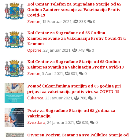
Kol Centar Telefon za Sugrađane Starije od 65
Godina Zainteresovanje za Vakcinaciju Protiv
Covid-19
Zemun
,
15 Februar 2021
,
838
,
0
Kol Centar za Sugrađane od 65 Godina
Zainteresovane za Vakcinaciju Protiv Covid-19 u
Zemunu
Opštine
,
23 Januar 2021
,
748
,
0
Kol Centar za Sugrađane Starije od 65 Godina
Zainteresovanih za Vakcinaciju Protiv Covid-19
Zemun
,
5 April 2021
,
801
,
0
Pomoć Čukaričanima starijim od 65 godina pri
prijavi za vakcinaciju protiv virusa COVID-19
Čukarica
,
23 Januar 2021
,
768
,
0
Poziv za Sugrađane Starije od 65 godina za
Vakcinaciju
Zvezdara
,
24 Januar 2021
,
823
,
0
Otvoren Pozivni Centar za sve Palilulce Starije od