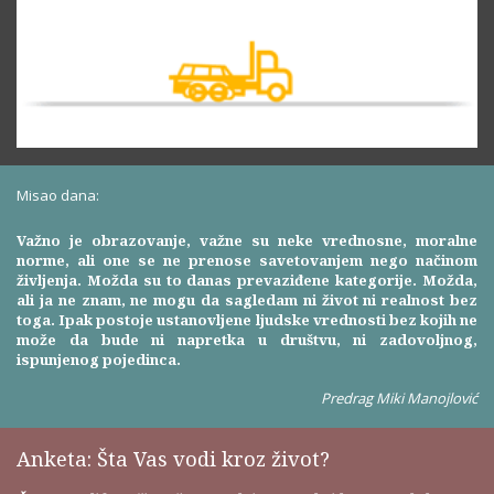
Misao dana:
Važno je obrazovanje, važne su neke vrednosne, moralne
norme, ali one se ne prenose savetovanjem nego načinom
življenja. Možda su to danas prevaziđene kategorije. Možda,
ali ja ne znam, ne mogu da sagledam ni život ni realnost bez
toga. Ipak postoje ustanovljene ljudske vrednosti bez kojih ne
može da bude ni napretka u društvu, ni zadovoljnog,
ispunjenog pojedinca.
Predrag Miki Manojlović
Anketa: Šta Vas vodi kroz život?