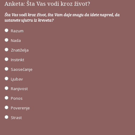
Anketa: Šta Vas vodi kroz život?
Šta Vas vodi kroz život, šta Vam daje snagu da idete napred, da
ustanete ujutru iz kreveta?
Razum
Nada
Znatiželja
Instinkt
Saosećanje
Ljubav
Ranjivost
Ponos
Poverenje
Strast