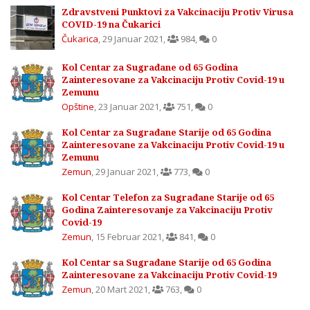
Zdravstveni Punktovi za Vakcinaciju Protiv Virusa
COVID-19 na Čukarici
Čukarica
,
29 Januar 2021
,
984
,
0
Kol Centar za Sugrađane od 65 Godina
Zainteresovane za Vakcinaciju Protiv Covid-19 u
Zemunu
Opštine
,
23 Januar 2021
,
751
,
0
Kol Centar za Sugrađane Starije od 65 Godina
Zainteresovane za Vakcinaciju Protiv Covid-19 u
Zemunu
Zemun
,
29 Januar 2021
,
773
,
0
Kol Centar Telefon za Sugrađane Starije od 65
Godina Zainteresovanje za Vakcinaciju Protiv
Covid-19
Zemun
,
15 Februar 2021
,
841
,
0
Kol Centar sa Sugrađane Starije od 65 Godina
Zainteresovane za Vakcinaciju Protiv Covid-19
Zemun
,
20 Mart 2021
,
763
,
0