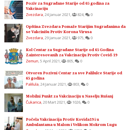
Poziv za Sugrađane Starije od 65 godina za
Vakcinaciju
Zvezdara
,
24 Januar 2021
,
824
,
0
Opština Zvezdara Pomaže Starijim Sugrađanima da
se Vakcinišu Protiv Korona Virusa
Zvezdara
,
29 Januar 2021
,
975
,
0
Kol Centar za Sugrađane Starije od 65 Godina
Zainteresovanih za Vakcinaciju Protiv Covid-19
Zemun
,
5 April 2021
,
805
,
0
Otvoren Pozivni Centar za sve Palilulce Starije od
65 godina
Palilula
,
24 Januar 2021
,
803
,
0
Mobilni Punkt za Vakcinaciju u Naselju Rušanj
Čukarica
,
20 Mart 2021
,
1026
,
0
Počela Vakcinacija Protiv Kovida19 i u
Ambulantama u Malom i Velikom Mokrom Lugu