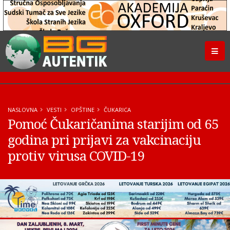
NASLOVNA
VESTI
OPŠTINE
ČUKARICA
Pomoć Čukaričanima starijim od 65
godina pri prijavi za vakcinaciju
protiv virusa COVID-19