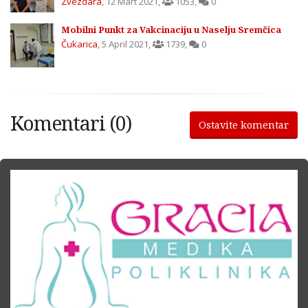
Zvezdara
,
12 Mart 2021
,
1053
,
0
Mobilni Punkt za Vakcinaciju u Naselju Sremčica
Čukarica
,
5 April 2021
,
1739
,
0
Komentari (0)
Ostavite komentar