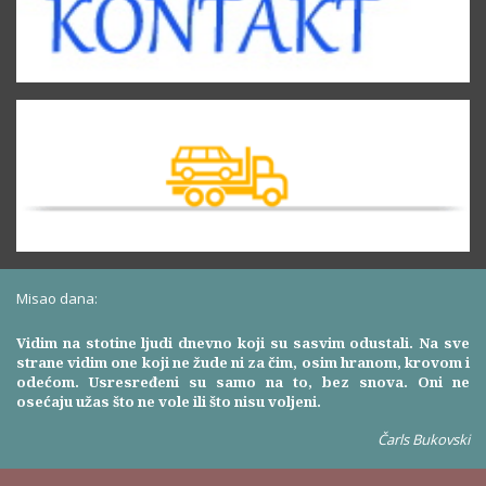
Misao dana:
Vidim na stotine ljudi dnevno koji su sasvim odustali. Na sve
strane vidim one koji ne žude ni za čim, osim hranom, krovom i
odećom. Usresređeni su samo na to, bez snova. Oni ne
osećaju užas što ne vole ili što nisu voljeni.
Čarls Bukovski