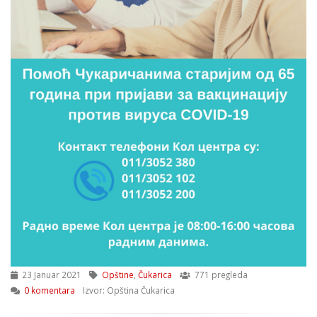
23 Januar 2021
Opštine
,
Čukarica
771 pregleda
0 komentara
Izvor: Opština Čukarica