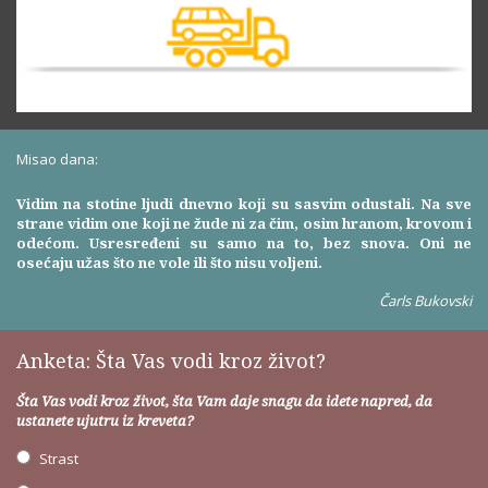
Misao dana:
Vidim na stotine ljudi dnevno koji su sasvim odustali. Na sve
strane vidim one koji ne žude ni za čim, osim hranom, krovom i
odećom. Usresređeni su samo na to, bez snova. Oni ne
osećaju užas što ne vole ili što nisu voljeni.
Čarls Bukovski
Anketa: Šta Vas vodi kroz život?
Šta Vas vodi kroz život, šta Vam daje snagu da idete napred, da
ustanete ujutru iz kreveta?
Strast