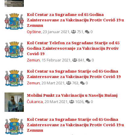
Kol Centar za Sugrađane od 65 Godina
Zainteresovane za Vakcinaciju Protiv Covid-19 u
Zemunu
Opštine
,
23 Januar 2021
,
751
,
0
Kol Centar Telefon za Sugrađane Starije od 65
Godina Zainteresovanje za Vakcinaciju Protiv
Covid-19
Zemun
,
15 Februar 2021
,
841
,
0
Kol Centar sa Sugrađane Starije od 65 Godina
Zainteresovane za Vakcinaciju Protiv Covid-19
Zemun
,
20 Mart 2021
,
763
,
0
Mobilni Punkt za Vakcinaciju u Naselju Rušanj
Čukarica
,
20 Mart 2021
,
1026
,
0
Kol Centar za Sugrađane Starije od 65 Godina
Zainteresovane za Vakcinaciju Protiv Covid-19 u
Zemunu