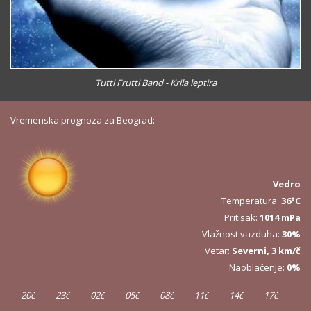
Tutti Frutti Band - Krila leptira
Vremenska prognoza za Beograd:
Vedro
Temperatura:
36°C
Pritisak:
1014 mPa
Vlažnost vazduha:
30%
Vetar:
Severni, 3 km/č
Naoblačenje:
0%
20č
23č
02č
05č
08č
11č
14č
17č