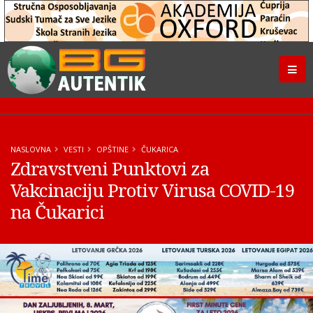
NASLOVNA
VESTI
OPŠTINE
ČUKARICA
Zdravstveni Punktovi za
Vakcinaciju Protiv Virusa COVID-19
na Čukarici