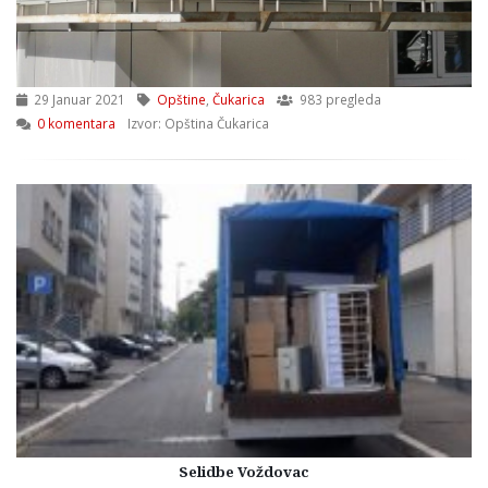
29 Januar 2021
Opštine
,
Čukarica
983 pregleda
0 komentara
Izvor: Opština Čukarica
Selidbe Voždovac