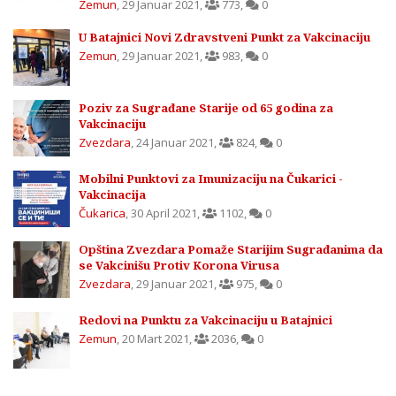
Zemun
,
29 Januar 2021
,
773
,
0
U Batajnici Novi Zdravstveni Punkt za Vakcinaciju
Zemun
,
29 Januar 2021
,
983
,
0
Poziv za Sugrađane Starije od 65 godina za
Vakcinaciju
Zvezdara
,
24 Januar 2021
,
824
,
0
Mobilni Punktovi za Imunizaciju na Čukarici -
Vakcinacija
Čukarica
,
30 April 2021
,
1102
,
0
Opština Zvezdara Pomaže Starijim Sugrađanima da
se Vakcinišu Protiv Korona Virusa
Zvezdara
,
29 Januar 2021
,
975
,
0
Redovi na Punktu za Vakcinaciju u Batajnici
Zemun
,
20 Mart 2021
,
2036
,
0