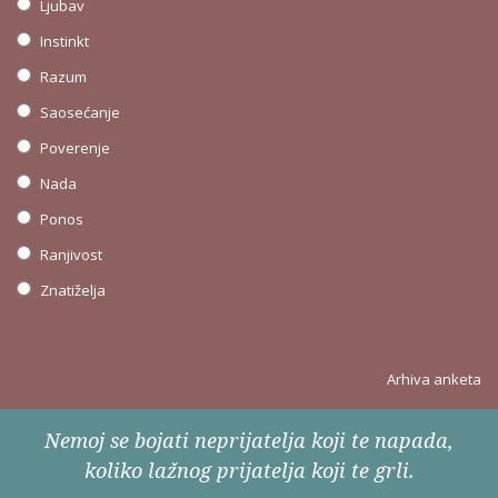
Ljubav
Instinkt
Razum
Saosećanje
Poverenje
Nada
Ponos
Ranjivost
Znatiželja
Arhiva anketa
Nemoj se bojati neprijatelja koji te napada,
koliko lažnog prijatelja koji te grli.