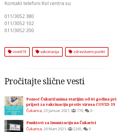
Kontakt telefoni Kol centra su:
011/3052 380
011/3052 102
011/3052 200
covid19
vakcinacija
zdravstveni punkt
Pročitajte slične vesti
Pomoć Čukaričanima starijim od 65 godina pri
prijavi za vakcinaciju protiv virusa COVID-19
Čukarica
,
23 Januar 2021
,
770
,
0
Punktovi za Imunizaciju na Čukarici
Čukarica
,
20 Mart 2021
,
2265
,
0