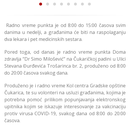
Radno vreme punkta je od 8:00 do 15:00 časova svim
danima u nedelji, a građanima će biti na raspolaganju
dva lekara i pet medicinskih sestara.
Pored toga, od danas je radno vreme punkta Doma
zdravlja “Dr Simo Milošević” na Čukaričkoj padini u Ulici
Stevana Đurđevića Trošarinca br. 2, produženo od 8:00
do 20:00 časova svakog dana.
Produženo je i radno vreme Kol centra Gradske opštine
Čukarica, te su volonteri na usluzi građanima, kojima je
potrebna pomoć prilikom popunjavanja elektronskog
upitnika kojim se iskazuje interesovanje za vakcinaciju
protiv virusa COVID-19, svakog dana od 8:00 do 20:00
časova.