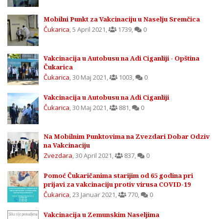
Mobilni Punkt za Vakcinaciju u Naselju Sremčica
Čukarica
,
5 April 2021
,
1739
,
0
Vakcinacija u Autobusu na Adi Ciganliji - Opština
Čukarica
Čukarica
,
30 Maj 2021
,
1003
,
0
Vakcinacija u Autobusu na Adi Ciganliji
Čukarica
,
30 Maj 2021
,
881
,
0
Na Mobilnim Punktovima na Zvezdari Dobar Odziv
na Vakcinaciju
Zvezdara
,
30 April 2021
,
837
,
0
Pomoć Čukaričanima starijim od 65 godina pri
prijavi za vakcinaciju protiv virusa COVID-19
Čukarica
,
23 Januar 2021
,
770
,
0
Vakcinacija u Zemunskim Naseljima