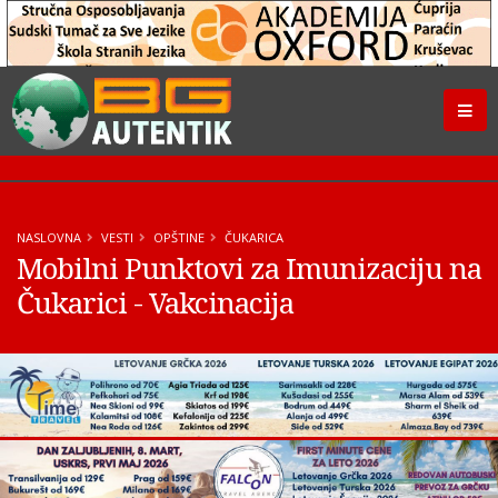
NASLOVNA
VESTI
OPŠTINE
ČUKARICA
Mobilni Punktovi za Imunizaciju na
Čukarici - Vakcinacija