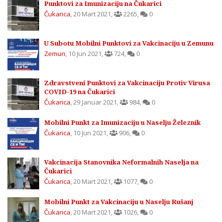
Punktovi za Imunizaciju na Čukarici
Čukarica
,
20 Mart 2021
,
2265
,
0
U Subotu Mobilni Punktovi za Vakcinaciju u Zemunu
Zemun
,
10 Jun 2021
,
724
,
0
Zdravstveni Punktovi za Vakcinaciju Protiv Virusa
COVID-19 na Čukarici
Čukarica
,
29 Januar 2021
,
984
,
0
Mobilni Punkt za Imunizaciju u Naselju Železnik
Čukarica
,
10 Jun 2021
,
906
,
0
Vakcinacija Stanovnika Neformalnih Naselja na
Čukarici
Čukarica
,
20 Mart 2021
,
1077
,
0
Mobilni Punkt za Vakcinaciju u Naselju Rušanj
Čukarica
,
20 Mart 2021
,
1026
,
0