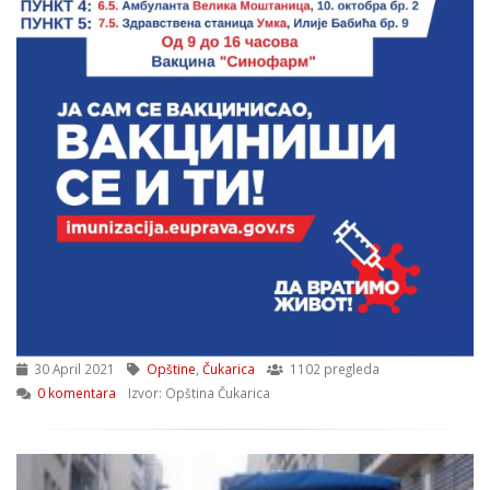
30 April 2021
Opštine
,
Čukarica
1102 pregleda
0 komentara
Izvor: Opština Čukarica