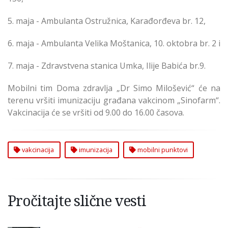
5. maja - Ambulanta Ostružnica, Karađorđeva br. 12,
6. maja - Ambulanta Velika Moštanica, 10. oktobra br. 2 i
7. maja - Zdravstvena stanica Umka, Ilije Babića br.9.
Mobilni tim Doma zdravlja „Dr Simo Milošević“ će na
terenu vršiti imunizaciju građana vakcinom „Sinofarm“.
Vakcinacija će se vršiti od 9.00 do 16.00 časova.
vakcinacija
imunizacija
mobilni punktovi
Pročitajte slične vesti