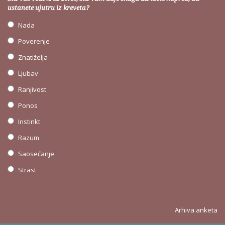
ustanete ujutru iz kreveta?
Nada
Poverenje
Znatiželja
Ljubav
Ranjivost
Ponos
Instinkt
Razum
Saosećanje
Strast
Arhiva anketa