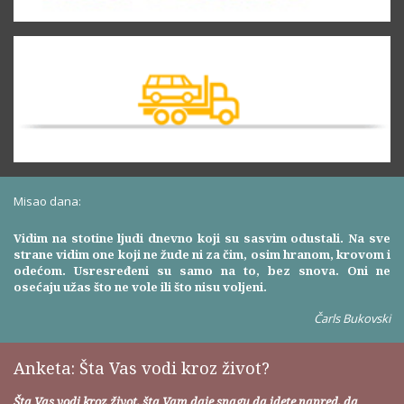
Misao dana:
Vidim na stotine ljudi dnevno koji su sasvim odustali. Na sve
strane vidim one koji ne žude ni za čim, osim hranom, krovom i
odećom. Usresređeni su samo na to, bez snova. Oni ne
osećaju užas što ne vole ili što nisu voljeni.
Čarls Bukovski
Anketa: Šta Vas vodi kroz život?
Šta Vas vodi kroz život, šta Vam daje snagu da idete napred, da