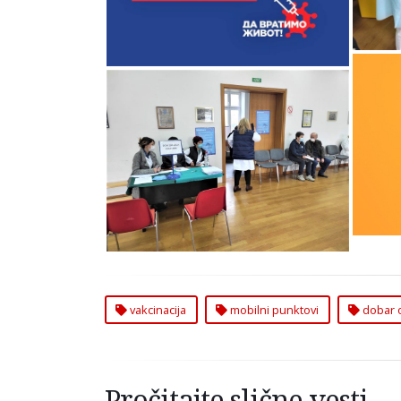
Na M
Na Mobilnim Punktovima na
Zv
Zvezdari Dobar Odziv na
Vakcinaciju
vakcinacija
mobilni punktovi
dobar 
Pročitajte slične vesti