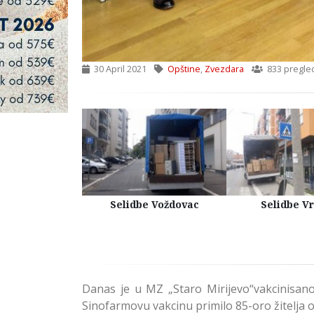
30 April 2021
Opštine
,
Zvezdara
833 pregle
Kuća Beograd
Selidbe Voždovac
Selidbe V
Danas je u MZ „Staro Mirijevo“vakcinisa
Sinofarmovu vakcinu primilo 85-oro žitelja 