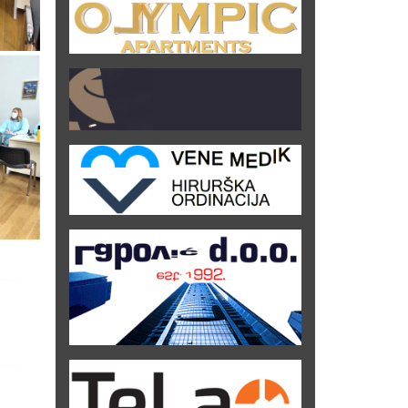
a na
na