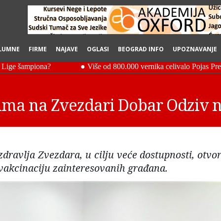
LUMNE
FIRME
NAJAVE
OGLASI
BEOGRAD INFO
UPOZNAVANJE
ma na Zvezdari Dobar Odziv n
ravlja Zvezdara, u cilju veće dostupnosti, otvori
vakcinaciju zainteresovanih građana.