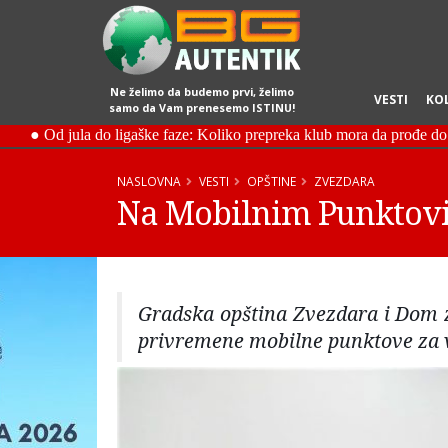
Ne želimo da budemo prvi, želimo
VESTI
KO
samo da Vam prenesemo ISTINU!
NASLOVNA
VESTI
OPŠTINE
ZVEZDARA
Na Mobilnim Punktovi
Gradska opština Zvezdara i Dom zd
privremene mobilne punktove za 