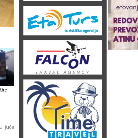
dbe
Selidbe Firme Beograd
Skladištenje Stvari Beogr
Magacin Lagerovanje
u juče