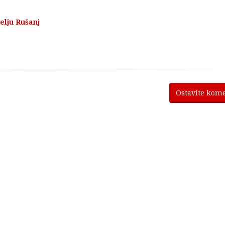
elju Rušanj
Ostavite kom