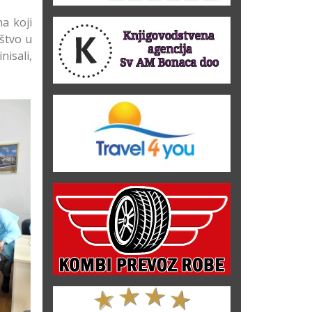
a koji
štvo u
nisali,
a na
na