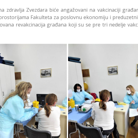
oma zdravlja Zvezdara biće angažovani na vakcinaciji građan
 prostorijama Fakulteta za poslovnu ekonomiju i preduzetni
vana revakcinacija građana koji su se pre tri nedelje vakci
obilnim Punktovima na
Na Mobilnim Punktovim
ezdari Dobar Odziv na
Zvezdari Dobar Odziv 
Vakcinaciju
Vakcinaciju