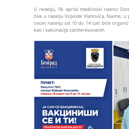
U nedelju, 18. aprila medicinski radnici D
žive u naselju Vojvode Vlahovića. Naime, u
ovom naselju od 10 do 14 sati biće organizo
kao i vakcinacija zainteresovanih.
Na M
Na Mobilnim Punktovima na
Zv
Zvezdari Dobar Odziv na
Vakcinaciju