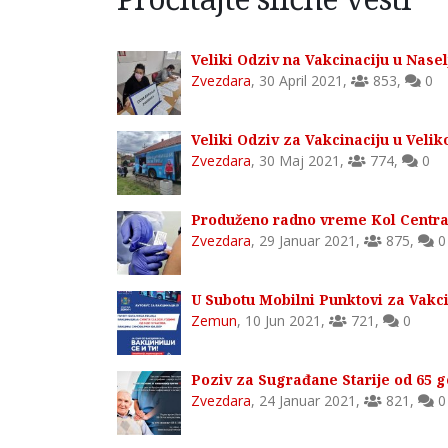
Veliki Odziv na Vakcinaciju u Nase
Zvezdara
,
30 April 2021
,
853
,
0
Veliki Odziv za Vakcinaciju u Ve
Zvezdara
,
30 Maj 2021
,
774
,
0
Produženo radno vreme Kol Centra
Zvezdara
,
29 Januar 2021
,
875
,
0
U Subotu Mobilni Punktovi za Vakc
Zemun
,
10 Jun 2021
,
721
,
0
Poziv za Sugrađane Starije od 65 g
Zvezdara
,
24 Januar 2021
,
821
,
0