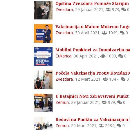
Opština Zvezdara Pomaže Starijim
Zvezdara
,
29 Januar 2021
,
973
,
0
Vakcinacija u Malom Mokrom Lugu 
Zvezdara
,
30 April 2021
,
1049
,
0
Mobilni Punktovi za Imunizaciju na
Čukarica
,
30 April 2021
,
1099
,
0
Počela Vakcinacija Protiv Kovida
Zvezdara
,
12 Mart 2021
,
1047
,
0
U Batajnici Novi Zdravstveni Punkt
Zemun
,
29 Januar 2021
,
979
,
0
Redovi na Punktu za Vakcinaciju u 
Zemun
,
20 Mart 2021
,
2034
,
0