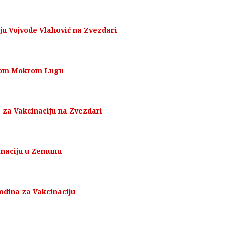
lju Vojvode Vlahović na Zvezdari
likom Mokrom Lugu
 za Vakcinaciju na Zvezdari
inaciju u Zemunu
odina za Vakcinaciju