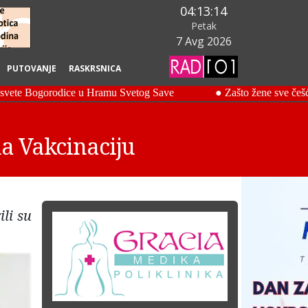
04:13:15
Petak
7 Avg 2026
PUTOVANJE
RASKRSNICA
a Vakcinaciju
li su