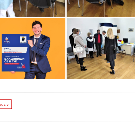
Na Mobilnim Punktovim
obilnim Punktovima na
Zvezdari Dobar Odziv 
ezdari Dobar Odziv na
Vakcinaciju
Vakcinaciju
odziv