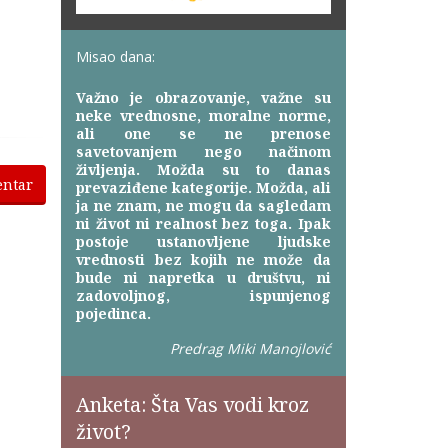
Misao dana:
Važno je obrazovanje, važne su
neke vrednosne, moralne norme,
ali one se ne prenose
savetovanjem nego načinom
življenja. Možda su to danas
entar
prevaziđene kategorije. Možda, ali
ja ne znam, ne mogu da sagledam
ni život ni realnost bez toga. Ipak
postoje ustanovljene ljudske
vrednosti bez kojih ne može da
bude ni napretka u društvu, ni
zadovoljnog, ispunjenog
pojedinca.
Predrag Miki Manojlović
Anketa: Šta Vas vodi kroz
život?