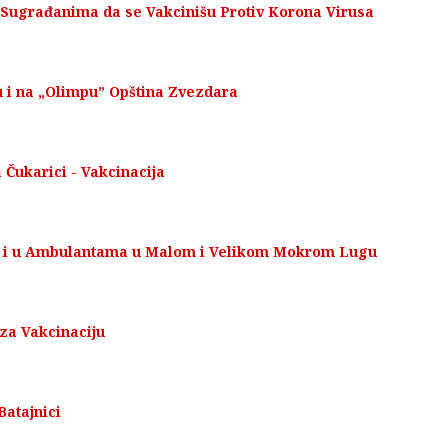
 Sugrađanima da se Vakcinišu Protiv Korona Virusa
i na „Olimpu” Opština Zvezdara
 Čukarici - Vakcinacija
19 i u Ambulantama u Malom i Velikom Mokrom Lugu
 za Vakcinaciju
Batajnici