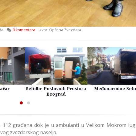
da
0 komentara
Izvor: Opština Zvezdara
račar
Selidbe Poslovnih Prostora
Međunarodne Seli
Beograd
no 112 građana dok je u ambulanti u Velikom Mokrom lug
ovog zvezdarskog naselja.