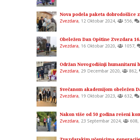
Nova podela paketa dobrodošlice 
Zvezdara
,
12 Oktobar 2024
,
556
,
Obeležen Dan Opštine Zvezdara 16
Zvezdara
,
16 Oktobar 2020
,
1057
,
Održan Novogodišnji humanitarni 
Zvezdara
,
29 Decembar 2020
,
862
,
Svečanom akademijom obeležen Da
Zvezdara
,
19 Oktobar 2023
,
632
,
Nakon više od 50 godina rešeni kom
Zvezdara
,
23 Septembar 2024
,
608
,
Zvezdarskim učenicima generacij