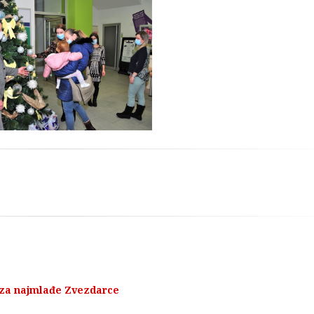
oku Podela Prazničnih
aketića za Najmlađe
Zvezdarce
 za najmlađe Zvezdarce