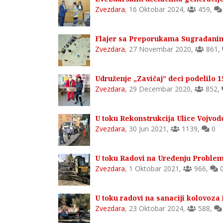
Zvezdara
,
16 Oktobar 2024
,
459
,
Flajer sa Preporukama Sugrađanim
Zvezdara
,
27 Novembar 2020
,
861
,
Udruženje „Zavičaj” deci podelilo 
Zvezdara
,
29 Decembar 2020
,
852
,
U toku Rekonstrukcija Ulice Vojvo
Zvezdara
,
30 Jun 2021
,
1139
,
0
U toku Radovi na Uređenju Probl
Zvezdara
,
1 Oktobar 2021
,
966
,
U toku radovi na sanaciji kolovoza 
Zvezdara
,
23 Oktobar 2024
,
588
,