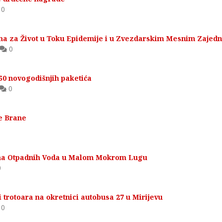
0
a za Život u Toku Epidemije i u Zvezdarskim Mesnim Zajed
0
150 novogodišnjih paketića
0
de Brane
ema Otpadnih Voda u Malom Mokrom Lugu
0
i trotoara na okretnici autobusa 27 u Mirijevu
0