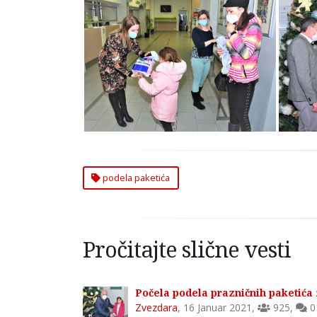
U Toku Podela Prazničnih
U T
Paketića za Najmlađe
P
Zvezdarce
podela paketića
Pročitajte slične vesti
Počela podela prazničnih paketića
Zvezdara
,
16 Januar 2021
,
925
,
0