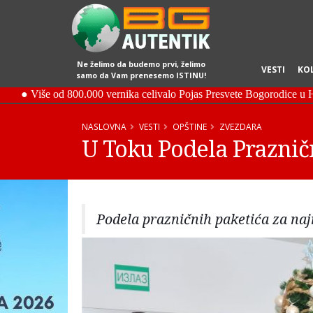
Ne želimo da budemo prvi, želimo
VESTI
KO
samo da Vam prenesemo ISTINU!
NASLOVNA
VESTI
OPŠTINE
ZVEZDARA
U Toku Podela Praznič
Podela prazničnih paketića za naj