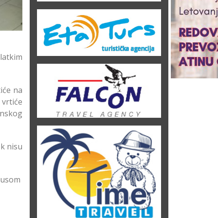
latkim
tiće na
vrtiće
inskog
ek nisu
irusom