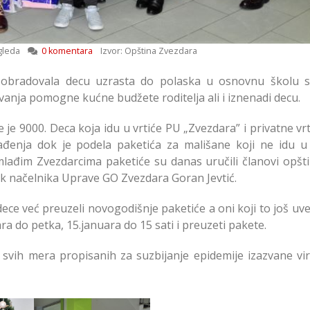
gleda
0 komentara
Izvor: Opština Zvezdara
 obradovala decu uzrasta do polaska u osnovnu školu s
anja pomogne kućne budžete roditelja ali i iznenadi decu.
 je 9000. Deca koja idu u vrtiće PU „Zvezdara” i privatne vr
ađenja dok je podela paketića za mališane koji ne idu u 
lađim Zvezdarcima paketiće su danas uručili članovi opšt
nik načelnika Uprave GO Zvezdara Goran Jevtić.
 dece već preuzeli novogodišnje paketiće a oni koji to još uv
a do petka, 15.januara do 15 sati i preuzeti pakete.
e svih mera propisanih za suzbijanje epidemije izazvane v