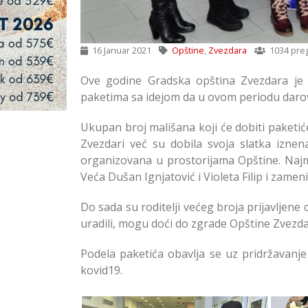
16 Januar 2021
Opštine
,
Zvezdara
1034 pre
Ove godine Gradska opština Zvezdara je
paketima sa idejom da u ovom periodu darov
Ukupan broj mališana koji će dobiti paketiće
Zvezdari već su dobila svoja slatka iznen
organizovana u prostorijama Opštine. Najm
Veća Dušan Ignjatović i Violeta Filip i zame
Do sada su roditelji većeg broja prijavljene
uradili, mogu doći do zgrade Opštine Zvezdar
Podela paketića obavlja se uz pridržavanj
kovid19.