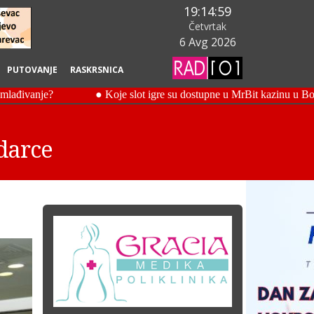
19:15:00
Četvrtak
6 Avg 2026
PUTOVANJE
RASKRSNICA
darce
.