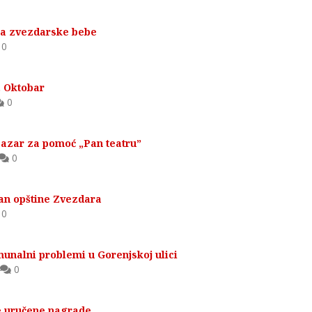
za zvezdarske bebe
0
. Oktobar
0
bazar za pomoć „Pan teatru”
0
n opštine Zvezdara
0
unalni problemi u Gorenjskoj ulici
0
e uručene nagrade