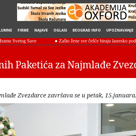
LUMNE
FIRME
NAJAVE
OGLASI
BEOGRAD INFO
UPOZNAVANJE
nih Paketića za Najmlađe Zvez
mlađe Zvezdarce završava se u petak, 15.januara