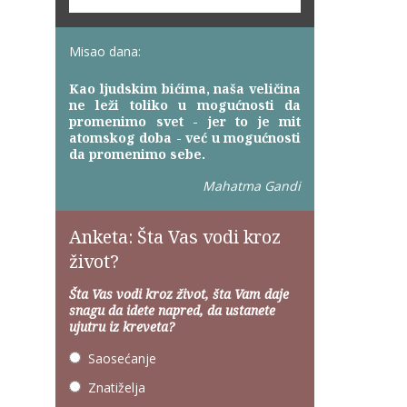
Misao dana:
Kao ljudskim bićima, naša veličina
ne leži toliko u mogućnosti da
promenimo svet - jer to je mit
atomskog doba - već u mogućnosti
da promenimo sebe.
Mahatma Gandi
Anketa: Šta Vas vodi kroz
život?
Šta Vas vodi kroz život, šta Vam daje
snagu da idete napred, da ustanete
ujutru iz kreveta?
Saosećanje
Znatiželja