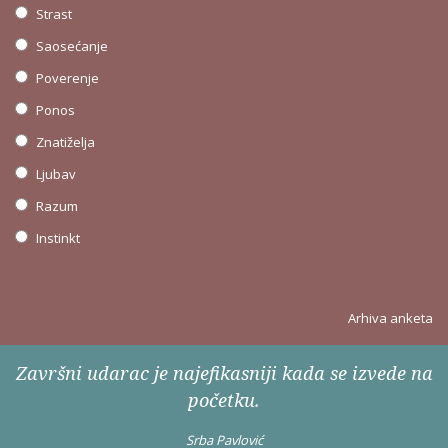
Strast
Saosećanje
Poverenje
Ponos
Znatiželja
Ljubav
Razum
Instinkt
Arhiva anketa
Završni udarac je najefikasniji kada se izvede na
početku.
Srba Pavlović