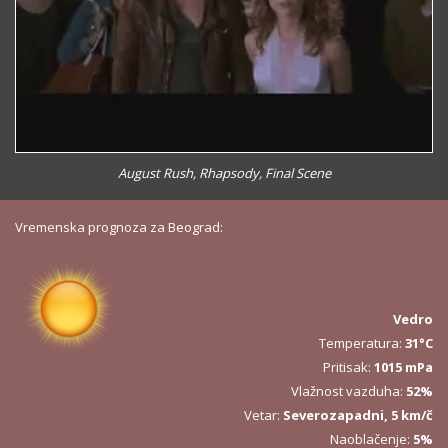
August Rush, Rhapsody, Final Scene
Vremenska prognoza za Beograd:
Vedro
Temperatura:
31°C
Pritisak:
1015 mPa
Vlažnost vazduha:
52%
Vetar:
Severozapadni, 5 km/č
Naoblačenje:
5%