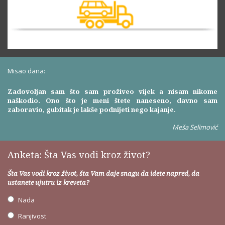
Misao dana:
Zadovoljan sam što sam proživeo vijek a nisam nikome
naškodio. Ono što je meni štete naneseno, davno sam
zaboravio, gubitak je lakše podnijeti nego kajanje.
Meša Selimović
Anketa: Šta Vas vodi kroz život?
Šta Vas vodi kroz život, šta Vam daje snagu da idete napred, da
ustanete ujutru iz kreveta?
Nada
Ranjivost