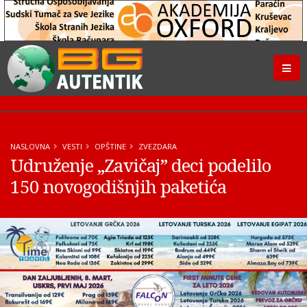
NASLOVNA
VESTI
OPŠTINE
ZVEZDARA
Udruženje „Zavičaj” deci podelilo
150 novogodišnjih paketića