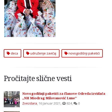
deci podelilo 150
novogodišnjih
paketića
deca
udruženje zavičaj
novogodišnji paketići
Pročitajte slične vesti
Novogodišnji paketići za članove Odreda izviđača
„NH Miodrag Milovanović Lune”
Zvezdara
,
16 Januar 2021
,
824
,
0