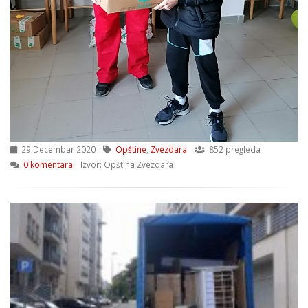
29 Decembar 2020
Opštine
,
Zvezdara
852 pregleda
0 komentara
Izvor: Opština Zvezdara