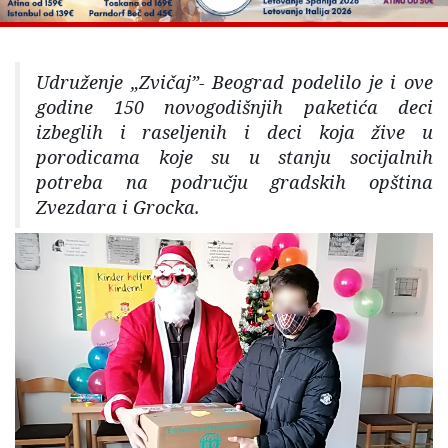
Udruženje „Zvičaj”- Beograd podelilo je i ove
godine 150 novogodišnjih paketića deci
izbeglih i raseljenih i deci koja žive u
porodicama koje su u stanju socijalnih
potreba na području gradskih opština
Zvezdara i Grocka.