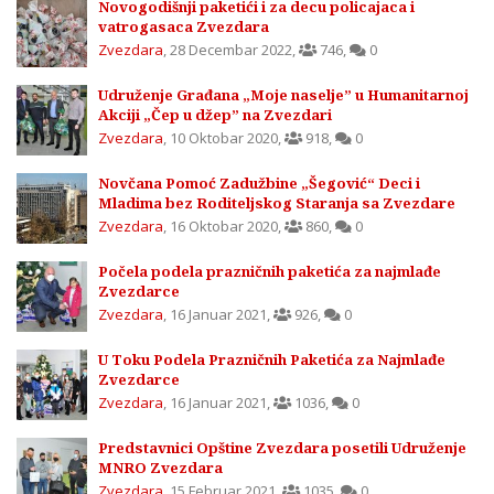
Novogodišnji paketići i za decu policajaca i
vatrogasaca Zvezdara
Zvezdara
,
28 Decembar 2022
,
746
,
0
Udruženje Građana „Moje naselje” u Humanitarnoj
Akciji „Čep u džep” na Zvezdari
Zvezdara
,
10 Oktobar 2020
,
918
,
0
Novčana Pomoć Zadužbine „Šegović“ Deci i
Mladima bez Roditeljskog Staranja sa Zvezdare
Zvezdara
,
16 Oktobar 2020
,
860
,
0
Počela podela prazničnih paketića za najmlađe
Zvezdarce
Zvezdara
,
16 Januar 2021
,
926
,
0
U Toku Podela Prazničnih Paketića za Najmlađe
Zvezdarce
Zvezdara
,
16 Januar 2021
,
1036
,
0
Predstavnici Opštine Zvezdara posetili Udruženje
MNRO Zvezdara
Zvezdara
,
15 Februar 2021
,
1035
,
0