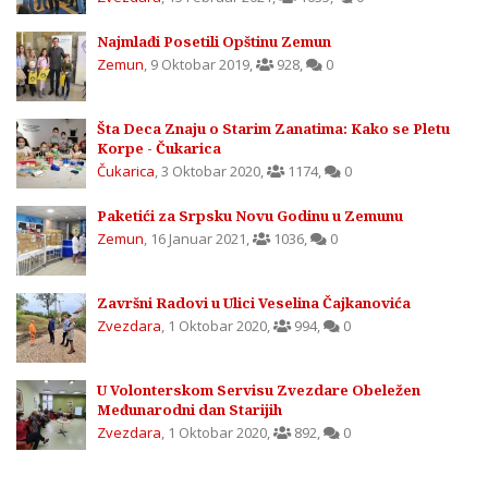
Najmlađi Posetili Opštinu Zemun
Zemun
,
9 Oktobar 2019
,
928
,
0
Šta Deca Znaju o Starim Zanatima: Kako se Pletu
Korpe - Čukarica
Čukarica
,
3 Oktobar 2020
,
1174
,
0
Paketići za Srpsku Novu Godinu u Zemunu
Zemun
,
16 Januar 2021
,
1036
,
0
Završni Radovi u Ulici Veselina Čajkanovića
Zvezdara
,
1 Oktobar 2020
,
994
,
0
U Volonterskom Servisu Zvezdare Obeležen
Međunarodni dan Starijih
Zvezdara
,
1 Oktobar 2020
,
892
,
0