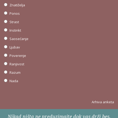
Znatiželja
Ponos
Strast
Instinkt
Saosećanje
Ljubav
Poverenje
Ranjivost
Razum
Nada
Arhiva anketa
Nikad ništa ne preduzimajte dok vas drži bes.