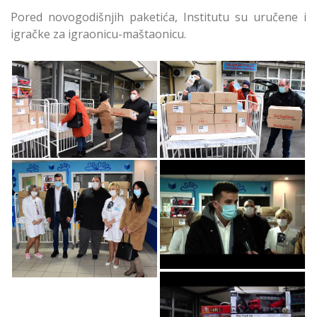
Pored novogodišnjih paketića, Institutu su uručene i
igračke za igraonicu-maštaonicu.
Paketići za Srpsku
Paketići za Srpsku
Novu Godinu u
Novu Godinu u
Zemunu
Zemunu
Paketići za Srpsku
Paketići za Srpsku
Novu Godinu u
Novu Godinu u
Zemunu
Zemunu
Paketići za Srpsku