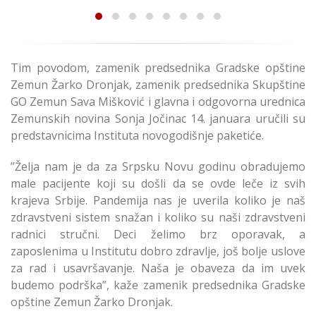
Tim povodom, zamenik predsednika Gradske opštine
Zemun Žarko Dronjak, zamenik predsednika Skupštine
GO Zemun Sava Mišković i glavna i odgovorna urednica
Zemunskih novina Sonja Jočinac 14. januara uručili su
predstavnicima Instituta novogodišnje paketiće.
”Želja nam je da za Srpsku Novu godinu obradujemo
male pacijente koji su došli da se ovde leče iz svih
krajeva Srbije. Pandemija nas je uverila koliko je naš
zdravstveni sistem snažan i koliko su naši zdravstveni
radnici stručni. Deci želimo brz oporavak, a
zaposlenima u Institutu dobro zdravlje, još bolje uslove
za rad i usavršavanje. Naša je obaveza da im uvek
budemo podrška”, kaže zamenik predsednika Gradske
opštine Zemun Žarko Dronjak.