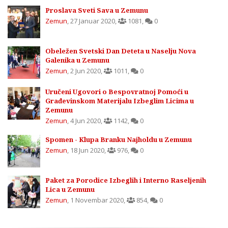
Proslava Sveti Sava u Zemunu
Zemun
,
27 Januar 2020
,
1081
,
0
Obeležen Svetski Dan Deteta u Naselju Nova
Galenika u Zemunu
Zemun
,
2 Jun 2020
,
1011
,
0
Uručeni Ugovori o Bespovratnoj Pomoći u
Građevinskom Materijalu Izbeglim Licima u
Zemunu
Zemun
,
4 Jun 2020
,
1142
,
0
Spomen - Klupa Branku Najholdu u Zemunu
Zemun
,
18 Jun 2020
,
976
,
0
Paket za Porodice Izbeglih i Interno Raseljenih
Lica u Zemunu
Zemun
,
1 Novembar 2020
,
854
,
0