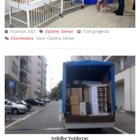
16 Januar 2021
Opštine
,
Zemun
1034 pregleda
0 komentara
Izvor: Opština Zemun
Selidbe Voždovac