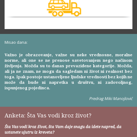
Misao dana:
Važno je obrazovanje, važne su neke vrednosne, moralne
norme, ali one se ne prenose savetovanjem nego načinom
življenja. Možda su to danas prevaziđene kategorije. Možda,
ali ja ne znam, ne mogu da sagledam ni život ni realnost bez
toga. Ipak postoje ustanovljene ljudske vrednosti bez kojih ne
može da bude ni napretka u društvu, ni zadovoljnog,
ispunjenog pojedinca.
Predrag Miki Manojlović
Anketa: Šta Vas vodi kroz život?
Šta Vas vodi kroz život, šta Vam daje snagu da idete napred, da
ustanete ujutru iz kreveta?