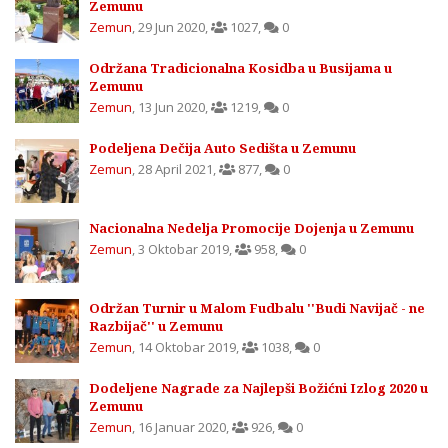
Zemunu
Zemun
,
29 Jun 2020
,
1027
,
0
Održana Tradicionalna Kosidba u Busijama u
Zemunu
Zemun
,
13 Jun 2020
,
1219
,
0
Podeljena Dečija Auto Sedišta u Zemunu
Zemun
,
28 April 2021
,
877
,
0
Nacionalna Nedelja Promocije Dojenja u Zemunu
Zemun
,
3 Oktobar 2019
,
958
,
0
Održan Turnir u Malom Fudbalu ''Budi Navijač - ne
Razbijač'' u Zemunu
Zemun
,
14 Oktobar 2019
,
1038
,
0
Dodeljene Nagrade za Najlepši Božićni Izlog 2020 u
Zemunu
Zemun
,
16 Januar 2020
,
926
,
0