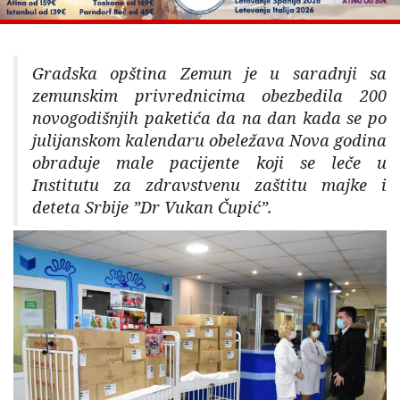
Gradska opština Zemun je u saradnji sa
zemunskim privrednicima obezbedila 200
novogodišnjih paketića da na dan kada se po
julijanskom kalendaru obeležava Nova godina
obraduje male pacijente koji se leče u
Institutu za zdravstvenu zaštitu majke i
deteta Srbije ”Dr Vukan Čupić”.