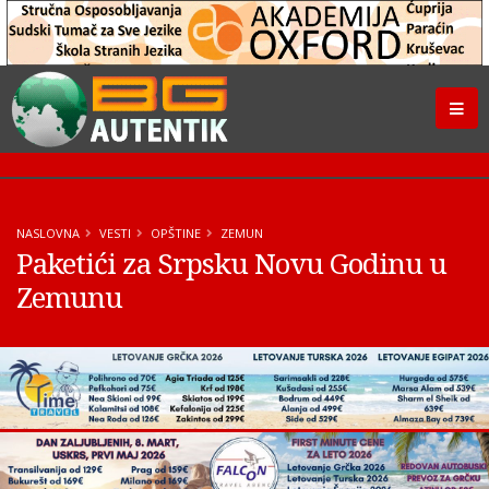
NASLOVNA
VESTI
OPŠTINE
ZEMUN
Paketići za Srpsku Novu Godinu u
Zemunu