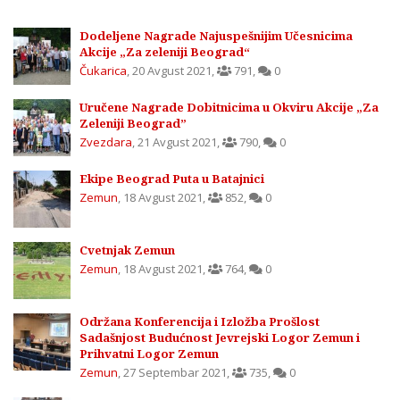
Dodeljene Nagrade Najuspešnijim Učesnicima
Akcije „Za zeleniji Beograd“
Čukarica
,
20 Avgust 2021
,
791
,
0
Uručene Nagrade Dobitnicima u Okviru Akcije „Za
Zeleniji Beograd”
Zvezdara
,
21 Avgust 2021
,
790
,
0
Ekipe Beograd Puta u Batajnici
Zemun
,
18 Avgust 2021
,
852
,
0
Cvetnjak Zemun
Zemun
,
18 Avgust 2021
,
764
,
0
Održana Konferencija i Izložba Prošlost
Sadašnjost Budućnost Jevrejski Logor Zemun i
Prihvatni Logor Zemun
Zemun
,
27 Septembar 2021
,
735
,
0