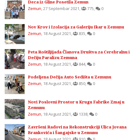
Deca iz Gline Posetila Zemun
Zemun
,
27 Septembar 2021
,
775
,
0
Nov Krov i Izolacija za Galeriju Ikar u Zemunu
Zemun
,
18 Avgust 2021
,
835
,
0
Peta Roštiljijada Članova Društva za Cerebralnu i
Dečiju Paralizu Zemuna
Zemun
,
18 Avgust 2021
,
844
,
0
Podeljena Dečija Auto Sedišta u Zemunu
Zemun
,
18 Avgust 2021
,
850
,
0
Novi Poslovni Prostor u Krugu Fabrike Zmaj u
Zemunu
Zemun
,
18 Avgust 2021
,
1338
,
0
Završeni Radovi na Rekonstrukciji Ulica Jovana
Brankovića i Šangajske u Zemunu
Zemun
,
18 Avgust 2021
,
910
,
0