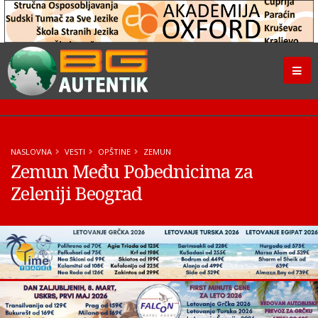
NASLOVNA
VESTI
OPŠTINE
ZEMUN
Zemun Među Pobednicima za
Zeleniji Beograd