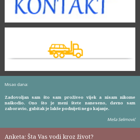
Misao dana:
Zadovoljan sam što sam proživeo vijek a nisam nikome
naškodio. Ono što je meni štete naneseno, davno sam
zaboravio, gubitak je lakše podnijeti nego kajanje.
Meša Selimović
Anketa: Šta Vas vodi kroz život?