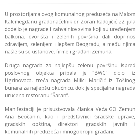
U prostorijama ovog komunalnog preduzeća na Malom
Kalemegdanu gradonačelnik dr Zoran Radojičić 22. jula
dodelio je nagrade i zahvalnice svima koji su uređenjem
balkona, dvorišta i zelenih površina dali doprinos
zdravijem, zelenijem i lepšem Beogradu, a među njima
našle su se ustanove, firme i građani Zemuna.
Druga nagrada za najlepšu zelenu površinu ispred
poslovnog objekta pripala je ”BWC” d.o.o. iz
Ugrinovaca, treća nagrada Milici Maričić iz Tošinog
bunara za najlepšu okućnicu, dok je specijalna nagrada
uručena restoranu ”Šaran”.
Manifestaciji je prisustvovala članica Veća GO Zemun
Ana Beočanin, kao i predstavnici Gradske uprave,
gradskih opština, direktori gradskih javnih i
komunalnih preduzeća i mnogobrojni građani.