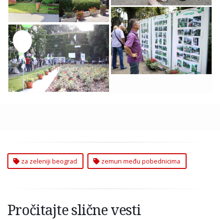
Zemun sa
Zemun Među
Pobednicima za
Pobednicima za
Zeleniji Beograd
Zeleniji Beograd
Organizacija Zelenilo
Beograd
za zeleniji beograd
zemun među pobednicima
Pročitajte slične vesti