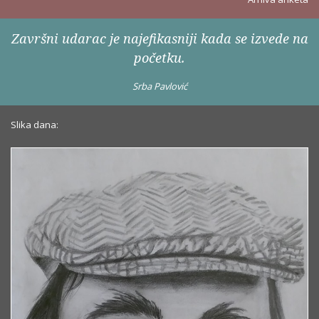
Završni udarac je najefikasniji kada se izvede na
početku.
Srba Pavlović
Slika dana: