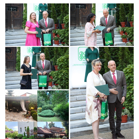
Zemun Među
Zemun Među
Pobednicima za
Pobednicima Zeleniji
Zeleniji Beograd
Beograd
Zemun Među
Pobednicima
Zemun Među
Pobednicima za
Zeleniji Beograd
Akcija
za Zeleniji Beograd