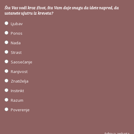
Šta Vas vodi kroz život, šta Vam daje snagu da idete napred, da
ustanete ujutru iz kreveta?
Ljubav
Ponos
Nada
Strast
Saosećanje
Ranjivost
Znatiželja
Instinkt
Razum
Poverenje
Arhiva anketa