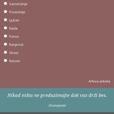
Saosećanje
Poverenje
Ljubav
Nada
Ponos
Ranjivost
Strast
Razum
Arhiva anketa
Nikad ništa ne preduzimajte dok vas drži bes.
Dostojevski