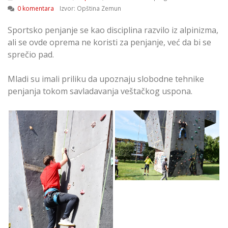
0 komentara
Izvor: Opština Zemun
Sportsko penjanje se kao disciplina razvilo iz alpinizma,
ali se ovde oprema ne koristi za penjanje, već da bi se
sprečio pad.
Mladi su imali priliku da upoznaju slobodne tehnike
penjanja tokom savladavanja veštačkog uspona.
Mladi na Času
Penjanja u Zemunu
Mladi na Času
Penjanja u Zemunu