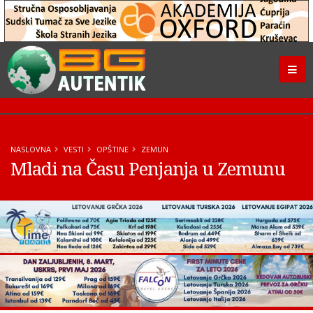
NASLOVNA
VESTI
OPŠTINE
ZEMUN
Mladi na Času Penjanja u Zemunu