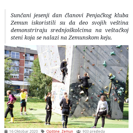
Sunčani jesenji dan članovi Penjačkog kluba
Zemun iskoristili su da deo svojih veština
demonstriraju srednjoškolcima na veštačkoj
steni koja se nalazi na Zemunskom keju.
16 Oktobar 2020
Opštine
,
Zemun
903 pregleda