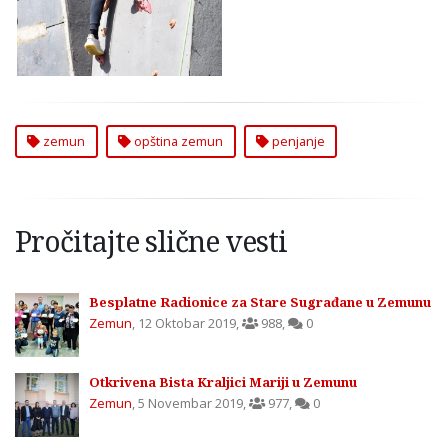
zemun
opština zemun
penjanje
Pročitajte slične vesti
Besplatne Radionice za Stare Sugrađane u Zemunu
Zemun
,
12 Oktobar 2019
,
988
,
0
Otkrivena Bista Kraljici Mariji u Zemunu
Zemun
,
5 Novembar 2019
,
977
,
0