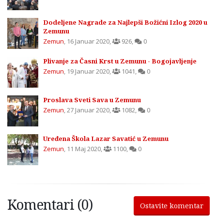
Dodeljene Nagrade za Najlepši Božićni Izlog 2020 u
Zemunu
Zemun
,
16 Januar 2020
,
926
,
0
Plivanje za Časni Krst u Zemunu - Bogojavljenje
Zemun
,
19 Januar 2020
,
1041
,
0
Proslava Sveti Sava u Zemunu
Zemun
,
27 Januar 2020
,
1082
,
0
Uređena Škola Lazar Savatić u Zemunu
Zemun
,
11 Maj 2020
,
1100
,
0
Komentari (0)
Ostavite komentar