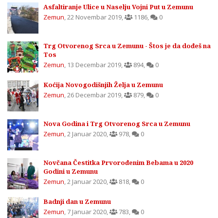
Asfaltiranje Ulice u Naselju Vojni Put u Zemunu
Zemun
,
22 Novembar 2019
,
1186
,
0
Trg Otvorenog Srca u Zemunu - Štos je da dođeš na
Tos
Zemun
,
13 Decembar 2019
,
894
,
0
Koćija Novogodišnjih Želja u Zemunu
Zemun
,
26 Decembar 2019
,
879
,
0
Nova Godina i Trg Otvorenog Srca u Zemunu
Zemun
,
2 Januar 2020
,
978
,
0
Novčana Čestitka Prvorođenim Bebama u 2020
Godini u Zemunu
Zemun
,
2 Januar 2020
,
818
,
0
Badnji dan u Zemunu
Zemun
,
7 Januar 2020
,
783
,
0