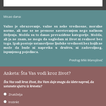
Misao dana:
Važno je obrazovanje, važne su neke vrednosne, moralne
norme, ali one se ne prenose savetovanjem nego načinom
življenja. Možda su to danas prevaziđene kategorije. Možda,
ali ja ne znam, ne mogu da sagledam ni život ni realnost bez
toga. Ipak postoje ustanovljene ljudske vrednosti bez kojih ne
može da bude ni napretka u društvu, ni zadovoljnog,
ispunjenog pojedinca.
Predrag Miki Manojlović
Anketa: Šta Vas vodi kroz život?
Šta Vas vodi kroz život, šta Vam daje snagu da idete napred, da
ustanete ujutru iz kreveta?
Znatiželja
Instinkt