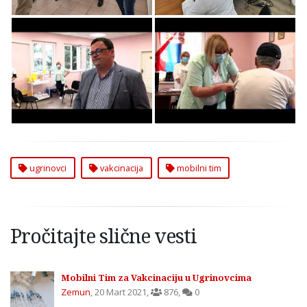
Mobilni Tim za
Mobilni Tim za
Vakcinaciju u
Vakcinaciju u
Ugrinovcima
Ugrinovcima
ugrinovci
vakcinacija
mobilni tim
Pročitajte slične vesti
Mobilni Tim za Vakcinaciju u Ugrinovcima
Zemun
,
20 Mart 2021
,
876
,
0