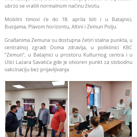
ubrzo se vratili normalnom načinu životu.
Mobilni timovi će do 18. aprila biti i u Batajnici,
Busijama, Plavom horizontu, Altini i Zemun Polju.
Građanima Zemuna su dostupna četiri stalna punkta, u
centralnoj zgradi Doma zdravlja, u poliklinici KBC
”Zemun”, u Batajnici u prostoru Kulturnog centra i u
Ulici Lazara Savatića gde je otvoren punkt za slobodnu
vakcinaciju bez prijavljivanja.
Mobilni Tim za
Mobilni Tim za
Vakcinaciju u
Vakcinaciju u
Ugrinovcima
Ugrinovcima