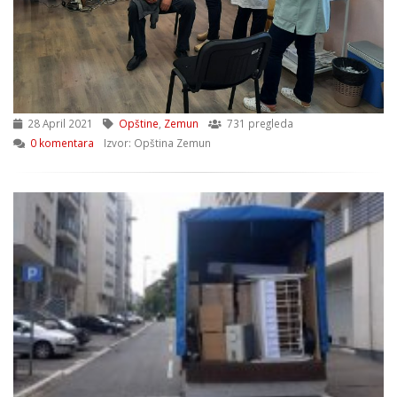
28 April 2021
Opštine
,
Zemun
731 pregleda
0 komentara
Izvor: Opština Zemun