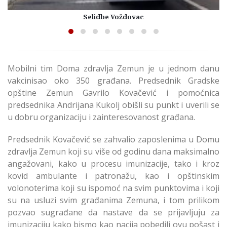
Selidbe Voždovac
Mobilni tim Doma zdravlja Zemun je u jednom danu
vakcinisao oko 350 građana. Predsednik Gradske
opštine Zemun Gavrilo Kovačević i pomoćnica
predsednika Andrijana Kukolj obišli su punkt i uverili se
u dobru organizaciju i zainteresovanost građana.
Predsednik Kovačević se zahvalio zaposlenima u Domu
zdravlja Zemun koji su više od godinu dana maksimalno
angažovani, kako u procesu imunizacije, tako i kroz
kovid ambulante i patronažu, kao i opštinskim
volonoterima koji su ispomoć na svim punktovima i koji
su na usluzi svim građanima Zemuna, i tom prilikom
pozvao sugrađane da nastave da se prijavljuju za
imunizaciju kako bismo kao nacija pobedili ovu pošast i