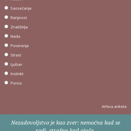
Saosećanje
Ranjivost
Znatiželja
Nada
Poverenje
Strast
Ljubav
Instinkt
Ponos
Arhiva anketa
Nezadovoljstvo je kao zver: nemoćna kad se
rodi, strašna kad ojača.