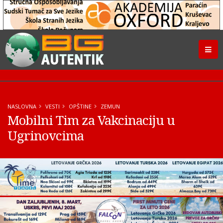
NASLOVNA
VESTI
OPŠTINE
ZEMUN
Mobilni Tim za Vakcinaciju u
Ugrinovcima