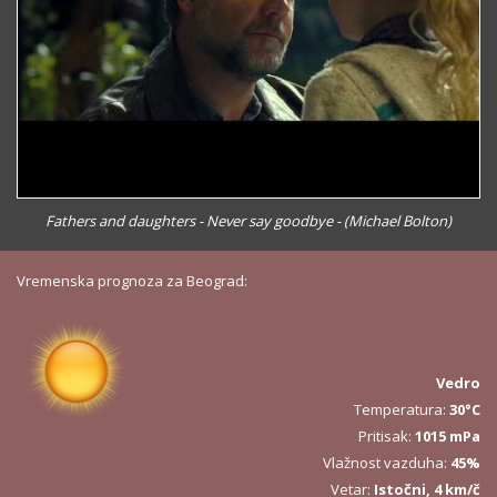
Fathers and daughters - Never say goodbye - (Michael Bolton)
Vremenska prognoza za Beograd:
Vedro
Temperatura:
30°C
Pritisak:
1015 mPa
Vlažnost vazduha:
45%
Vetar:
Istočni, 4 km/č