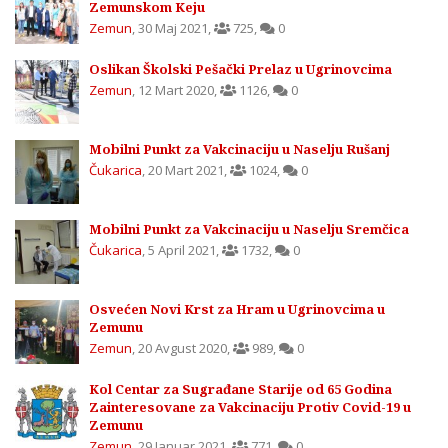
Zemunskom Keju
Zemun
,
30 Maj 2021
,
725
,
0
Oslikan Školski Pešački Prelaz u Ugrinovcima
Zemun
,
12 Mart 2020
,
1126
,
0
Mobilni Punkt za Vakcinaciju u Naselju Rušanj
Čukarica
,
20 Mart 2021
,
1024
,
0
Mobilni Punkt za Vakcinaciju u Naselju Sremčica
Čukarica
,
5 April 2021
,
1732
,
0
Osvećen Novi Krst za Hram u Ugrinovcima u
Zemunu
Zemun
,
20 Avgust 2020
,
989
,
0
Kol Centar za Sugrađane Starije od 65 Godina
Zainteresovane za Vakcinaciju Protiv Covid-19 u
Zemunu
Zemun
,
29 Januar 2021
,
771
,
0