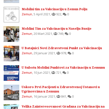
Mobilni tim za Vakcinaciju u Zemun Polju
Zemun
,
5 April 2021
,
922
,
0
Moblini Tim za Vakcinaciju u Naselju Busije
Zemun
,
20 Mart 2021
,
749
,
0
U Batajnici Novi Zdravstveni Punkt za Vakcinaciju
Zemun
,
29 Januar 2021
,
978
,
0
U Subotu Mobilni Punktovi za Vakcinaciju u Zemunu
Zemun
,
10 Jun 2021
,
721
,
0
Uskoro Prvi Pacijenti u Zdravstvenoj Ustanovi u
Ugrinovcima u Zemunu
Zemun
,
16 Januar 2021
,
841
,
0
Velika Zainteresovanost Građana za Vakcinaciju na