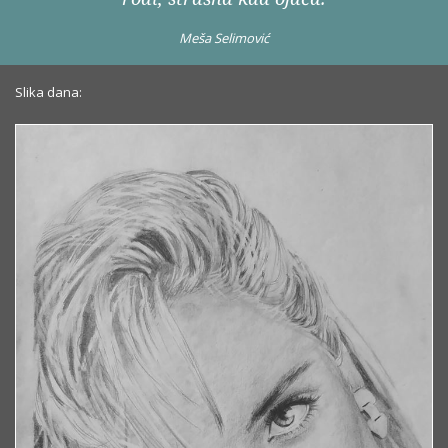
Meša Selimović
Slika dana: