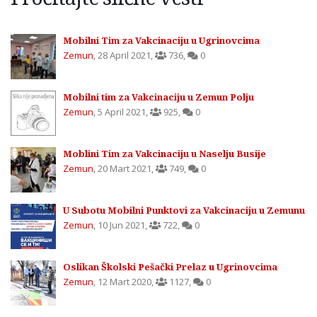
Mobilni Tim za Vakcinaciju u Ugrinovcima
Zemun
,
28 April 2021
,
736
,
0
Mobilni tim za Vakcinaciju u Zemun Polju
Zemun
,
5 April 2021
,
925
,
0
Moblini Tim za Vakcinaciju u Naselju Busije
Zemun
,
20 Mart 2021
,
749
,
0
U Subotu Mobilni Punktovi za Vakcinaciju u Zemunu
Zemun
,
10 Jun 2021
,
722
,
0
Oslikan Školski Pešački Prelaz u Ugrinovcima
Zemun
,
12 Mart 2020
,
1127
,
0