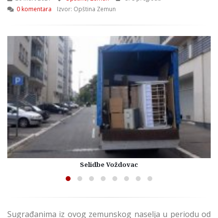
0 komentara
Izvor: Opština Zemun
Selidbe Voždovac
Sugrađanima iz ovog zemunskog naselja u periodu od