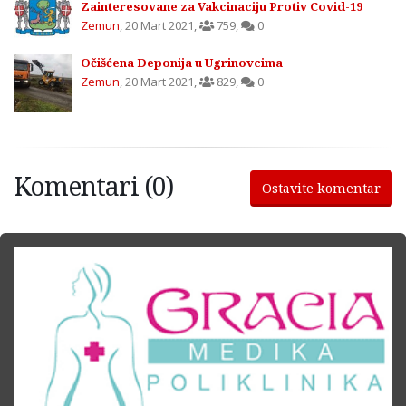
Zainteresovane za Vakcinaciju Protiv Covid-19
Zemun
,
20 Mart 2021
,
759
,
0
Očišćena Deponija u Ugrinovcima
Zemun
,
20 Mart 2021
,
829
,
0
Komentari (0)
Ostavite komentar