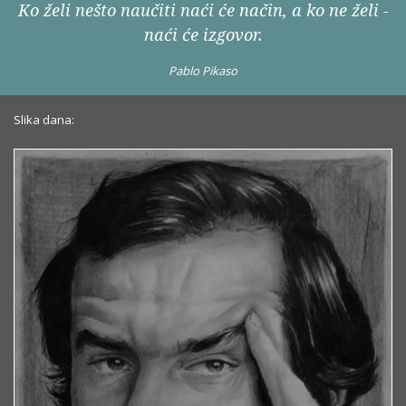
Ko želi nešto naučiti naći će način, a ko ne želi -
naći će izgovor.
Pablo Pikaso
Slika dana: