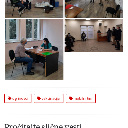
Mobilni Tim za
Vakcinaciju u
Ugrinovcima
Mobilni Tim za
Vakcinaciju u
Ugrinovcima
ugrinovci
vakcinacija
mobilni tim
Pročitajte slične vesti