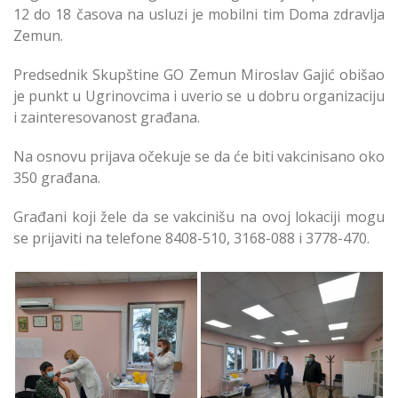
12 do 18 časova na usluzi je mobilni tim Doma zdravlja
Zemun.
Predsednik Skupštine GO Zemun Miroslav Gajić obišao
je punkt u Ugrinovcima i uverio se u dobru organizaciju
i zainteresovanost građana.
Na osnovu prijava očekuje se da će biti vakcinisano oko
350 građana.
Građani koji žele da se vakcinišu na ovoj lokaciji mogu
se prijaviti na telefone 8408-510, 3168-088 i 3778-470.
Mobilni Tim za
Mobilni Tim za
Vakcinaciju u
Vakcinaciju u
Ugrinovcima
Ugrinovcima