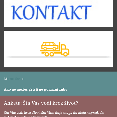
Misao dana:
Ako ne možeš gristi ne pokazuj zube.
Anketa: Šta Vas vodi kroz život?
Šta Vas vodi kroz život, šta Vam daje snagu da idete napred, da