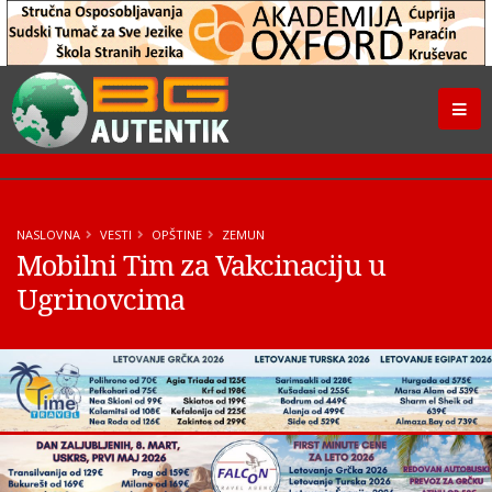
NASLOVNA
VESTI
OPŠTINE
ZEMUN
Mobilni Tim za Vakcinaciju u
Ugrinovcima