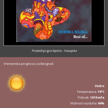
Poslednja igra leptira - Havajska
Vremenska prognoza za Beograd:
Vedro
Temperatura:
19°C
Pritisak:
1019 mPa
Vlažnost vazduha:
64%