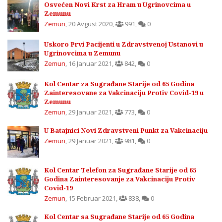
Osvećen Novi Krst za Hram u Ugrinovcima u
Zemunu
Zemun
,
20 Avgust 2020
,
991
,
0
Uskoro Prvi Pacijenti u Zdravstvenoj Ustanovi u
Ugrinovcima u Zemunu
Zemun
,
16 Januar 2021
,
842
,
0
Kol Centar za Sugrađane Starije od 65 Godina
Zainteresovane za Vakcinaciju Protiv Covid-19 u
Zemunu
Zemun
,
29 Januar 2021
,
773
,
0
U Batajnici Novi Zdravstveni Punkt za Vakcinaciju
Zemun
,
29 Januar 2021
,
981
,
0
Kol Centar Telefon za Sugrađane Starije od 65
Godina Zainteresovanje za Vakcinaciju Protiv
Covid-19
Zemun
,
15 Februar 2021
,
838
,
0
Kol Centar sa Sugrađane Starije od 65 Godina