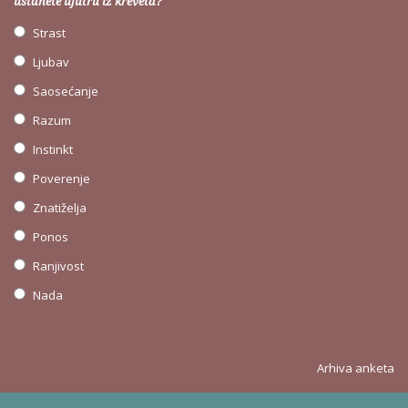
ustanete ujutru iz kreveta?
Strast
Ljubav
Saosećanje
Razum
Instinkt
Poverenje
Znatiželja
Ponos
Ranjivost
Nada
Arhiva anketa